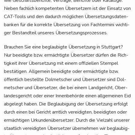
wie Geschäfts­be­rich­te, Ver­trä­ge, Berich­te oder Kata­lo­ge.
Neben fach­lich kom­pe­ten­ten Über­set­zern ist der Ein­satz von
CAT-Tools und den dadurch mög­li­chen Über­set­zungs­da­ten­
ban­ken für die kor­rek­te Über­set­zung von Fach­ter­mi­ni wich­ti­
ger Bestand­teil unse­res Übersetzungsprozesses.
Brau­chen Sie eine beglau­big­te Über­set­zung in Stuttgart?
Nur beei­dig­te bzw. ermäch­tig­te Über­set­zer dür­fen die Rich­
tig­keit ihrer Über­set­zung mit einem offi­zi­el­len Stem­pel
bestä­ti­gen. All­ge­mein beei­dig­te oder ermäch­tig­te bzw.
öffent­lich bestell­te Dol­met­scher und Über­set­zer sind Dol­
met­scher und Über­set­zer, die bei einem Land­ge­richt, Ober­
lan­des­ge­richt oder einer Innen­be­hör­de einen all­ge­mei­nen Eid
abge­legt haben. Die Beglau­bi­gung der Über­set­zung erfolgt
durch einen bei Gericht amt­lich ver­ei­dig­ten, beei­dig­ten oder
ermäch­ti­gen Urkun­den­über­set­zer. Durch die Viel­zahl unse­rer
staat­lich ver­ei­dig­ten Über­set­zer über­neh­men wir beglau­big­