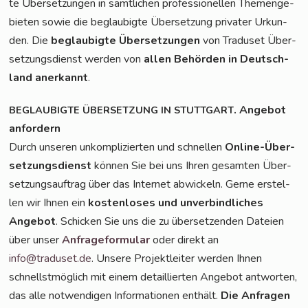
te Über­set­zun­gen in sämt­li­chen pro­fes­sio­nel­len The­men­ge­
bie­ten sowie die beglau­big­te Über­set­zung pri­va­ter Urkun­
den. Die
beglau­big­te Über­set­zun­gen
von Tra­du­set Über­
set­zungs­dienst wer­den von
allen Behör­den in Deutsch­
land aner­kannt
.
. Ange­bot
BEGLAUBIGTE
ÜBERSETZUNG
IN
STUTTGART
anfordern
Durch unse­ren unkom­pli­zier­ten und schnel­len
Online-Über­
set­zungs­dienst
kön­nen Sie bei uns Ihren gesam­ten Über­
set­zungs­auf­trag über das Inter­net abwi­ckeln. Ger­ne erstel­
len wir Ihnen ein
kos­ten­lo­ses und unver­bind­li­ches
Ange­bot
. Schi­cken Sie uns die zu über­set­zen­den Datei­en
über unser
Anfra­ge­for­mu­lar
oder direkt an
info@traduset.de
. Unse­re Pro­jekt­lei­ter wer­den Ihnen
schnellst­mög­lich mit einem detail­lier­ten Ange­bot ant­wor­ten,
das alle not­wen­di­gen Infor­ma­tio­nen ent­hält.
Die Anfra­gen