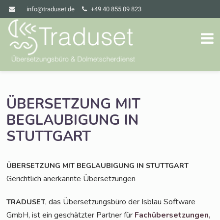
info@traduset.de
+49 40 855 09 823
ÜBERSETZUNG
MIT
BEGLAUBIGUNG
IN
STUTTGART
ÜBERSETZUNG
MIT
BEGLAUBIGUNG
IN
STUTTGART
Gericht­lich aner­kann­te Übersetzungen
, das Über­set­zungs­bü­ro der Isblau Soft­ware
TRADUSET
GmbH, ist ein geschätz­ter Part­ner für
Fach­über­set­zun­gen,