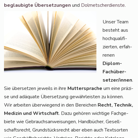
beglau­big­te Über­set­zun­gen
und
Dol­met­scher­diens­te
.
Unser Team
besteht aus
hoch­qua­li­fi­
zier­ten, erfah­
re­nen
Diplom-
Fach­über­
set­zer/in­nen
.
Sie über­set­zen jeweils in ihre
Mut­ter­spra­che
um eine prä­zi­
se und adäqua­te Über­set­zung gewähr­leis­ten zu können.
Wir arbei­ten über­wie­gend in den Berei­chen
Recht, Tech­nik,
Medi­zin und Wirt­schaft
. Dazu gehö­ren wich­ti­ge Fach­ge­
bie­te wie Gebrauchs­an­wei­sun­gen, Hand­bü­cher, Gesell­
schafts­recht, Grund­stücks­recht aber eben auch Text­sor­ten