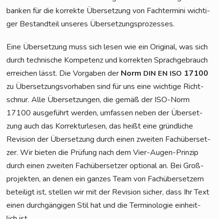
ban­ken für die kor­rek­te Über­set­zung von Fach­ter­mi­ni wich­ti­
ger Bestand­teil unse­res Übersetzungsprozesses.
Eine Über­set­zung muss sich lesen wie ein Ori­gi­nal, was sich
durch tech­ni­sche Kom­pe­tenz und kor­rek­ten Sprach­ge­brauch
errei­chen lässt. Die Vor­ga­ben der
Norm
17100
DIN
EN
ISO
zu Über­set­zungs­vor­ha­ben sind für uns eine wich­ti­ge Richt­
schnur. Alle Über­set­zun­gen, die gemäß der ISO-Norm
17100 aus­ge­führt wer­den, umfas­sen neben der Über­set­
zung auch das Kor­rek­tur­le­sen, das heißt eine gründ­li­che
Revi­si­on der Über­set­zung durch einen zwei­ten Fach­über­set­
zer. Wir bie­ten die Prü­fung nach dem Vier-Augen-Prin­zip
durch einen zwei­ten Fach­über­set­zer optio­nal an. Bei Groß­
pro­jek­ten, an denen ein gan­zes Team von Fach­über­set­zern
betei­ligt ist, stel­len wir mit der Revi­si­on sicher, dass Ihr Text
einen durch­gän­gi­gen Stil hat und die Ter­mi­no­lo­gie ein­heit­
lich ist.