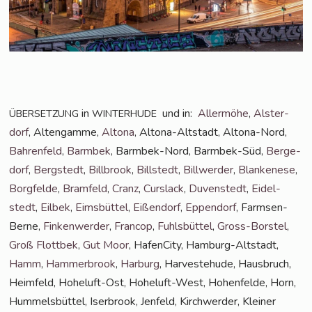
in
und in:
Aller­mö­he
,
Als­ter­
ÜBERSETZUNG
WINTERHUDE
dorf
, Alten­gam­me,
Alto­na
, Alto­na-Alt­stadt, Alto­na-Nord,
Bah­ren­feld
,
Barm­bek
, Barm­bek-Nord, Barm­bek-Süd,
Ber­ge­
dorf
,
Berg­stedt
,
Bill­brook
,
Bill­stedt
,
Bill­wer­der
,
Blan­ke­ne­se
,
Borg­fel­de
,
Bramfeld
,
Cranz
,
Curs­lack
,
Duven­stedt
,
Eidel­
stedt
,
Eil­bek
,
Eims­büt­tel
,
Eißen­dorf
,
Eppen­dorf
, Farm­sen-
Ber­ne,
Fin­ken­wer­der
,
Fran­cop
,
Fuhls­büt­tel
,
Gross-Bors­tel
,
Groß Flott­bek
,
Gut Moor
, Hafen­Ci­ty, Ham­burg-Alt­stadt,
Hamm
,
Ham­mer­brook
,
Har­burg
, Har­ve­ste­hu­de, Haus­bruch,
Heim­feld, Hohe­luft-Ost, Hohe­luft-West, Hohen­fel­de, Horn,
Hum­mels­büt­tel, Iser­brook, Jen­feld, Kirch­wer­der, Klei­ner