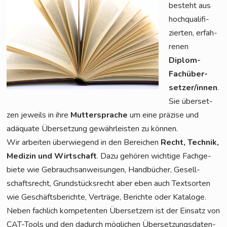
besteht aus
hoch­qua­li­fi­
zier­ten, erfah­
re­nen
Diplom-
Fach­über­
set­zer/in­nen
.
Sie über­set­
zen jeweils in ihre
Mut­ter­spra­che
um eine prä­zi­se und
adäqua­te Über­set­zung gewähr­leis­ten zu können.
Wir arbei­ten über­wie­gend in den Berei­chen
Recht, Tech­nik,
Medi­zin und Wirt­schaft
. Dazu gehö­ren wich­ti­ge Fach­ge­
bie­te wie Gebrauchs­an­wei­sun­gen, Hand­bü­cher, Gesell­
schafts­recht, Grund­stücks­recht aber eben auch Text­sor­ten
wie Geschäfts­be­rich­te, Ver­trä­ge, Berich­te oder Kata­lo­ge.
Neben fach­lich kom­pe­ten­ten Über­set­zern ist der Ein­satz von
CAT-Tools und den dadurch mög­li­chen Über­set­zungs­da­ten­