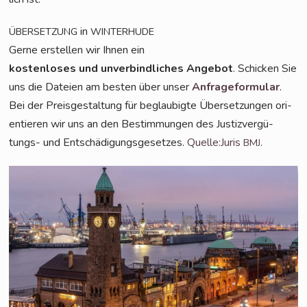
in
ÜBERSETZUNG
WINTERHUDE
Ger­ne erstel­len wir Ihnen ein
kos­ten­lo­ses und unver­bind­li­ches Ange­bot
. Schi­cken Sie
uns die Datei­en am bes­ten über unser
Anfra­ge­for­mu­lar
.
Bei der Preis­ge­stal­tung für beglau­big­te Über­set­zun­gen ori­
en­tie­ren wir uns an den Bestim­mun­gen des Jus­tiz­ver­gü­
tungs- und Ent­schä­di­gungs­ge­set­zes.
Quelle:Juris
.
BMJ