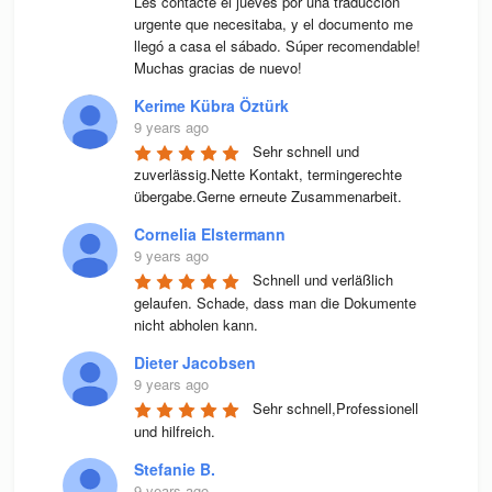
Les contacté el jueves por una traducción 
urgente que necesitaba, y el documento me 
llegó a casa el sábado. Súper recomendable! 
Muchas gracias de nuevo!
Kerime Kübra Öztürk
9 years ago
Sehr schnell und 
zuverlässig.Nette Kontakt, termingerechte 
übergabe.Gerne erneute Zusammenarbeit.
Cornelia Elstermann
9 years ago
Schnell und verläßlich 
gelaufen. Schade, dass man die Dokumente 
nicht abholen kann.
Dieter Jacobsen
9 years ago
Sehr schnell,Professionell 
und hilfreich.
Stefanie B.
9 years ago