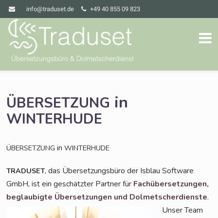
info@traduset.de
+49 40 855 09 823
in
ÜBERSETZUNG
WINTERHUDE
in
ÜBERSETZUNG
WINTERHUDE
, das Über­set­zungs­bü­ro der Isblau Soft­ware
TRADUSET
GmbH, ist ein geschätz­ter Part­ner für
Fach­über­set­zun­gen,
beglau­big­te Über­set­zun­gen und
Dol­met­scher­diens­te
.
Unser Team