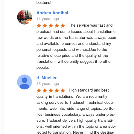
bestens! 
Andrea Annibal
11 years ago
The service was fast and 
precise.I had some issues about translation of 
few words and the translator was always open 
and available to correct and understand my 
personal requests and wishes.Due to the 
relative cheap price and the quality of the 
translation i will defenitly suggest it to other 
people.
d. Mueller
13 years ago
High stan­dard and best 
qua­lity in trans­la­ti­ons. We are recur­rently 
asking ser­vices to Tra­du­set. Tech­ni­cal docu­
ments, web info, wide range of topics, port­fo­
lios, busi­ness voca­bu­lary, always under pres­
sure. Tra­du­set deli­vers high qua­lity trans­la­ti­
ons, well ori­en­ted wit­hin the topic or area sub­
jec­ted to trans­la­tion. Never mind the desti­na­