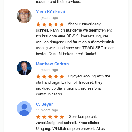
recommend their services.
Viera Kútiková
11 years ago
Absolut zuverlässig, 
schnell, kann ich nur gerne weiterempfehlen; 
ich brauchte eine DE-SK Übersetzung, die 
wirklich dringend und für mich außerordentlich 
wichtig war - und habe von TRADUSET in der 
besten Qualität bekommen! Danke!
Matthew Carlton
11 years ago
Enjoyed working with the 
staff and organization of Traduset; they 
provided cordially prompt, professional 
communication.
C. Beyer
11 years ago
 Sehr kompetent, 
zuverlässig und schnell. Freundlicher 
Umgang. Wirklich empfehlenswert. Alles 