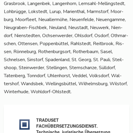
Gras­brook, Lan­gen­bek, Lan­gen­horn, Lem­sahl-Mel­ling­s­tedt,
Loh­brüg­ge, Lok­stedt, Lurup, Mari­en­thal, Marmstorf, Moor­
burg, Moor­fleet, Neu­al­ler­mö­he, Neu­en­fel­de, Neu­en­gam­me,
Neu­gra­ben-Fisch­bek, Neu­land, Neu­stadt, Neu­werk, Nien­
dorf, Nien­sted­ten, Och­sen­wer­der, Ohls­dorf, Osdorf, Oth­mar­
schen, Otten­sen, Pop­pen­büt­tel, Rahl­stedt, Reit­brook, Ris­
sen, Rön­ne­burg, Rothen­burg­sort, Rother­baum, Sasel,
Schnel­sen, Sinstorf, Spa­den­land, St. Georg, St. Pau­li, Steil­
shoop, Stein­wer­der, Stel­lin­gen, Stern­schan­ze, Süll­dorf,
Taten­berg, Tonn­dorf, Uhlen­horst, Ved­del, Volks­dorf, Wal­
ters­hof, Wands­bek, Wel­lings­büt­tel, Wil­helms­burg, Wilstorf,
Win­ter­hu­de, Wohldorf-Ohlstedt.
TRADUSET
FACHÜBERSETZUNGSDIENST.
Technische, juristische Übersetzung.