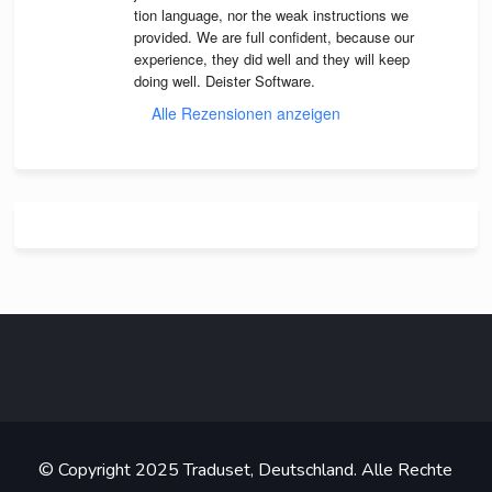
tion lan­guage, nor the weak instruc­tions we 
pro­vi­ded. We are full con­fi­dent, because our 
expe­ri­ence, they did well and they will keep 
doing well. Deis­ter Software.
Alle Rezensionen anzeigen
© Copyright 2025 Traduset, Deutschland. Alle Rechte