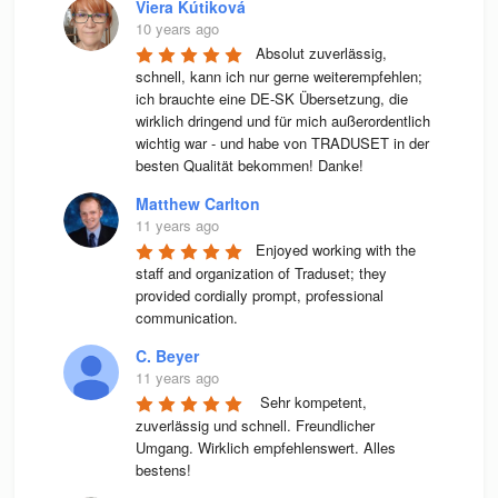
Viera Kútiková
10 years ago
Absolut zuverlässig, 
schnell, kann ich nur gerne weiterempfehlen; 
ich brauchte eine DE-SK Übersetzung, die 
wirklich dringend und für mich außerordentlich 
wichtig war - und habe von TRADUSET in der 
besten Qualität bekommen! Danke!
Matthew Carlton
11 years ago
Enjoyed working with the 
staff and organization of Traduset; they 
provided cordially prompt, professional 
communication.
C. Beyer
11 years ago
 Sehr kompetent, 
zuverlässig und schnell. Freundlicher 
Umgang. Wirklich empfehlenswert. Alles 
bestens! 