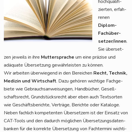
hoch­qua­li­fi­
zier­ten, erfah­
re­nen
Diplom-
Fach­über­
set­zer/in­nen
.
Sie über­set­
zen jeweils in ihre
Mut­ter­spra­che
um eine prä­zi­se und
adäqua­te Über­set­zung gewähr­leis­ten zu können.
Wir arbei­ten über­wie­gend in den Berei­chen
Recht, Tech­nik,
Medi­zin und Wirt­schaft
. Dazu gehö­ren wich­ti­ge Fach­ge­
bie­te wie Gebrauchs­an­wei­sun­gen, Hand­bü­cher, Gesell­
schafts­recht, Grund­stücks­recht aber eben auch Text­sor­ten
wie Geschäfts­be­rich­te, Ver­trä­ge, Berich­te oder Kata­lo­ge.
Neben fach­lich kom­pe­ten­ten Über­set­zern ist der Ein­satz von
CAT-Tools und den dadurch mög­li­chen Über­set­zungs­da­ten­
ban­ken für die kor­rek­te Über­set­zung von Fach­ter­mi­ni wich­ti­