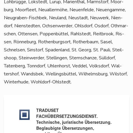
Loh­brüg­ge, Lok­stedt, Lurup, Mari­en­thal, Marmstorf, Moor­
burg, Moor­fleet, Neu­al­ler­mö­he, Neu­en­fel­de, Neu­en­gam­me,
Neu­gra­ben-Fisch­bek, Neu­land, Neu­stadt, Neu­werk, Nien­
dorf, Nien­sted­ten, Och­sen­wer­der, Ohls­dorf, Osdorf, Oth­mar­
schen, Otten­sen, Pop­pen­büt­tel, Rahl­stedt, Reit­brook, Ris­
sen, Rön­ne­burg, Rothen­burg­sort, Rother­baum, Sasel,
Schnel­sen, Sinstorf, Spa­den­land, St. Georg, St. Pau­li, Steil­
shoop, Stein­wer­der, Stel­lin­gen, Stern­schan­ze, Süll­dorf,
Taten­berg, Tonn­dorf, Uhlen­horst, Ved­del, Volks­dorf, Wal­
ters­hof, Wands­bek, Wel­lings­büt­tel, Wil­helms­burg, Wilstorf,
Win­ter­hu­de, Wohldorf-Ohlstedt.
TRADUSET
FACHÜBERSETZUNGSDIENST.
Technische, juristische Übersetzung.
Beglaubigte Übersetzungen,