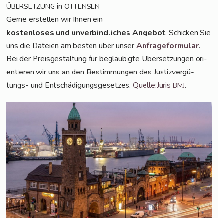
in
ÜBERSETZUNG
OTTENSEN
Ger­ne erstel­len wir Ihnen ein
kos­ten­lo­ses und unver­bind­li­ches Ange­bot
. Schi­cken Sie
uns die Datei­en am bes­ten über unser
Anfra­ge­for­mu­lar
.
Bei der Preis­ge­stal­tung für beglau­big­te Über­set­zun­gen ori­
en­tie­ren wir uns an den Bestim­mun­gen des Jus­tiz­ver­gü­
tungs- und Ent­schä­di­gungs­ge­set­zes.
Quelle:Juris
.
BMJ