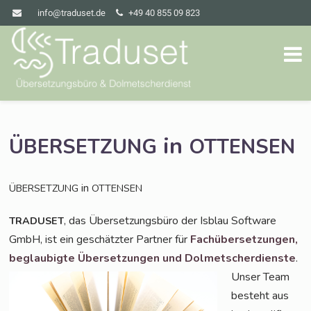
info@traduset.de
+49 40 855 09 823
in
ÜBERSETZUNG
OTTENSEN
in
ÜBERSETZUNG
OTTENSEN
, das Über­set­zungs­bü­ro der Isblau Soft­ware
TRADUSET
GmbH, ist ein geschätz­ter Part­ner für
Fach­über­set­zun­gen,
beglau­big­te Über­set­zun­gen und
Dol­met­scher­diens­te
.
Unser Team
besteht aus