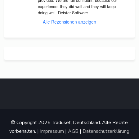
pro­vi­ded. We are full con­fi­dent, because our 
expe­ri­ence, they did well and they will keep 
doing well. Deis­ter Software.
Alle Rezensionen anzeigen
© Copyright 2025 Traduset, Deutschland. Alle Rechte
vorbehalten. |
Impressum
|
AGB
|
Datenschutzerklärung