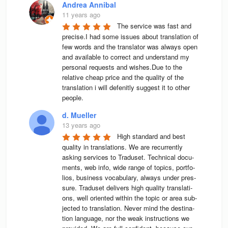
Andrea Annibal
11 years ago
The service was fast and 
precise.I had some issues about translation of 
few words and the translator was always open 
and available to correct and understand my 
personal requests and wishes.Due to the 
relative cheap price and the quality of the 
translation i will defenitly suggest it to other 
people.
d. Mueller
13 years ago
High stan­dard and best 
qua­lity in trans­la­ti­ons. We are recur­rently 
asking ser­vices to Tra­du­set. Tech­ni­cal docu­
ments, web info, wide range of topics, port­fo­
lios, busi­ness voca­bu­lary, always under pres­
sure. Tra­du­set deli­vers high qua­lity trans­la­ti­
ons, well ori­en­ted wit­hin the topic or area sub­
jec­ted to trans­la­tion. Never mind the desti­na­
tion lan­guage, nor the weak instruc­tions we 