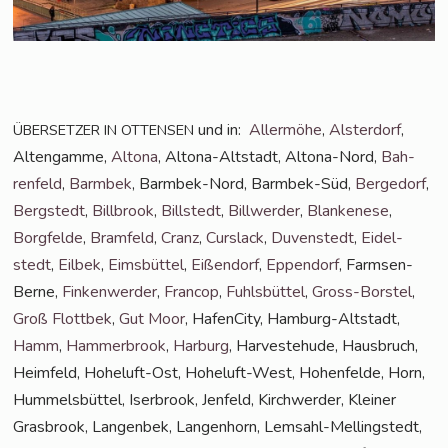
und in:
Aller­mö­he
,
Als­ter­dorf
,
ÜBERSETZER
IN
OTTENSEN
Alten­gam­me,
Alto­na
, Alto­na-Alt­stadt, Alto­na-Nord,
Bah­
ren­feld
,
Barm­bek
, Barm­bek-Nord, Barm­bek-Süd,
Ber­ge­dorf
,
Berg­stedt
,
Bill­brook
,
Bill­stedt
,
Bill­wer­der
,
Blan­ke­ne­se
,
Borg­fel­de
,
Bramfeld
,
Cranz
,
Curs­lack
,
Duven­stedt
,
Eidel­
stedt
,
Eil­bek
,
Eims­büt­tel
,
Eißen­dorf
,
Eppen­dorf
, Farm­sen-
Ber­ne,
Fin­ken­wer­der
,
Fran­cop
,
Fuhls­büt­tel
,
Gross-Bors­tel
,
Groß Flott­bek
,
Gut Moor
, Hafen­Ci­ty, Ham­burg-Alt­stadt,
Hamm
,
Ham­mer­brook
,
Har­burg
, Har­ve­ste­hu­de, Haus­bruch,
Heim­feld, Hohe­luft-Ost, Hohe­luft-West, Hohen­fel­de, Horn,
Hum­mels­büt­tel, Iser­brook, Jen­feld, Kirch­wer­der, Klei­ner
Gras­brook, Lan­gen­bek, Lan­gen­horn, Lem­sahl-Mel­ling­s­tedt,