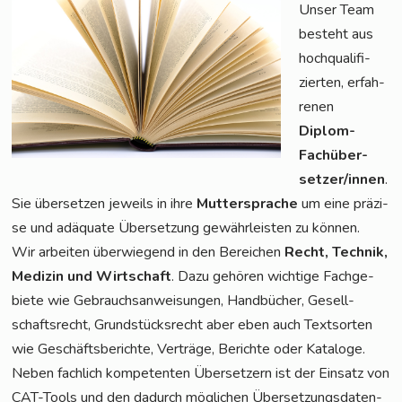
Unser Team
besteht aus
hoch­qua­li­fi­
zier­ten, erfah­
re­nen
Diplom-
Fach­über­
set­zer/in­nen
.
Sie über­set­zen jeweils in ihre
Mut­ter­spra­che
um eine prä­zi­
se und adäqua­te Über­set­zung gewähr­leis­ten zu können.
Wir arbei­ten über­wie­gend in den Berei­chen
Recht, Tech­nik,
Medi­zin und Wirt­schaft
. Dazu gehö­ren wich­ti­ge Fach­ge­
bie­te wie Gebrauchs­an­wei­sun­gen, Hand­bü­cher, Gesell­
schafts­recht, Grund­stücks­recht aber eben auch Text­sor­ten
wie Geschäfts­be­rich­te, Ver­trä­ge, Berich­te oder Kata­lo­ge.
Neben fach­lich kom­pe­ten­ten Über­set­zern ist der Ein­satz von
CAT-Tools und den dadurch mög­li­chen Über­set­zungs­da­ten­