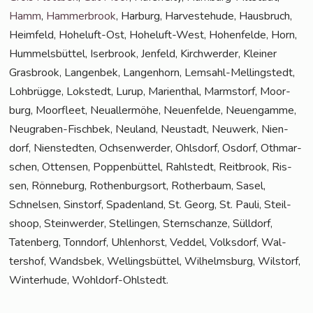
Hamm
,
Ham­mer­brook
, Har­burg, Har­ve­ste­hu­de, Haus­bruch,
Heim­feld, Hohe­luft-Ost, Hohe­luft-West, Hohen­fel­de, Horn,
Hum­mels­büt­tel, Iser­brook, Jen­feld, Kirch­wer­der, Klei­ner
Gras­brook, Lan­gen­bek, Lan­gen­horn, Lem­sahl-Mel­ling­s­tedt,
Loh­brüg­ge, Lok­stedt, Lurup, Mari­en­thal, Marmstorf, Moor­
burg, Moor­fleet, Neu­al­ler­mö­he, Neu­en­fel­de, Neu­en­gam­me,
Neu­gra­ben-Fisch­bek, Neu­land, Neu­stadt, Neu­werk, Nien­
dorf, Nien­sted­ten, Och­sen­wer­der, Ohls­dorf, Osdorf, Oth­mar­
schen, Otten­sen, Pop­pen­büt­tel, Rahl­stedt, Reit­brook, Ris­
sen, Rön­ne­burg, Rothen­burg­sort, Rother­baum, Sasel,
Schnel­sen, Sinstorf, Spa­den­land, St. Georg, St. Pau­li, Steil­
shoop, Stein­wer­der, Stel­lin­gen, Stern­schan­ze, Süll­dorf,
Taten­berg, Tonn­dorf, Uhlen­horst, Ved­del, Volks­dorf, Wal­
ters­hof, Wands­bek, Wel­lings­büt­tel, Wil­helms­burg, Wilstorf,
Win­ter­hu­de, Wohldorf-Ohlstedt.