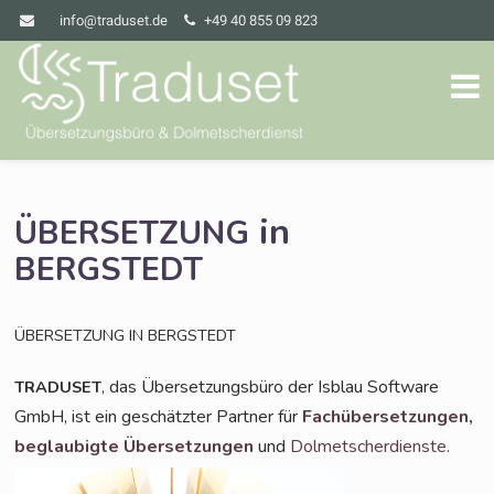
info@traduset.de
+49 40 855 09 823
in
ÜBERSETZUNG
BERGSTEDT
ÜBERSETZUNG
IN
BERGSTEDT
, das Über­set­zungs­bü­ro der Isblau Soft­ware
TRADUSET
GmbH, ist ein geschätz­ter Part­ner für
Fach­über­set­zun­gen,
beglau­big­te Über­set­zun­gen
und
Dol­met­scher­diens­te
.