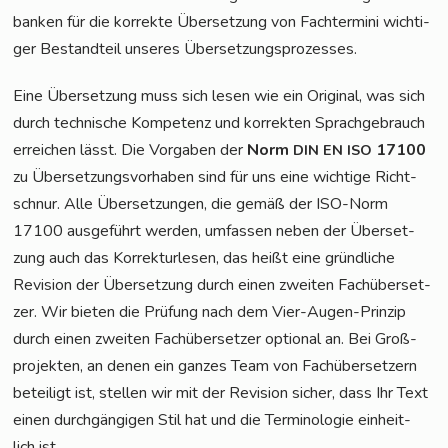
ban­ken für die kor­rek­te Über­set­zung von Fach­ter­mi­ni wich­ti­
ger Bestand­teil unse­res Übersetzungsprozesses.
Eine Über­set­zung muss sich lesen wie ein Ori­gi­nal, was sich
durch tech­ni­sche Kom­pe­tenz und kor­rek­ten Sprach­ge­brauch
errei­chen lässt. Die Vor­ga­ben der
Norm
17100
DIN
EN
ISO
zu Über­set­zungs­vor­ha­ben sind für uns eine wich­ti­ge Richt­
schnur. Alle Über­set­zun­gen, die gemäß der ISO-Norm
17100 aus­ge­führt wer­den, umfas­sen neben der Über­set­
zung auch das Kor­rek­tur­le­sen, das heißt eine gründ­li­che
Revi­si­on der Über­set­zung durch einen zwei­ten Fach­über­set­
zer. Wir bie­ten die Prü­fung nach dem Vier-Augen-Prin­zip
durch einen zwei­ten Fach­über­set­zer optio­nal an. Bei Groß­
pro­jek­ten, an denen ein gan­zes Team von Fach­über­set­zern
betei­ligt ist, stel­len wir mit der Revi­si­on sicher, dass Ihr Text
einen durch­gän­gi­gen Stil hat und die Ter­mi­no­lo­gie ein­heit­
lich ist.