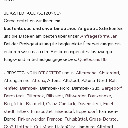
BERGSTEDT-ÜBERSETZUNGEN
Ger­ne erstel­len wir Ihnen ein
kos­ten­lo­ses und unver­bind­li­ches Ange­bot
. Schi­cken Sie
uns die Datei­en am bes­ten über unser
Anfra­ge­for­mu­lar
.
Bei der Preis­ge­stal­tung für beglau­big­te Über­set­zun­gen ori­
en­tie­ren wir uns an den Bestim­mun­gen des Jus­tiz­ver­gü­
tungs- und Ent­schä­di­gungs­ge­set­zes.
Quelle:Juris
.
BMJ
und in:
Aller­mö­he
,
Als­ter­dorf
,
ÜBERSETZUNG
IN
BERGSTEDT
Alten­gam­me,
Alto­na
, Alto­na-Alt­stadt, Alto­na-Nord,
Bah­
ren­feld
,
Barm­bek
, Barm­bek-Nord, Barm­bek-Süd,
Ber­ge­dorf
,
Berg­stedt
,
Bill­brook
,
Bill­stedt
,
Bill­wer­der
,
Blan­ke­ne­se
,
Borg­fel­de
,
Bramfeld
,
Cranz
,
Curs­lack
,
Duven­stedt
,
Eidel­
stedt
,
Eil­bek
,
Eims­büt­tel
,
Eißen­dorf
,
Eppen­dorf
, Farm­sen-
Ber­ne,
Fin­ken­wer­der
,
Fran­cop
,
Fuhls­büt­tel
,
Gross-Bors­tel
,
Groß Flott­bek
,
Gut Moor
, Hafen­Ci­ty, Ham­burg-Alt­stadt,