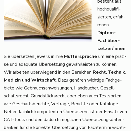
besteht aus
hoch­qua­li­fi­
zier­ten, erfah­
re­nen
Diplom-
Fach­über­
set­zer/in­nen
.
Sie über­set­zen jeweils in ihre
Mut­ter­spra­che
um eine prä­zi­
se und adäqua­te Über­set­zung gewähr­leis­ten zu können.
Wir arbei­ten über­wie­gend in den Berei­chen
Recht, Tech­nik,
Medi­zin und Wirt­schaft
. Dazu gehö­ren wich­ti­ge Fach­ge­
bie­te wie Gebrauchs­an­wei­sun­gen, Hand­bü­cher, Gesell­
schafts­recht, Grund­stücks­recht aber eben auch Text­sor­ten
wie Geschäfts­be­rich­te, Ver­trä­ge, Berich­te oder Kata­lo­ge.
Neben fach­lich kom­pe­ten­ten Über­set­zern ist der Ein­satz von
CAT-Tools und den dadurch mög­li­chen Über­set­zungs­da­ten­
ban­ken für die kor­rek­te Über­set­zung von Fach­ter­mi­ni wich­ti­