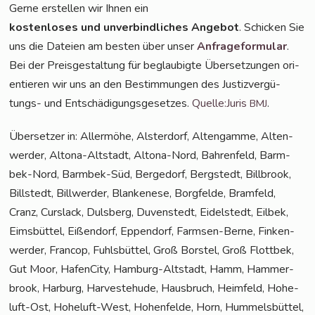
Ger­ne erstel­len wir Ihnen ein
kos­ten­lo­ses und unver­bind­li­ches Ange­bot
. Schi­cken Sie
uns die Datei­en am bes­ten über unser
Anfra­ge­for­mu­lar
.
Bei der Preis­ge­stal­tung für beglau­big­te Über­set­zun­gen ori­
en­tie­ren wir uns an den Bestim­mun­gen des Jus­tiz­ver­gü­
tungs- und Ent­schä­di­gungs­ge­set­zes.
Quelle:Juris
.
BMJ
Über­set­zer in: Aller­mö­he, Als­ter­dorf, Alten­gam­me, Alten­
wer­der, Alto­na-Alt­stadt, Alto­na-Nord, Bah­ren­feld, Barm­
bek-Nord, Barm­bek-Süd, Ber­ge­dorf, Berg­stedt, Bill­brook,
Bill­stedt, Bill­wer­der, Blan­ke­ne­se, Borg­fel­de, Bramfeld,
Cranz, Curs­lack, Duls­berg, Duven­stedt, Eidel­stedt, Eil­bek,
Eims­büt­tel, Eißen­dorf, Eppen­dorf, Farm­sen-Ber­ne, Fin­ken­
wer­der, Fran­cop, Fuhls­büt­tel, Groß Bors­tel, Groß Flott­bek,
Gut Moor, Hafen­Ci­ty, Ham­burg-Alt­stadt, Hamm, Ham­mer­
brook, Har­burg, Har­ve­ste­hu­de, Haus­bruch, Heim­feld, Hohe­
luft-Ost, Hohe­luft-West, Hohen­fel­de, Horn, Hum­mels­büt­tel,