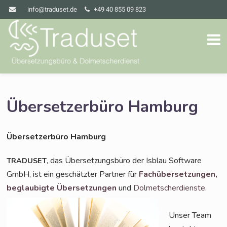
info@traduset.de
+49 40 855 09 823
Übersetzerbüro Hamburg
Über­set­zer­bü­ro Hamburg
, das Über­set­zungs­bü­ro der Isblau Soft­ware
TRADUSET
GmbH, ist ein geschätz­ter Part­ner für
Fach­über­set­zun­gen,
beglau­big­te Über­set­zun­gen
und
Dol­met­scher­diens­te
.
Unser Team