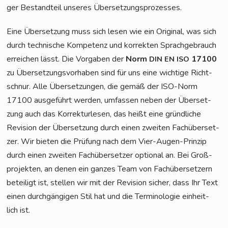
ger Bestand­teil unse­res Übersetzungsprozesses.
Eine Über­set­zung muss sich lesen wie ein Ori­gi­nal, was sich
durch tech­ni­sche Kom­pe­tenz und kor­rek­ten Sprach­ge­brauch
errei­chen lässt. Die Vor­ga­ben der
Norm
17100
DIN
EN
ISO
zu Über­set­zungs­vor­ha­ben sind für uns eine wich­ti­ge Richt­
schnur. Alle Über­set­zun­gen, die gemäß der ISO-Norm
17100 aus­ge­führt wer­den, umfas­sen neben der Über­set­
zung auch das Kor­rek­tur­le­sen, das heißt eine gründ­li­che
Revi­si­on der Über­set­zung durch einen zwei­ten Fach­über­set­
zer. Wir bie­ten die Prü­fung nach dem Vier-Augen-Prin­zip
durch einen zwei­ten Fach­über­set­zer optio­nal an. Bei Groß­
pro­jek­ten, an denen ein gan­zes Team von Fach­über­set­zern
betei­ligt ist, stel­len wir mit der Revi­si­on sicher, dass Ihr Text
einen durch­gän­gi­gen Stil hat und die Ter­mi­no­lo­gie ein­heit­
lich ist.