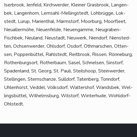
Iser­brook, Jen­feld, Kirch­wer­der, Klei­ner Gras­brook, Lan­gen­
bek, Lan­gen­horn, Lem­sahl-Mel­ling­s­tedt, Loh­brüg­ge, Lok­
stedt, Lurup, Mari­en­thal, Marmstorf, Moor­burg, Moor­fleet,
Neu­al­ler­mö­he, Neu­en­fel­de, Neu­en­gam­me, Neu­gra­ben-
Fisch­bek, Neu­land, Neu­stadt, Neu­werk, Nien­dorf, Nien­sted­
ten, Och­sen­wer­der, Ohls­dorf, Osdorf, Oth­mar­schen, Otten­
sen, Pop­pen­büt­tel, Rahl­stedt, Reit­brook, Ris­sen, Rön­ne­burg,
Rothen­burg­sort, Rother­baum, Sasel, Schnel­sen, Sinstorf,
Spa­den­land, St. Georg, St. Pau­li, Steil­shoop, Stein­wer­der,
Stel­lin­gen, Stern­schan­ze, Süll­dorf, Taten­berg, Tonn­dorf,
Uhlen­horst, Ved­del, Volks­dorf, Wal­ters­hof, Wands­bek, Wel­
lings­büt­tel, Wil­helms­burg, Wilstorf, Win­ter­hu­de, Wohldorf-
Ohlstedt.