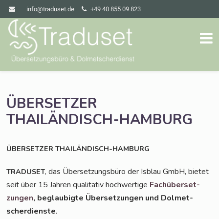
info@traduset.de
+49 40 855 09 823
ÜBERSETZER
THAILÄNDISCH-HAMBURG
ÜBERSETZER
THAILÄNDISCH-HAMBURG
, das Über­set­zungs­bü­ro der Isblau GmbH, bie­tet
TRADUSET
seit über 15 Jah­ren qua­li­ta­tiv hoch­wer­ti­ge
Fach­über­set­
zun­gen
, beglau­big­te Über­set­zun­gen und Dol­met­
scher­diens­te
.