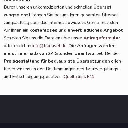
Durch unse­ren unkom­pli­zier­ten und schnel­len
Über­set­
zungs­dienst
kön­nen Sie bei uns Ihren gesam­ten Über­set­
zungs­auf­trag über das Inter­net abwi­ckeln. Ger­ne erstel­len
wir Ihnen ein
kos­ten­lo­ses und unver­bind­li­ches Ange­bot
.
Schi­cken Sie uns die Datei­en über unser
Anfra­ge­for­mu­lar
oder direkt an
info@traduset.de
.
Die Anfra­gen wer­den
meist inner­halb von 24 Stun­den beant­wor­tet
. Bei der
Preis­ge­stal­tung für beglau­big­te Über­set­zun­gen
ori­en­
tie­ren wir uns an den Bestim­mun­gen des Jus­tiz­ver­gü­tungs-
und Ent­schä­di­gungs­ge­set­zes.
Quelle:Juris
BMJ