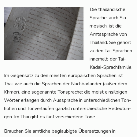
Die thai­län­di­sche
Spra­che, auch Sia­
me­sisch, ist die
Amts­spra­che von
Thai­land. Sie gehört
zu den Tai-Spra­chen
inner­halb der Tai-
Kadai-Sprach­fa­mi­lie.
Im Gegen­satz zu den meis­ten euro­päi­schen Spra­chen ist
Thai, wie auch die Spra­chen der Nach­bar­län­der (außer dem
Khmer), eine soge­nann­te Ton­spra­che: die meist ein­sil­bi­gen
Wör­ter erlan­gen durch Aus­spra­che in unter­schied­li­chen Ton­
hö­hen und Ton­ver­läu­fen gänz­lich unter­schied­li­che Bedeu­tun­
gen. Im Thai gibt es fünf ver­schie­de­ne Töne.
Brau­chen Sie amt­li­che beglau­big­te Über­set­zun­gen in