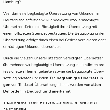
Hamburg?
Wer darf eine beglau­big­te Über­set­zung von Urkun­den in
Deutsch­land anfer­ti­gen? Nur beei­dig­te bzw. ermäch­tig­te
Über­set­zer dür­fen die Rich­tig­keit ihrer Über­set­zung mit
einem offi­zi­el­len Stem­pel bestä­ti­gen. Die Beglau­bi­gung der
Über­set­zung erfolgt durch einen bei Gericht ver­ei­dig­ten oder
ermäch­ti­gen Urkundenübersetzer.
Durch die Viel­zahl unse­rer staat­lich ver­ei­dig­ten Über­set­zer
über­neh­men wir beglau­big­te Über­set­zung in sämt­li­chen pro­
fes­sio­nel­len The­men­ge­bie­ten sowie die beglau­big­te Über­
set­zung pri­va­ter Urkun­den. Die
beglau­big­te Über­set­zun­
gen
von Tra­du­set Über­set­zungs­dienst wer­den von
allen
Behör­den in Deutsch­land aner­kannt
.
THAILÄNDISCH
ÜBERSETZUNG-HAMBURG
ANGEBOT
ANFORDERN