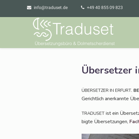
info@traduset.de
+49 40 855 09 823
Übersetzer i
.
ÜBERSETZER
IN
ERFURT
B
Gericht­lich aner­kann­te Ü
ist ein Über­set­
TRADUSET
big­te Über­set­zun­gen,
Fach