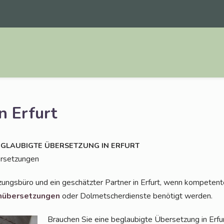
n Erfurt
EGLAUBIGTE
ÜBERSETZUNG
IN
ERFURT
bersetzungen
zungs­bü­ro und ein geschätz­ter Part­ner in Erfurt, wenn kom­pe­ten­t
­über­set­zun­gen
oder Dol­met­scher­diens­te benö­tigt werden.
Brau­chen Sie eine beglau­big­te Über­set­zung in Erfu