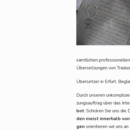
sämt­li­chen pro­fes­sio­nel­
Über­set­zun­gen von Tra­du
Über­set­zer in Erfurt. Begla
Durch unse­ren unkom­pli­zie
zungs­auf­trag über das Inte
bot
. Schi­cken Sie uns die
den meist inner­halb von
gen
ori­en­tie­ren wir uns a