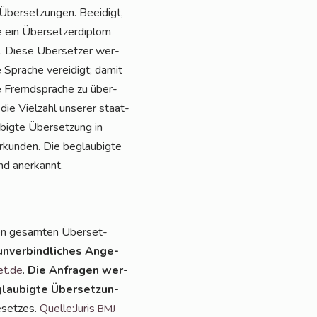
Über­set­zun­gen. Beei­digt,
 ein Über­set­zer­di­plom
en. Die­se Über­set­zer wer­
Spra­che ver­ei­digt; damit
de Fremd­spra­che zu über­
die Viel­zahl unse­rer staat­
­big­te Über­set­zung in
Urkun­den. Die beglau­big­te
and anerkannt.
en gesam­ten Über­set­
unver­bind­li­ches Ange­
et.de
.
Die Anfra­gen wer­
lau­big­te Über­set­zun­
­set­zes.
Quelle:Juris
BMJ