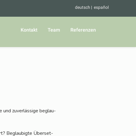
deutsch
español
Kontakt
Team
Referenzen
e und zuver­läs­si­ge beglau­
rt? Beglau­big­te Über­set­