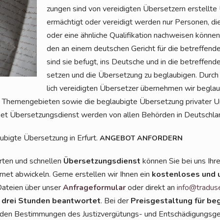
zun­gen sind von ver­ei­dig­ten Über­set­zern erstell­te 
ermäch­tigt oder ver­ei­digt wer­den nur Per­so­nen, die
oder eine ähn­li­che Qua­li­fi­ka­ti­on nach­wei­sen kön­n
den an einem deut­schen Gericht für die betref­fen­de 
sind sie befugt, ins Deut­sche und in die betref­fen­
set­zen und die Über­set­zung zu beglau­bi­gen. Durch 
lich ver­ei­dig­ten Über­set­zer über­neh­men wir beglau
len The­men­ge­bie­ten sowie die beglau­big­te Über­set­zung pri­va­ter 
­set Über­set­zungs­dienst wer­den von allen Behör­den in Deutsch­l
u­big­te Über­set­zung in Erfurt.
ANGEBOT
ANFORDERN
r­ten und schnel­len
Über­set­zungs­dienst
kön­nen Sie bei uns Ihr
r­net abwi­ckeln. Ger­ne erstel­len wir Ihnen ein
kos­ten­lo­ses und 
 Datei­en über unser
Anfra­ge­for­mu­lar
oder direkt an
info@tradus
 drei Stun­den beant­wor­tet
. Bei der
Preis­ge­stal­tung für beg
n den Bestim­mun­gen des Jus­tiz­ver­gü­tungs- und Ent­schä­di­gungs­ge