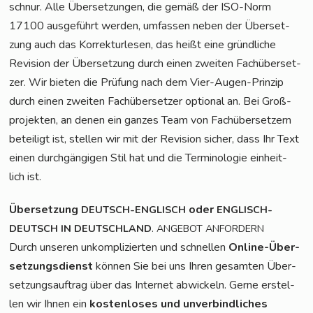
schnur. Alle Über­set­zun­gen, die gemäß der ISO-Norm
17100 aus­ge­führt wer­den, umfas­sen neben der Über­set­
zung auch das Kor­rek­tur­le­sen, das heißt eine gründ­li­che
Revi­si­on der Über­set­zung durch einen zwei­ten Fach­über­set­
zer. Wir bie­ten die Prü­fung nach dem Vier-Augen-Prin­zip
durch einen zwei­ten Fach­über­set­zer optio­nal an. Bei Groß­
pro­jek­ten, an denen ein gan­zes Team von Fach­über­set­zern
betei­ligt ist, stel­len wir mit der Revi­si­on sicher, dass Ihr Text
einen durch­gän­gi­gen Stil hat und die Ter­mi­no­lo­gie ein­heit­
lich ist.
Über­set­zung
oder
DEUTSCH-ENGLISCH
ENGLISCH-
.
DEUTSCH
IN
DEUTSCHLAND
ANGEBOT
ANFORDERN
Durch unse­ren unkom­pli­zier­ten und schnel­len
Online-Über­
set­zungs­dienst
kön­nen Sie bei uns Ihren gesam­ten Über­
set­zungs­auf­trag über das Inter­net abwi­ckeln. Ger­ne erstel­
len wir Ihnen ein
kos­ten­lo­ses und unver­bind­li­ches