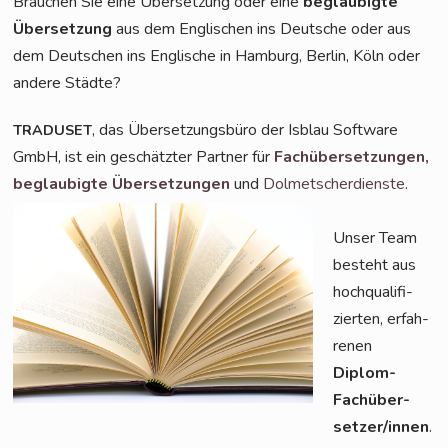
Brau­chen Sie eine Über­set­zung oder eine
beglau­big­te
Über­set­zung
aus dem Eng­li­schen ins Deut­sche oder aus
dem Deut­schen ins Eng­li­sche in Ham­burg, Ber­lin, Köln oder
ande­re Städte?
, das Über­set­zungs­bü­ro der Isblau Soft­ware
TRADUSET
GmbH, ist ein geschätz­ter Part­ner für
Fach­über­set­zun­gen,
beglau­big­te Über­set­zun­gen
und
Dol­met­scher­diens­te
.
Unser Team
besteht aus
hoch­qua­li­fi­
zier­ten, erfah­
re­nen
Diplom-
Fach­über­
set­zer/in­nen
.