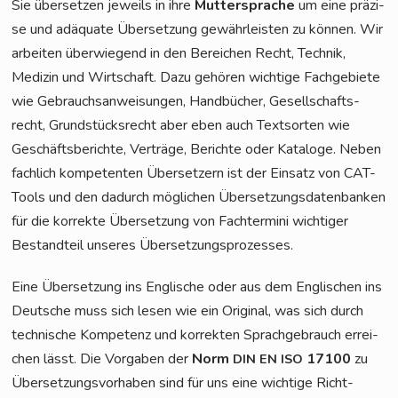
Sie über­set­zen jeweils in ihre
Mut­ter­spra­che
um eine prä­zi­
se und adäqua­te Über­set­zung gewähr­leis­ten zu kön­nen. Wir
arbei­ten über­wie­gend in den Berei­chen Recht, Tech­nik,
Medi­zin und Wirt­schaft. Dazu gehö­ren wich­ti­ge Fach­ge­bie­te
wie Gebrauchs­an­wei­sun­gen, Hand­bü­cher, Gesell­schafts­
recht, Grund­stücks­recht aber eben auch Text­sor­ten wie
Geschäfts­be­rich­te, Ver­trä­ge, Berich­te oder Kata­lo­ge. Neben
fach­lich kom­pe­ten­ten Über­set­zern ist der Ein­satz von CAT-
Tools und den dadurch mög­li­chen Über­set­zungs­da­ten­ban­ken
für die kor­rek­te Über­set­zung von Fach­ter­mi­ni wich­ti­ger
Bestand­teil unse­res Übersetzungsprozesses.
Eine Über­set­zung ins Eng­li­sche oder aus dem Eng­li­schen ins
Deut­sche muss sich lesen wie ein Ori­gi­nal, was sich durch
tech­ni­sche Kom­pe­tenz und kor­rek­ten Sprach­ge­brauch errei­
chen lässt. Die Vor­ga­ben der
Norm
17100
zu
DIN
EN
ISO
Über­set­zungs­vor­ha­ben sind für uns eine wich­ti­ge Richt­