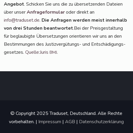
Ange­bot
. Schi­cken Sie uns die zu über­set­zen­den Datei­en
über unser
Anfra­ge­for­mu­lar
oder direkt an
info@traduset.de
.
Die Anfra­gen wer­den meist inner­halb
von drei Stun­den beant­wor­tet
.Bei der Preis­ge­stal­tung
für beglau­big­te Über­set­zun­gen ori­en­tie­ren wir uns an den
Bestim­mun­gen des Jus­tiz­ver­gü­tungs- und Ent­schä­di­gungs­
ge­set­zes.
Quelle:Juris
.
BMJ
© Copyright 2025 Traduset, Deutschland. Alle Rechte
vorbehalten. |
Impressum
|
AGB
|
Datenschutzerklärung