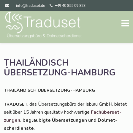
info@traduset.de
+49 40 855 09 823
THAILÄNDISCH
ÜBERSETZUNG-HAMBURG
THAILÄNDISCH
ÜBERSETZUNG-HAMBURG
, das Über­set­zungs­bü­ro der Isblau GmbH, bie­tet
TRADUSET
seit über 15 Jah­ren qua­li­ta­tiv hoch­wer­ti­ge
Fach­über­set­
zun­gen
, beglau­big­te Über­set­zun­gen und Dol­met­
scher­diens­te
.