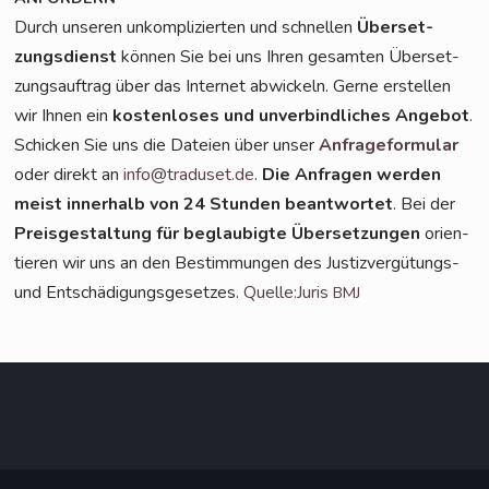
Durch unse­ren unkom­pli­zier­ten und schnel­len
Über­set­
zungs­dienst
kön­nen Sie bei uns Ihren gesam­ten Über­set­
zungs­auf­trag über das Inter­net abwi­ckeln. Ger­ne erstel­len
wir Ihnen ein
kos­ten­lo­ses und unver­bind­li­ches Ange­bot
.
Schi­cken Sie uns die Datei­en über unser
Anfra­ge­for­mu­lar
oder direkt an
info@traduset.de
.
Die Anfra­gen wer­den
meist inner­halb von 24 Stun­den beant­wor­tet
. Bei der
Preis­ge­stal­tung für beglau­big­te Über­set­zun­gen
ori­en­
tie­ren wir uns an den Bestim­mun­gen des Jus­tiz­ver­gü­tungs-
und Ent­schä­di­gungs­ge­set­zes.
Quelle:Juris
BMJ