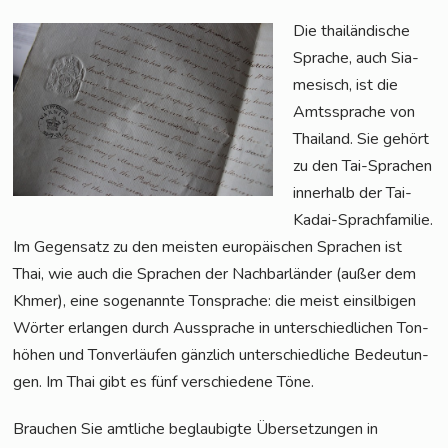
Die thai­län­di­sche
Spra­che, auch Sia­
me­sisch, ist die
Amts­spra­che von
Thai­land. Sie gehört
zu den Tai-Spra­chen
inner­halb der Tai-
Kadai-Sprach­fa­mi­lie.
Im Gegen­satz zu den meis­ten euro­päi­schen Spra­chen ist
Thai, wie auch die Spra­chen der Nach­bar­län­der (außer dem
Khmer), eine soge­nann­te Ton­spra­che: die meist ein­sil­bi­gen
Wör­ter erlan­gen durch Aus­spra­che in unter­schied­li­chen Ton­
hö­hen und Ton­ver­läu­fen gänz­lich unter­schied­li­che Bedeu­tun­
gen. Im Thai gibt es fünf ver­schie­de­ne Töne.
Brau­chen Sie amt­li­che beglau­big­te Über­set­zun­gen in