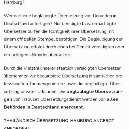
Hamburg?
Wer darf eine beglau­big­te Über­set­zung von Urkun­den in
Deutsch­land anfer­ti­gen? Nur beei­dig­te bzw. ermäch­tig­te
Über­set­zer dür­fen die Rich­tig­keit ihrer Über­set­zung mit
einem offi­zi­el­len Stem­pel bestä­ti­gen. Die Beglau­bi­gung der
Über­set­zung erfolgt durch einen bei Gericht ver­ei­dig­ten oder
ermäch­ti­gen Urkundenübersetzer.
Durch die Viel­zahl unse­rer staat­lich ver­ei­dig­ten Über­set­zer
über­neh­men wir beglau­big­te Über­set­zung in sämt­li­chen pro­
fes­sio­nel­len The­men­ge­bie­ten sowie die beglau­big­te Über­
set­zung pri­va­ter Urkun­den. Die
beglau­big­te Über­set­zun­
gen
von Tra­du­set Über­set­zungs­dienst wer­den von
allen
Behör­den in Deutsch­land aner­kannt
.
THAILÄNDISCH
ÜBERSETZUNG-HAMBURG
ANGEBOT
ANFORDERN