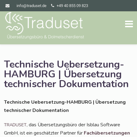
info@traduset.de
+49 40 855 09 823
Technische Uebersetzung-
HAMBURG | Übersetzung
technischer Dokumentation
Tech­ni­sche Ueber­set­zung-HAM­BURG | Über­set­zung
tech­ni­scher Dokumentation
, das Über­set­zungs­bü­ro der Isblau Soft­ware
TRADUSET
GmbH, ist ein geschätz­ter Part­ner für
Fach­über­set­zun­gen