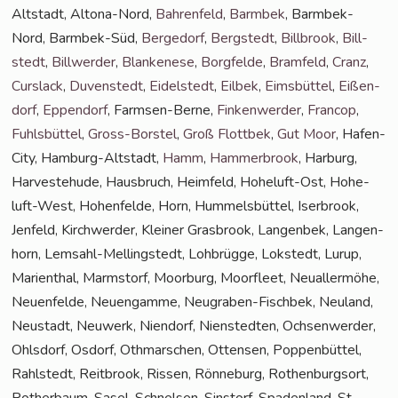
Alt­stadt, Alto­na-Nord,
Bah­ren­feld
,
Barm­bek
, Barm­bek-
Nord, Barm­bek-Süd,
Ber­ge­dorf
,
Berg­stedt
,
Bill­brook
,
Bill­
stedt
,
Bill­wer­der
,
Blan­ke­ne­se
,
Borg­fel­de
,
Bramfeld
,
Cranz
,
Curs­lack
,
Duven­stedt
,
Eidel­stedt
,
Eil­bek
,
Eims­büt­tel
,
Eißen­
dorf
,
Eppen­dorf
, Farm­sen-Ber­ne,
Fin­ken­wer­der
,
Fran­cop
,
Fuhls­büt­tel
,
Gross-Bors­tel
,
Groß Flott­bek
,
Gut Moor
, Hafen­
Ci­ty, Ham­burg-Alt­stadt,
Hamm
,
Ham­mer­brook
, Har­burg,
Har­ve­ste­hu­de, Haus­bruch, Heim­feld, Hohe­luft-Ost, Hohe­
luft-West, Hohen­fel­de, Horn, Hum­mels­büt­tel, Iser­brook,
Jen­feld, Kirch­wer­der, Klei­ner Gras­brook, Lan­gen­bek, Lan­gen­
horn, Lem­sahl-Mel­ling­s­tedt, Loh­brüg­ge, Lok­stedt, Lurup,
Mari­en­thal, Marmstorf, Moor­burg, Moor­fleet, Neu­al­ler­mö­he,
Neu­en­fel­de, Neu­en­gam­me, Neu­gra­ben-Fisch­bek, Neu­land,
Neu­stadt, Neu­werk, Nien­dorf, Nien­sted­ten, Och­sen­wer­der,
Ohls­dorf, Osdorf, Oth­mar­schen, Otten­sen, Pop­pen­büt­tel,
Rahl­stedt, Reit­brook, Ris­sen, Rön­ne­burg, Rothen­burg­sort,
Rother­baum, Sasel, Schnel­sen, Sinstorf, Spa­den­land, St.