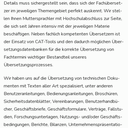
Details muss sicher­ge­stellt sein, dass sich der Fach­über­set­
zer im jewei­li­gen The­men­ge­biet per­fekt aus­kennt. Wir stel­
len Ihnen Mut­ter­sprach­ler mit Hoch­schul­ab­schluss zur Sei­te,
die sich seit Jah­ren inten­siv mit der jewei­li­gen Mate­rie
beschäf­ti­gen. Neben fach­lich kom­pe­ten­ten Über­set­zern ist
der Ein­satz von CAT-Tools und den dadurch mög­li­chen Über­
set­zungs­da­ten­ban­ken für die kor­rek­te Über­set­zung von
Fach­ter­mi­ni wich­ti­ger Bestand­teil unse­res
Übersetzungsprozesses.
Wir haben uns auf die Über­set­zung von tech­ni­schen Doku­
men­ten mit Tex­ten aller Art spe­zia­li­siert, unter ande­ren
Benut­zer­an­lei­tun­gen, Bedie­nungs­an­lei­tun­gen, Bro­schü­ren,
Sicher­heits­da­ten­blät­ter, Ver­ein­ba­run­gen, Benut­zer­hand­bü­
cher, Geschäfts­brie­fe, Geschäfts­for­mu­la­re, Ver­trä­ge, Fall­stu­
di­en, For­schungs­un­ter­la­gen, Nut­zungs- und/oder Geschäfts­
be­din­gun­gen, Berich­te, Bilan­zen, Unter­neh­mens­prä­sen­ta­tio­