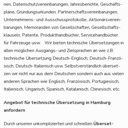
nen, Daten­schutz­ver­ein­ba­run­gen, Jah­res­be­rich­te, Geschäfts­
plä­ne, Grün­dungs­ur­kun­den, Part­ner­schafts­ver­ein­ba­run­gen,
Unter­neh­mens- und Aus­schuss­pro­to­kol­le, Aktio­närs­ver­ein­
ba­run­gen, Memo­ran­den von Gesell­schaf­ten, Gesell­schafts­
klau­seln, Paten­te, Pro­dukt­hand­bü­cher, Ser­vice­hand­bü­cher
für Fahr­zeu­ge usw. Wir bie­ten tech­ni­sche Über­set­zun­gen in
allen mög­li­chen Aus­gangs- und Ziel­spra­chen an wie z.B.
tech­ni­sche Über­set­zung Deutsch-Eng­lisch, Deutsch-Fran­zö­
sisch, Deutsch-Ita­lie­nisch usw. Selbst­ver­ständ­lich über­set­
zen wir nicht nur aus dem Deut­schen son­dern auch aus vie­len
ande­ren Spra­chen wie Eng­lisch, Fran­zö­sisch, Por­tu­gie­sisch,
Ita­lie­nisch, Unga­risch, Spa­nisch, Kata­la­nisch, Chi­ne­sisch, etc.
Ange­bot für tech­ni­sche Über­set­zung in Ham­burg
anfordern
Durch unse­ren unkom­pli­zier­ten und schnel­len
Über­set­