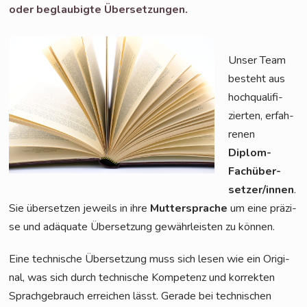
oder beglau­big­te Übersetzungen.
Unser Team
besteht aus
hoch­qua­li­fi­
zier­ten, erfah­
re­nen
Diplom-
Fach­über­
set­zer/in­nen
.
Sie über­set­zen jeweils in ihre
Mut­ter­spra­che
um eine prä­zi­
se und adäqua­te Über­set­zung gewähr­leis­ten zu können.
Eine tech­ni­sche Über­set­zung muss sich lesen wie ein Ori­gi­
nal, was sich durch tech­ni­sche Kom­pe­tenz und kor­rek­ten
Sprach­ge­brauch errei­chen lässt. Gera­de bei tech­ni­schen