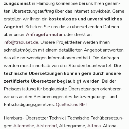
zungs­dienst
in Ham­burg kön­nen Sie bei uns Ihren gesam­
ten Über­set­zungs­auf­trag über das Inter­net abwi­ckeln. Ger­ne
erstel­len wir Ihnen ein
kos­ten­lo­ses und unver­bind­li­ches
Ange­bot
. Schi­cken Sie uns die zu über­set­zen­den Datei­en
über unser
Anfra­ge­for­mu­lar
oder direkt an
info@traduset.de
. Unse­re Pro­jekt­lei­ter wer­den Ihnen
schnellst­mög­lich mit einem detail­lier­ten Ange­bot ant­wor­ten,
das alle not­wen­di­gen Infor­ma­tio­nen ent­hält. Die Anfra­gen
wer­den meist inner­halb von drei Stun­den beant­wor­tet.
Die
tech­ni­sche Über­set­zun­gen kön­nen gern durch unse­re
zer­ti­fi­zier­te Über­set­zer beglau­bigt wer­den
. Bei der
Preis­ge­stal­tung für beglau­big­te Über­set­zun­gen ori­en­tie­ren
wir uns an den Bestim­mun­gen des Jus­tiz­ver­gü­tungs- und
Ent­schä­di­gungs­ge­set­zes.
Quelle:Juris
.
BMJ
Ham­burg- Über­set­zer Tech­nik | Tech­ni­sche Fach­über­set­zun­
gen:
Aller­mö­he
,
Als­ter­dorf
, Alten­gam­me,
Alto­na
, Alto­na-