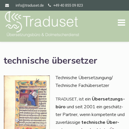
info@traduset.de
+49 40 855 09 823
technische übersetzer
Tech­ni­sche Übersetzungung/
Tech­ni­sche Fachübersetzer
, ist ein
Über­set­zungs­
TRADUSET
bü­ro
und seit 2001 ein geschätz­
ter Part­ner, wenn kom­pe­ten­te und
zuver­läs­si­ge
tech­ni­sche Über­