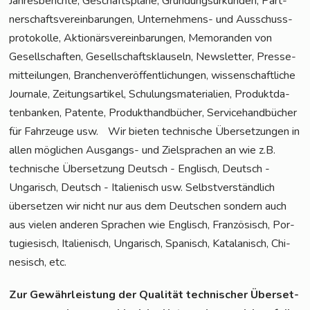
Jah­res­be­rich­te, Geschäfts­plä­ne, Grün­dungs­ur­kun­den, Part­
ner­schafts­ver­ein­ba­run­gen, Unter­neh­mens- und Aus­schuss­
pro­to­kol­le, Aktio­närs­ver­ein­ba­run­gen, Memo­ran­den von
Gesell­schaf­ten, Gesell­schafts­klau­seln, News­let­ter, Pres­se­
mit­tei­lun­gen, Bran­chen­ver­öf­fent­li­chun­gen, wis­sen­schaft­li­che
Jour­na­le, Zei­tungs­ar­ti­kel, Schu­lungs­ma­te­ria­li­en, Pro­dukt­da­
ten­ban­ken, Paten­te, Pro­dukt­hand­bü­cher, Ser­vice­hand­bü­cher
für Fahr­zeu­ge usw. Wir bie­ten tech­ni­sche Über­set­zun­gen in
allen mög­li­chen Aus­gangs- und Ziel­spra­chen an wie z.B.
tech­ni­sche Über­set­zung Deutsch - Eng­lisch, Deutsch -
Unga­risch, Deutsch - Ita­lie­nisch usw. Selbst­ver­ständ­lich
über­set­zen wir nicht nur aus dem Deut­schen son­dern auch
aus vie­len ande­ren Spra­chen wie Eng­lisch, Fran­zö­sisch, Por­
tu­gie­sisch, Ita­lie­nisch, Unga­risch, Spa­nisch, Kata­la­nisch, Chi­
ne­sisch, etc.
Zur Gewähr­leis­tung der Qua­li­tät tech­ni­scher Über­set­