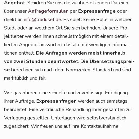
Ange­bot
. Schi­cken Sie uns die zu über­set­zen­den Datei­en
über unser
Anfra­ge­for­mu­lar
, per
Express­an­fra­ge
oder
direkt an
info@traduset.de
. Es spielt kei­ne Rol­le, in wel­cher
Stadt oder an wel­chem Ort Sie sich befin­den. Unse­re Pro­
jekt­lei­ter wer­den Ihnen schnellst­mög­lich mit einem detail­
lier­ten Ange­bot ant­wor­ten, das alle not­wen­di­gen Infor­ma­
tio­nen ent­hält.
Die Anfra­gen wer­den meist inner­halb
von zwei Stun­den beant­wor­tet
.
Die Über­set­zungs­prei­
se
berech­nen sich nach dem Norm­zei­len-Stan­dard und sind
markt­üb­lich und fair.
Wir garan­tie­ren eine schnel­le und zuver­läs­si­ge Erle­di­gung
Ihrer Auf­trä­ge.
Express­an­fra­gen
wer­den auch sams­tags
bear­bei­tet. Eine ver­trau­li­che Behand­lung Ihrer gesam­ten zur
Ver­fü­gung gestell­ten Unter­la­gen wird selbst­ver­ständ­lich
zuge­si­chert. Wir freu­en uns auf Ihre Kontaktaufnahme!