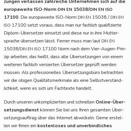
zun­gen ver­las­sen zahl­rei­che Unter­neh­men sich auf die
euro­pa­wei­te ISO-Norm
15038/
DIN
EN
DIN
EN
ISO
17100
. Die euro­pa­wei­te ISO-Norm
15038 /
DIN
EN
DIN
EN
17100 setzt vor­aus, dass man nur fach­lich qua­li­fi­zier­te
ISO
Diplom-Über­set­zer ein­setzt und die­se nur in ihre Mut­ter­
spra­che über­set­zen lässt. Fer­ner muss man laut
DIN
EN
15038/
17100 Norm nach dem Vier-Augen-Prin­
DIN
EN
ISO
zip arbei­ten, das heißt, dass alle Über­set­zun­gen von einem
wei­te­ren fach­lich ver­sier­ten Über­set­zer geprüft wer­den
müs­sen. Als pro­fes­sio­nel­les Über­set­zungs­bü­ro betrach­ten
wir die obi­gen Qua­li­täts­merk­ma­le als eine Selbst­ver­ständ­
lich­keit, wenn es sich um Fach­tex­te handelt.
Durch unse­ren unkom­pli­zier­ten und schnel­len
Online-Über­
set­zungs­dienst
kön­nen Sie bei uns Ihren gesam­ten Über­
set­zungs­auf­trag über das Inter­net abwi­ckeln. Ger­ne erstel­
len wir Ihnen ein
kos­ten­lo­ses und unver­bind­li­ches