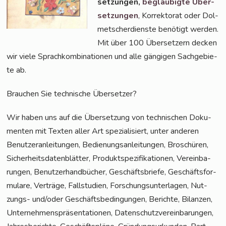
set­zun­gen,
beglau­big­te Über­
set­zun­gen
, Kor­rek­to­rat oder Dol­
met­scher­diens­te benö­tigt wer­den.
Mit über 100 Über­set­zern decken
wir vie­le Sprach­kom­bi­na­tio­nen und alle gän­gi­gen Sach­ge­bie­
te ab.
Brau­chen Sie tech­ni­sche Übersetzer?
Wir haben uns auf die Über­set­zung von tech­ni­schen Doku­
men­ten mit Tex­ten aller Art spe­zia­li­siert, unter ande­ren
Benut­zer­an­lei­tun­gen, Bedie­nungs­an­lei­tun­gen, Bro­schü­ren,
Sicher­heits­da­ten­blät­ter, Pro­dukt­spe­zi­fi­ka­tio­nen, Ver­ein­ba­
run­gen, Benut­zer­hand­bü­cher, Geschäfts­brie­fe, Geschäfts­for­
mu­la­re, Ver­trä­ge, Fall­stu­di­en, For­schungs­un­ter­la­gen, Nut­
zungs- und/oder Geschäfts­be­din­gun­gen, Berich­te, Bilan­zen,
Unter­neh­mens­prä­sen­ta­tio­nen, Daten­schutz­ver­ein­ba­run­gen,