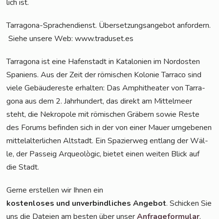
lich ist.
Tar­ra­go­na-Spra­chen­dienst. Über­set­zungs­an­ge­bot anfor­dern.
Sie­he unse­re Web: www.traduset.es
Tar­ra­go­na ist eine Hafen­stadt in Kata­lo­ni­en im Nord­os­ten
Spa­ni­ens. Aus der Zeit der römi­schen Kolo­nie Tar­ra­co sind
vie­le Gebäu­de­res­te erhal­ten: Das Amphi­thea­ter von Tar­ra­
go­na aus dem 2. Jahr­hun­dert, das direkt am Mit­tel­meer
steht, die Nekro­po­le mit römi­schen Grä­bern sowie Res­te
des Forums befin­den sich in der von einer Mau­er umge­be­nen
mit­tel­al­ter­li­chen Alt­stadt. Ein Spa­zier­weg ent­lang der Wäl­
le, der Pass­eig Arque­olò­gic, bie­tet einen wei­ten Blick auf
die Stadt.
Ger­ne erstel­len wir Ihnen ein
kos­ten­lo­ses und unver­bind­li­ches Ange­bot
. Schi­cken Sie
uns die Datei­en am bes­ten über unser
Anfra­ge­for­mu­lar
.