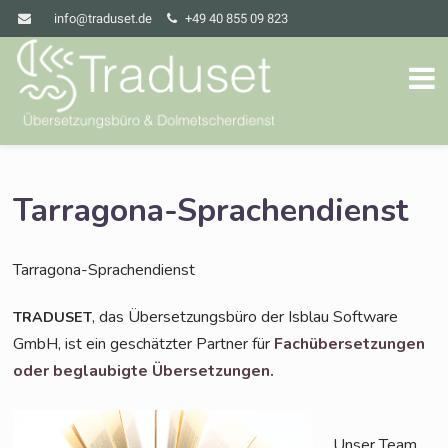
info@traduset.de
+49 40 855 09 823
Tarragona-Sprachendienst
Tar­ra­go­na-Spra­chen­dienst
, das Über­set­zungs­bü­ro der Isblau Soft­ware
TRADUSET
GmbH, ist ein geschätz­ter Part­ner für
Fach­über­set­zun­gen
oder beglau­big­te Übersetzungen.
Unser Team