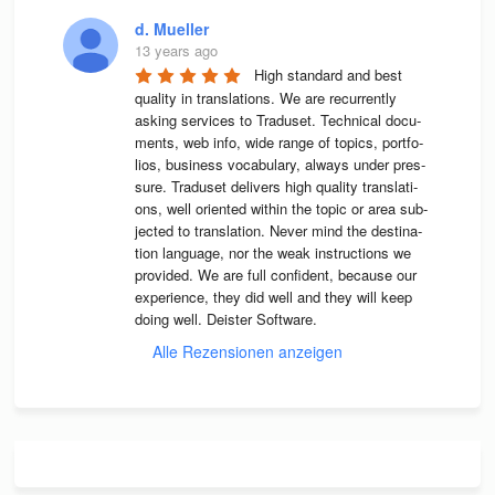
d. Mueller
13 years ago
High stan­dard and best 
qua­lity in trans­la­ti­ons. We are recur­rently 
asking ser­vices to Tra­du­set. Tech­ni­cal docu­
ments, web info, wide range of topics, port­fo­
lios, busi­ness voca­bu­lary, always under pres­
sure. Tra­du­set deli­vers high qua­lity trans­la­ti­
ons, well ori­en­ted wit­hin the topic or area sub­
jec­ted to trans­la­tion. Never mind the desti­na­
tion lan­guage, nor the weak instruc­tions we 
pro­vi­ded. We are full con­fi­dent, because our 
expe­ri­ence, they did well and they will keep 
doing well. Deis­ter Software.
Alle Rezensionen anzeigen