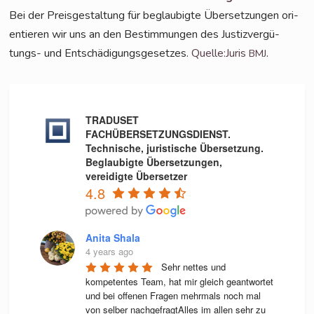
Bei der Preis­ge­stal­tung für beglau­big­te Über­set­zun­gen ori­
en­tie­ren wir uns an den Bestim­mun­gen des Jus­tiz­ver­gü­
tungs- und Ent­schä­di­gungs­ge­set­zes.
Quelle:Juris
.
BMJ
TRADUSET
FACHÜBERSETZUNGSDIENST.
Technische, juristische Übersetzung.
Beglaubigte Übersetzungen,
vereidigte Übersetzer
4.8
Anita Shala
4 years ago
Sehr nettes und 
kompetentes Team, hat mir gleich geantwortet 
und bei offenen Fragen mehrmals noch mal 
von selber nachgefragtAlles im allen sehr zu 