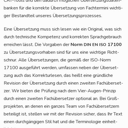
CAT-Tools und den dadurch mög­li­chen Über­set­zungs­da­ten­
ban­ken für die kor­rek­te Über­set­zung von Fach­ter­mi­ni wich­ti­
ger Bestand­teil unse­res Übersetzungsprozesses.
Eine Über­set­zung muss sich lesen wie ein Ori­gi­nal, was sich
durch tech­ni­sche Kom­pe­tenz und kor­rek­ten Sprach­ge­brauch
errei­chen lässt. Die Vor­ga­ben der
Norm
17100
DIN
EN
ISO
zu Über­set­zungs­vor­ha­ben sind für uns eine wich­ti­ge Richt­
schnur. Alle Über­set­zun­gen, die gemäß der ISO-Norm
17100 aus­ge­führt wer­den, umfas­sen neben der Über­set­
zung auch das Kor­rek­tur­le­sen, das heißt eine gründ­li­che
Revi­si­on der Über­set­zung durch einen zwei­ten Fach­über­set­
zer. Wir bie­ten die Prü­fung nach dem Vier-Augen-Prin­zip
durch einen zwei­ten Fach­über­set­zer optio­nal an. Bei Groß­
pro­jek­ten, an denen ein gan­zes Team von Fach­über­set­zern
betei­ligt ist, stel­len wir mit der Revi­si­on sicher, dass Ihr Text
einen durch­gän­gi­gen Stil hat und die Ter­mi­no­lo­gie ein­heit­