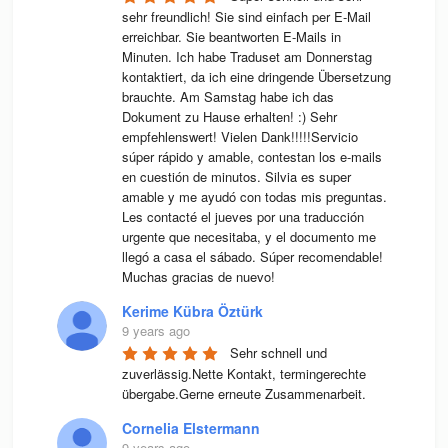
sehr freundlich! Sie sind einfach per E-Mail 
erreichbar. Sie beantworten E-Mails in 
Minuten. Ich habe Traduset am Donnerstag 
kontaktiert, da ich eine dringende Übersetzung 
brauchte. Am Samstag habe ich das 
Dokument zu Hause erhalten! :) Sehr 
empfehlenswert! Vielen Dank!!!!!Servicio 
súper rápido y amable, contestan los e-mails 
en cuestión de minutos. Silvia es super 
amable y me ayudó con todas mis preguntas. 
Les contacté el jueves por una traducción 
urgente que necesitaba, y el documento me 
llegó a casa el sábado. Súper recomendable! 
Muchas gracias de nuevo!
Kerime Kübra Öztürk
9 years ago
Sehr schnell und 
zuverlässig.Nette Kontakt, termingerechte 
übergabe.Gerne erneute Zusammenarbeit.
Cornelia Elstermann
9 years ago