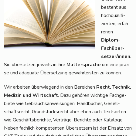
besteht aus
hoch­qua­li­fi­
zier­ten, erfah­
re­nen
Diplom-
Fach­über­
set­zer/in­nen
.
Sie über­set­zen jeweils in ihre
Mut­ter­spra­che
um eine prä­zi­
se und adäqua­te Über­set­zung gewähr­leis­ten zu können.
Wir arbei­ten über­wie­gend in den Berei­chen
Recht, Tech­nik,
Medi­zin und Wirt­schaft
. Dazu gehö­ren wich­ti­ge Fach­ge­
bie­te wie Gebrauchs­an­wei­sun­gen, Hand­bü­cher, Gesell­
schafts­recht, Grund­stücks­recht aber eben auch Text­sor­ten
wie Geschäfts­be­rich­te, Ver­trä­ge, Berich­te oder Kata­lo­ge.
Neben fach­lich kom­pe­ten­ten Über­set­zern ist der Ein­satz von