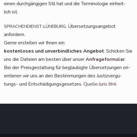
einen durch­gän­gi­gen Stil hat und die Ter­mi­no­lo­gie ein­heit­
lich ist.
. Über­set­zungs­an­ge­bot
SPRACHENDIENST-LÜNEBURG
anfordern.
Ger­ne erstel­len wir Ihnen ein
kos­ten­lo­ses und unver­bind­li­ches Ange­bot
. Schi­cken Sie
uns die Datei­en am bes­ten über unser
Anfra­ge­for­mu­lar
.
Bei der Preis­ge­stal­tung für beglau­big­te Über­set­zun­gen ori­
en­tie­ren wir uns an den Bestim­mun­gen des Jus­tiz­ver­gü­
tungs- und Ent­schä­di­gungs­ge­set­zes.
Quelle:Juris
.
BMJ