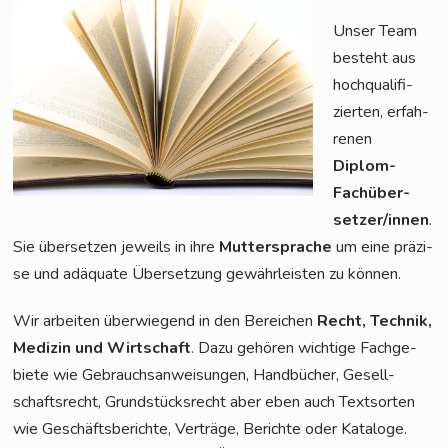
Unser Team
besteht aus
hoch­qua­li­fi­
zier­ten, erfah­
re­nen
Diplom-
Fach­über­
set­zer/in­nen
.
Sie über­set­zen jeweils in ihre
Mut­ter­spra­che
um eine prä­zi­
se und adäqua­te Über­set­zung gewähr­leis­ten zu können.
Wir arbei­ten über­wie­gend in den Berei­chen
Recht, Tech­nik,
Medi­zin und Wirt­schaft
. Dazu gehö­ren wich­ti­ge Fach­ge­
bie­te wie Gebrauchs­an­wei­sun­gen, Hand­bü­cher, Gesell­
schafts­recht, Grund­stücks­recht aber eben auch Text­sor­ten
wie Geschäfts­be­rich­te, Ver­trä­ge, Berich­te oder Kata­lo­ge.