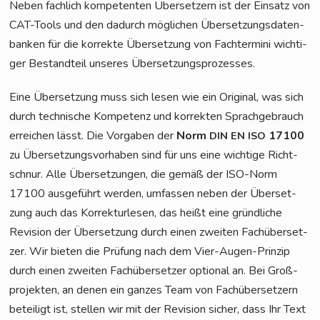
Neben fach­lich kom­pe­ten­ten Über­set­zern ist der Ein­satz von
CAT-Tools und den dadurch mög­li­chen Über­set­zungs­da­ten­
ban­ken für die kor­rek­te Über­set­zung von Fach­ter­mi­ni wich­ti­
ger Bestand­teil unse­res Übersetzungsprozesses.
Eine Über­set­zung muss sich lesen wie ein Ori­gi­nal, was sich
durch tech­ni­sche Kom­pe­tenz und kor­rek­ten Sprach­ge­brauch
errei­chen lässt. Die Vor­ga­ben der
Norm
17100
DIN
EN
ISO
zu Über­set­zungs­vor­ha­ben sind für uns eine wich­ti­ge Richt­
schnur. Alle Über­set­zun­gen, die gemäß der ISO-Norm
17100 aus­ge­führt wer­den, umfas­sen neben der Über­set­
zung auch das Kor­rek­tur­le­sen, das heißt eine gründ­li­che
Revi­si­on der Über­set­zung durch einen zwei­ten Fach­über­set­
zer. Wir bie­ten die Prü­fung nach dem Vier-Augen-Prin­zip
durch einen zwei­ten Fach­über­set­zer optio­nal an. Bei Groß­
pro­jek­ten, an denen ein gan­zes Team von Fach­über­set­zern
betei­ligt ist, stel­len wir mit der Revi­si­on sicher, dass Ihr Text