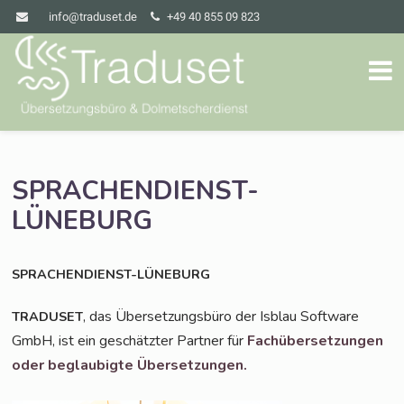
info@traduset.de
+49 40 855 09 823
SPRACHENDIENST-
LÜNEBURG
SPRACHENDIENST-LÜNEBURG
, das Über­set­zungs­bü­ro der Isblau Soft­ware
TRADUSET
GmbH, ist ein geschätz­ter Part­ner für
Fach­über­set­zun­gen
oder beglau­big­te Übersetzungen.