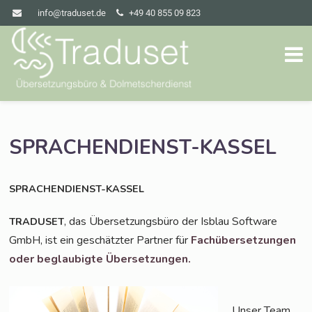
info@traduset.de
+49 40 855 09 823
SPRACHENDIENST-KASSEL
SPRACHENDIENST-KASSEL
, das Über­set­zungs­bü­ro der Isblau Soft­ware
TRADUSET
GmbH, ist ein geschätz­ter Part­ner für
Fach­über­set­zun­gen
oder beglau­big­te Übersetzungen.
Unser Team