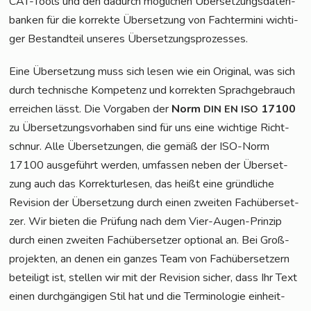
CAT-Tools und den dadurch mög­li­chen Über­set­zungs­da­ten­
ban­ken für die kor­rek­te Über­set­zung von Fach­ter­mi­ni wich­ti­
ger Bestand­teil unse­res Übersetzungsprozesses.
Eine Über­set­zung muss sich lesen wie ein Ori­gi­nal, was sich
durch tech­ni­sche Kom­pe­tenz und kor­rek­ten Sprach­ge­brauch
errei­chen lässt. Die Vor­ga­ben der
Norm
17100
DIN
EN
ISO
zu Über­set­zungs­vor­ha­ben sind für uns eine wich­ti­ge Richt­
schnur. Alle Über­set­zun­gen, die gemäß der ISO-Norm
17100 aus­ge­führt wer­den, umfas­sen neben der Über­set­
zung auch das Kor­rek­tur­le­sen, das heißt eine gründ­li­che
Revi­si­on der Über­set­zung durch einen zwei­ten Fach­über­set­
zer. Wir bie­ten die Prü­fung nach dem Vier-Augen-Prin­zip
durch einen zwei­ten Fach­über­set­zer optio­nal an. Bei Groß­
pro­jek­ten, an denen ein gan­zes Team von Fach­über­set­zern
betei­ligt ist, stel­len wir mit der Revi­si­on sicher, dass Ihr Text
einen durch­gän­gi­gen Stil hat und die Ter­mi­no­lo­gie ein­heit­