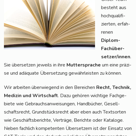
besteht aus
hoch­qua­li­fi­
zier­ten, erfah­
re­nen
Diplom-
Fach­über­
set­zer/in­nen
.
Sie über­set­zen jeweils in ihre
Mut­ter­spra­che
um eine prä­zi­
se und adäqua­te Über­set­zung gewähr­leis­ten zu können.
Wir arbei­ten über­wie­gend in den Berei­chen
Recht, Tech­nik,
Medi­zin und Wirt­schaft
. Dazu gehö­ren wich­ti­ge Fach­ge­
bie­te wie Gebrauchs­an­wei­sun­gen, Hand­bü­cher, Gesell­
schafts­recht, Grund­stücks­recht aber eben auch Text­sor­ten
wie Geschäfts­be­rich­te, Ver­trä­ge, Berich­te oder Kata­lo­ge.
Neben fach­lich kom­pe­ten­ten Über­set­zern ist der Ein­satz von