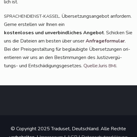
lich ist.
. Über­set­zungs­an­ge­bot anfordern.
SPRACHENDIENST-KASSEL
Ger­ne erstel­len wir Ihnen ein
kos­ten­lo­ses und unver­bind­li­ches Ange­bot
. Schi­cken Sie
uns die Datei­en am bes­ten über unser
Anfra­ge­for­mu­lar
.
Bei der Preis­ge­stal­tung für beglau­big­te Über­set­zun­gen ori­
en­tie­ren wir uns an den Bestim­mun­gen des Jus­tiz­ver­gü­
tungs- und Ent­schä­di­gungs­ge­set­zes.
Quelle:Juris
.
BMJ
© Copyright 2025 Traduset, Deutschland. Alle Rechte