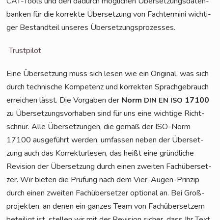
CAT-Tools und den dadurch mög­li­chen Über­set­zungs­da­ten­
ban­ken für die kor­rek­te Über­set­zung von Fach­ter­mi­ni wich­ti­
ger Bestand­teil unse­res Übersetzungsprozesses.
Trust­pi­lot
Eine Über­set­zung muss sich lesen wie ein Ori­gi­nal, was sich
durch tech­ni­sche Kom­pe­tenz und kor­rek­ten Sprach­ge­brauch
errei­chen lässt. Die Vor­ga­ben der
Norm
17100
DIN
EN
ISO
zu Über­set­zungs­vor­ha­ben sind für uns eine wich­ti­ge Richt­
schnur. Alle Über­set­zun­gen, die gemäß der ISO-Norm
17100 aus­ge­führt wer­den, umfas­sen neben der Über­set­
zung auch das Kor­rek­tur­le­sen, das heißt eine gründ­li­che
Revi­si­on der Über­set­zung durch einen zwei­ten Fach­über­set­
zer. Wir bie­ten die Prü­fung nach dem Vier-Augen-Prin­zip
durch einen zwei­ten Fach­über­set­zer optio­nal an. Bei Groß­
pro­jek­ten, an denen ein gan­zes Team von Fach­über­set­zern
betei­ligt ist, stel­len wir mit der Revi­si­on sicher, dass Ihr Text