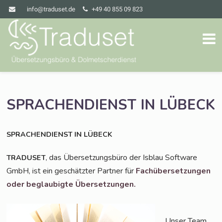
info@traduset.de
+49 40 855 09 823
SPRACHENDIENST
IN
LÜBECK
SPRACHENDIENST
IN
LÜBECK
, das Über­set­zungs­bü­ro der Isblau Soft­ware
TRADUSET
GmbH, ist ein geschätz­ter Part­ner für
Fach­über­set­zun­gen
oder beglau­big­te Übersetzungen.
Unser Team