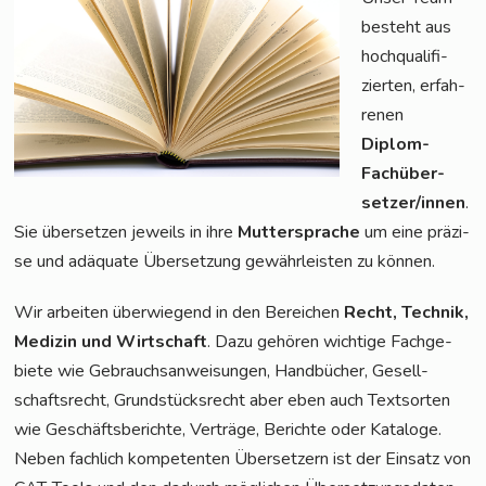
besteht aus
hoch­qua­li­fi­
zier­ten, erfah­
re­nen
Diplom-
Fach­über­
set­zer/in­nen
.
Sie über­set­zen jeweils in ihre
Mut­ter­spra­che
um eine prä­zi­
se und adäqua­te Über­set­zung gewähr­leis­ten zu können.
Wir arbei­ten über­wie­gend in den Berei­chen
Recht, Tech­nik,
Medi­zin und Wirt­schaft
. Dazu gehö­ren wich­ti­ge Fach­ge­
bie­te wie Gebrauchs­an­wei­sun­gen, Hand­bü­cher, Gesell­
schafts­recht, Grund­stücks­recht aber eben auch Text­sor­ten
wie Geschäfts­be­rich­te, Ver­trä­ge, Berich­te oder Kata­lo­ge.
Neben fach­lich kom­pe­ten­ten Über­set­zern ist der Ein­satz von