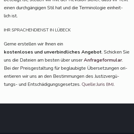
einen durch­gän­gi­gen Stil hat und die Ter­mi­no­lo­gie ein­heit­
lich ist.
IHR
SPRACHENDIENST
IN
LÜBECK
Ger­ne erstel­len wir Ihnen ein
kos­ten­lo­ses und unver­bind­li­ches Ange­bot
. Schi­cken Sie
uns die Datei­en am bes­ten über unser
Anfra­ge­for­mu­lar
.
Bei der Preis­ge­stal­tung für beglau­big­te Über­set­zun­gen ori­
en­tie­ren wir uns an den Bestim­mun­gen des Jus­tiz­ver­gü­
tungs- und Ent­schä­di­gungs­ge­set­zes.
Quelle:Juris
.
BMJ