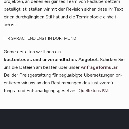
pro­jek­ten, an denen ein gan­zes Team von Fach­über­set­zern
betei­ligt ist, stel­len wir mit der Revi­si­on sicher, dass Ihr Text
einen durch­gän­gi­gen Stil hat und die Ter­mi­no­lo­gie ein­heit­
lich ist.
IHR
SPRACHENDIENST
IN
DORTMUND
Ger­ne erstel­len wir Ihnen ein
kos­ten­lo­ses und unver­bind­li­ches Ange­bot
. Schi­cken Sie
uns die Datei­en am bes­ten über unser
Anfra­ge­for­mu­lar
.
Bei der Preis­ge­stal­tung für beglau­big­te Über­set­zun­gen ori­
en­tie­ren wir uns an den Bestim­mun­gen des Jus­tiz­ver­gü­
tungs- und Ent­schä­di­gungs­ge­set­zes.
Quelle:Juris
.
BMJ