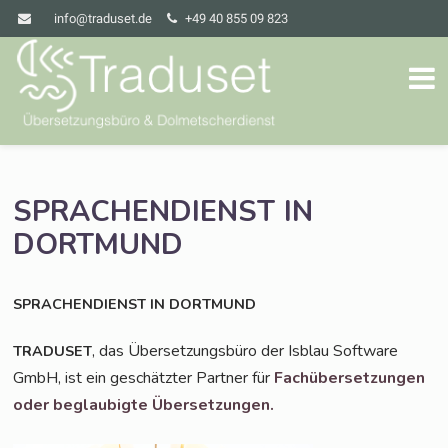
info@traduset.de
+49 40 855 09 823
SPRACHENDIENST
IN
DORTMUND
SPRACHENDIENST
IN
DORTMUND
, das Über­set­zungs­bü­ro der Isblau Soft­ware
TRADUSET
GmbH, ist ein geschätz­ter Part­ner für
Fach­über­set­zun­gen
oder beglau­big­te Übersetzungen.