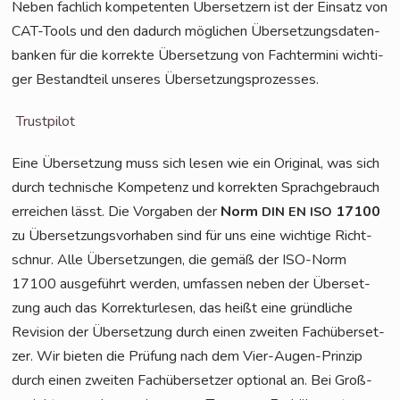
Neben fach­lich kom­pe­ten­ten Über­set­zern ist der Ein­satz von
CAT-Tools und den dadurch mög­li­chen Über­set­zungs­da­ten­
ban­ken für die kor­rek­te Über­set­zung von Fach­ter­mi­ni wich­ti­
ger Bestand­teil unse­res Übersetzungsprozesses.
Trust­pi­lot
Eine Über­set­zung muss sich lesen wie ein Ori­gi­nal, was sich
durch tech­ni­sche Kom­pe­tenz und kor­rek­ten Sprach­ge­brauch
errei­chen lässt. Die Vor­ga­ben der
Norm
17100
DIN
EN
ISO
zu Über­set­zungs­vor­ha­ben sind für uns eine wich­ti­ge Richt­
schnur. Alle Über­set­zun­gen, die gemäß der ISO-Norm
17100 aus­ge­führt wer­den, umfas­sen neben der Über­set­
zung auch das Kor­rek­tur­le­sen, das heißt eine gründ­li­che
Revi­si­on der Über­set­zung durch einen zwei­ten Fach­über­set­
zer. Wir bie­ten die Prü­fung nach dem Vier-Augen-Prin­zip
durch einen zwei­ten Fach­über­set­zer optio­nal an. Bei Groß­