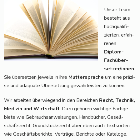
Unser Team
besteht aus
hoch­qua­li­fi­
zier­ten, erfah­
re­nen
Diplom-
Fach­über­
set­zer/in­nen
.
Sie über­set­zen jeweils in ihre
Mut­ter­spra­che
um eine prä­zi­
se und adäqua­te Über­set­zung gewähr­leis­ten zu können.
Wir arbei­ten über­wie­gend in den Berei­chen
Recht, Tech­nik,
Medi­zin und Wirt­schaft
. Dazu gehö­ren wich­ti­ge Fach­ge­
bie­te wie Gebrauchs­an­wei­sun­gen, Hand­bü­cher, Gesell­
schafts­recht, Grund­stücks­recht aber eben auch Text­sor­ten
wie Geschäfts­be­rich­te, Ver­trä­ge, Berich­te oder Kata­lo­ge.