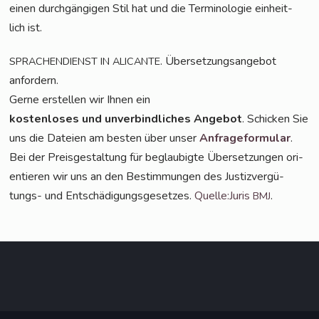
einen durch­gän­gi­gen Stil hat und die Ter­mi­no­lo­gie ein­heit­
lich ist.
. Über­set­zungs­an­ge­bot
SPRACHENDIENST
IN
ALICANTE
anfordern.
Ger­ne erstel­len wir Ihnen ein
kos­ten­lo­ses und unver­bind­li­ches Ange­bot
. Schi­cken Sie
uns die Datei­en am bes­ten über unser
Anfra­ge­for­mu­lar
.
Bei der Preis­ge­stal­tung für beglau­big­te Über­set­zun­gen ori­
en­tie­ren wir uns an den Bestim­mun­gen des Jus­tiz­ver­gü­
tungs- und Ent­schä­di­gungs­ge­set­zes.
Quelle:Juris
.
BMJ