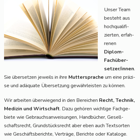
Unser Team
besteht aus
hoch­qua­li­fi­
zier­ten, erfah­
re­nen
Diplom-
Fach­über­
set­zer/in­nen
.
Sie über­set­zen jeweils in ihre
Mut­ter­spra­che
um eine prä­zi­
se und adäqua­te Über­set­zung gewähr­leis­ten zu können.
Wir arbei­ten über­wie­gend in den Berei­chen
Recht, Tech­nik,
Medi­zin und Wirt­schaft
. Dazu gehö­ren wich­ti­ge Fach­ge­
bie­te wie Gebrauchs­an­wei­sun­gen, Hand­bü­cher, Gesell­
schafts­recht, Grund­stücks­recht aber eben auch Text­sor­ten
wie Geschäfts­be­rich­te, Ver­trä­ge, Berich­te oder Kata­lo­ge.