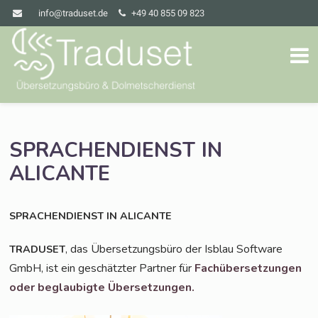
info@traduset.de
+49 40 855 09 823
SPRACHENDIENST
IN
ALICANTE
SPRACHENDIENST
IN
ALICANTE
, das Über­set­zungs­bü­ro der Isblau Soft­ware
TRADUSET
GmbH, ist ein geschätz­ter Part­ner für
Fach­über­set­zun­gen
oder beglau­big­te Übersetzungen.