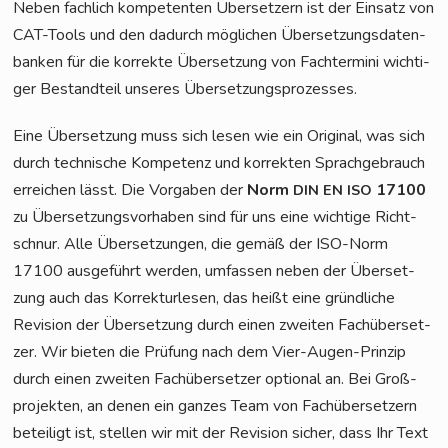
Neben fach­lich kom­pe­ten­ten Über­set­zern ist der Ein­satz von
CAT-Tools und den dadurch mög­li­chen Über­set­zungs­da­ten­
ban­ken für die kor­rek­te Über­set­zung von Fach­ter­mi­ni wich­ti­
ger Bestand­teil unse­res Übersetzungsprozesses.
Eine Über­set­zung muss sich lesen wie ein Ori­gi­nal, was sich
durch tech­ni­sche Kom­pe­tenz und kor­rek­ten Sprach­ge­brauch
errei­chen lässt. Die Vor­ga­ben der
Norm
17100
DIN
EN
ISO
zu Über­set­zungs­vor­ha­ben sind für uns eine wich­ti­ge Richt­
schnur. Alle Über­set­zun­gen, die gemäß der ISO-Norm
17100 aus­ge­führt wer­den, umfas­sen neben der Über­set­
zung auch das Kor­rek­tur­le­sen, das heißt eine gründ­li­che
Revi­si­on der Über­set­zung durch einen zwei­ten Fach­über­set­
zer. Wir bie­ten die Prü­fung nach dem Vier-Augen-Prin­zip
durch einen zwei­ten Fach­über­set­zer optio­nal an. Bei Groß­
pro­jek­ten, an denen ein gan­zes Team von Fach­über­set­zern
betei­ligt ist, stel­len wir mit der Revi­si­on sicher, dass Ihr Text