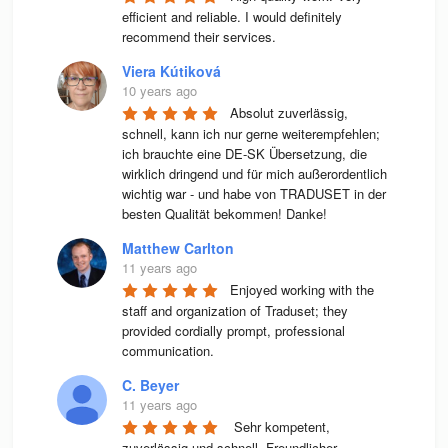
efficient and reliable. I would definitely 
recommend their services.
Viera Kútiková
10 years ago
Absolut zuverlässig, 
schnell, kann ich nur gerne weiterempfehlen; 
ich brauchte eine DE-SK Übersetzung, die 
wirklich dringend und für mich außerordentlich 
wichtig war - und habe von TRADUSET in der 
besten Qualität bekommen! Danke!
Matthew Carlton
11 years ago
Enjoyed working with the 
staff and organization of Traduset; they 
provided cordially prompt, professional 
communication.
C. Beyer
11 years ago
 Sehr kompetent, 
zuverlässig und schnell. Freundlicher 