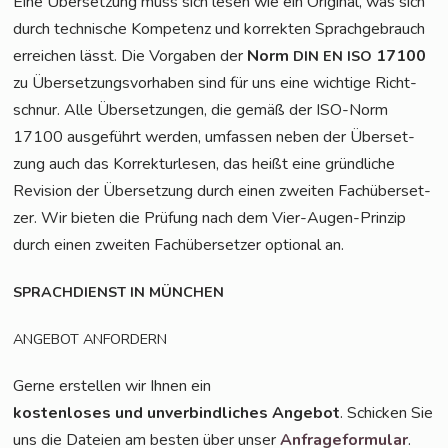
Eine Über­set­zung muss sich lesen wie ein Ori­gi­nal, was sich
durch tech­ni­sche Kom­pe­tenz und kor­rek­ten Sprach­ge­brauch
errei­chen lässt. Die Vor­ga­ben der
Norm
17100
DIN
EN
ISO
zu Über­set­zungs­vor­ha­ben sind für uns eine wich­ti­ge Richt­
schnur. Alle Über­set­zun­gen, die gemäß der ISO-Norm
17100 aus­ge­führt wer­den, umfas­sen neben der Über­set­
zung auch das Kor­rek­tur­le­sen, das heißt eine gründ­li­che
Revi­si­on der Über­set­zung durch einen zwei­ten Fach­über­set­
zer. Wir bie­ten die Prü­fung nach dem Vier-Augen-Prin­zip
durch einen zwei­ten Fach­über­set­zer optio­nal an.
SPRACHDIENST
IN
MÜNCHEN
ANGEBOT
ANFORDERN
Ger­ne erstel­len wir Ihnen ein
kos­ten­lo­ses und unver­bind­li­ches Ange­bot
. Schi­cken Sie
uns die Datei­en am bes­ten über unser
Anfra­ge­for­mu­lar
.