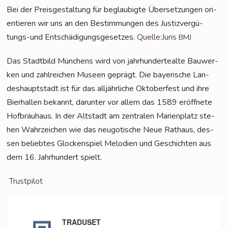
Bei der Preis­ge­stal­tung für beglau­big­te Über­set­zun­gen ori­
en­tie­ren wir uns an den Bestim­mun­gen des Jus­tiz­ver­gü­
tungs-und Ent­schä­di­gungs­ge­set­zes.
Quelle:Juris
BMJ
Das Stadt­bild Mün­chens wird von jahr­hun­der­te­al­te Bau­wer­
ken und zahl­rei­chen Muse­en geprägt. Die baye­ri­sche Lan­
des­haupt­stadt ist für das all­jähr­li­che Okto­ber­fest und ihre
Bier­hal­len bekannt, dar­un­ter vor allem das 1589 eröff­ne­te
Hof­bräu­haus. In der Alt­stadt am zen­tra­len Mari­en­platz ste­
hen Wahr­zei­chen wie das neu­go­ti­sche Neue Rat­haus, des­
sen belieb­tes Glo­cken­spiel Melo­dien und Geschich­ten aus
dem 16. Jahr­hun­dert spielt.
Trust­pi­lot
TRADUSET