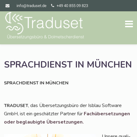
info@traduset.de
+49 40 855 09 823
SPRACHDIENST
IN
MÜNCHEN
SPRACHDIENST
IN
MÜNCHEN
, das Über­set­zungs­bü­ro der Isblau Soft­ware
TRADUSET
GmbH, ist ein geschätz­ter Part­ner für
Fach­über­set­zun­gen
oder beglau­big­te Übersetzungen.
Unse­re qua­li­