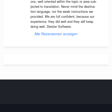
ons, well ori­en­ted wit­hin the topic or area sub­
jec­ted to trans­la­tion. Never mind the desti­na­
tion lan­guage, nor the weak instruc­tions we 
pro­vi­ded. We are full con­fi­dent, because our 
expe­ri­ence, they did well and they will keep 
doing well. Deis­ter Software.
Alle Rezensionen anzeigen