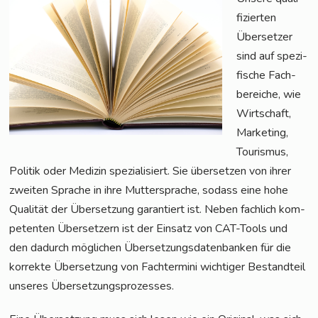
fi­zier­ten
Über­set­zer
sind auf spe­zi­
fi­sche Fach­
be­rei­che, wie
Wirt­schaft,
Mar­ke­ting,
Tou­ris­mus,
Poli­tik oder Medi­zin spe­zia­li­siert. Sie über­set­zen von ihrer
zwei­ten Spra­che in ihre Mut­ter­spra­che, sodass eine hohe
Qua­li­tät der Über­set­zung garan­tiert ist. Neben fach­lich kom­
pe­ten­ten Über­set­zern ist der Ein­satz von CAT-Tools und
den dadurch mög­li­chen Über­set­zungs­da­ten­ban­ken für die
kor­rek­te Über­set­zung von Fach­ter­mi­ni wich­ti­ger Bestand­teil
unse­res Übersetzungsprozesses.