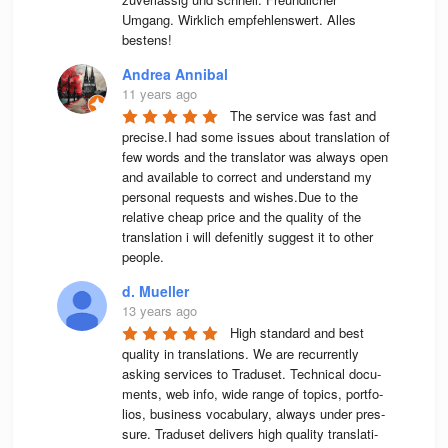
Umgang. Wirklich empfehlenswert. Alles 
bestens! 
Andrea Annibal
11 years ago
The service was fast and 
precise.I had some issues about translation of 
few words and the translator was always open 
and available to correct and understand my 
personal requests and wishes.Due to the 
relative cheap price and the quality of the 
translation i will defenitly suggest it to other 
people.
d. Mueller
13 years ago
High stan­dard and best 
qua­lity in trans­la­ti­ons. We are recur­rently 
asking ser­vices to Tra­du­set. Tech­ni­cal docu­
ments, web info, wide range of topics, port­fo­
lios, busi­ness voca­bu­lary, always under pres­
sure. Tra­du­set deli­vers high qua­lity trans­la­ti­