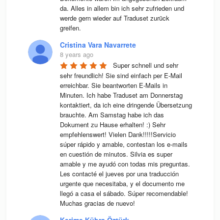
da. Alles in allem bin ich sehr zufrieden und 
werde gern wieder auf Traduset zurück 
greifen.
Cristina Vara Navarrete
8 years ago
Super schnell und sehr 
sehr freundlich! Sie sind einfach per E-Mail 
erreichbar. Sie beantworten E-Mails in 
Minuten. Ich habe Traduset am Donnerstag 
kontaktiert, da ich eine dringende Übersetzung 
brauchte. Am Samstag habe ich das 
Dokument zu Hause erhalten! :) Sehr 
empfehlenswert! Vielen Dank!!!!!Servicio 
súper rápido y amable, contestan los e-mails 
en cuestión de minutos. Silvia es super 
amable y me ayudó con todas mis preguntas. 
Les contacté el jueves por una traducción 
urgente que necesitaba, y el documento me 
llegó a casa el sábado. Súper recomendable! 
Muchas gracias de nuevo!
Kerime Kübra Öztürk