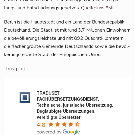
tungs-und Ent­schä­di­gungs­ge­set­zes.
Quelle:Juris
BMJ
Ber­lin ist die Haupt­stadt und ein Land der Bun­des­re­pu­blik
Deutsch­land. Die Stadt ist mit rund 3,7 Mil­lio­nen Ein­woh­nern
die bevöl­ke­rungs­reichs­te und mit 892 Qua­drat­ki­lo­me­tern
die flä­chen­größ­te Gemein­de Deutsch­lands sowie die bevöl­
ke­rungs­reichs­te Stadt der Euro­päi­schen Union.
Trust­pi­lot
TRADUSET
FACHÜBERSETZUNGSDIENST.
Technische, juristische Übersetzung.
Beglaubigte Übersetzungen,
vereidigte Übersetzer
4.8