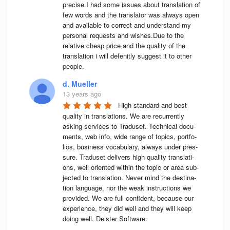
precise.I had some issues about translation of 
few words and the translator was always open 
and available to correct and understand my 
personal requests and wishes.Due to the 
relative cheap price and the quality of the 
translation i will defenitly suggest it to other 
people.
d. Mueller
13 years ago
High stan­dard and best 
qua­lity in trans­la­ti­ons. We are recur­rently 
asking ser­vices to Tra­du­set. Tech­ni­cal docu­
ments, web info, wide range of topics, port­fo­
lios, busi­ness voca­bu­lary, always under pres­
sure. Tra­du­set deli­vers high qua­lity trans­la­ti­
ons, well ori­en­ted wit­hin the topic or area sub­
jec­ted to trans­la­tion. Never mind the desti­na­
tion lan­guage, nor the weak instruc­tions we 
pro­vi­ded. We are full con­fi­dent, because our 
expe­ri­ence, they did well and they will keep 
doing well. Deis­ter Software.