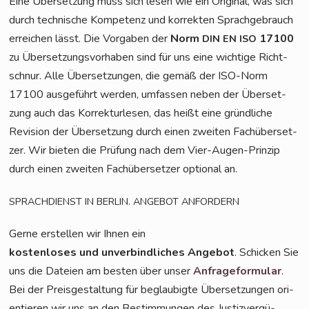
Eine Über­set­zung muss sich lesen wie ein Ori­gi­nal, was sich
durch tech­ni­sche Kom­pe­tenz und kor­rek­ten Sprach­ge­brauch
errei­chen lässt. Die Vor­ga­ben der
Norm
17100
DIN
EN
ISO
zu Über­set­zungs­vor­ha­ben sind für uns eine wich­ti­ge Richt­
schnur. Alle Über­set­zun­gen, die gemäß der ISO-Norm
17100 aus­ge­führt wer­den, umfas­sen neben der Über­set­
zung auch das Kor­rek­tur­le­sen, das heißt eine gründ­li­che
Revi­si­on der Über­set­zung durch einen zwei­ten Fach­über­set­
zer. Wir bie­ten die Prü­fung nach dem Vier-Augen-Prin­zip
durch einen zwei­ten Fach­über­set­zer optio­nal an.
.
SPRACHDIENST
IN
BERLIN
ANGEBOT
ANFORDERN
Ger­ne erstel­len wir Ihnen ein
kos­ten­lo­ses und unver­bind­li­ches Ange­bot
. Schi­cken Sie
uns die Datei­en am bes­ten über unser
Anfra­ge­for­mu­lar
.
Bei der Preis­ge­stal­tung für beglau­big­te Über­set­zun­gen ori­
en­tie­ren wir uns an den Bestim­mun­gen des Jus­tiz­ver­gü­