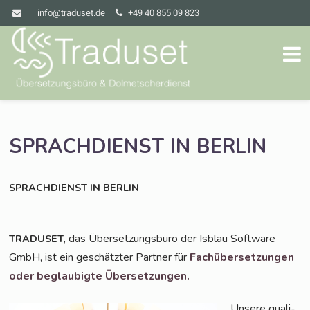
info@traduset.de
+49 40 855 09 823
SPRACHDIENST
IN
BERLIN
SPRACHDIENST
IN
BERLIN
, das Über­set­zungs­bü­ro der Isblau Soft­ware
TRADUSET
GmbH, ist ein geschätz­ter Part­ner für
Fach­über­set­zun­gen
oder beglau­big­te Übersetzungen.
Unse­re qua­li­