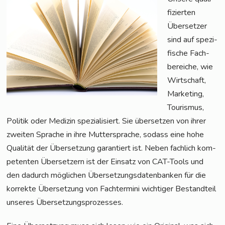
fi­zier­ten
Über­set­zer
sind auf spe­zi­
fi­sche Fach­
be­rei­che, wie
Wirt­schaft,
Mar­ke­ting,
Tou­ris­mus,
Poli­tik oder Medi­zin spe­zia­li­siert. Sie über­set­zen von ihrer
zwei­ten Spra­che in ihre Mut­ter­spra­che, sodass eine hohe
Qua­li­tät der Über­set­zung garan­tiert ist. Neben fach­lich kom­
pe­ten­ten Über­set­zern ist der Ein­satz von CAT-Tools und
den dadurch mög­li­chen Über­set­zungs­da­ten­ban­ken für die
kor­rek­te Über­set­zung von Fach­ter­mi­ni wich­ti­ger Bestand­teil
unse­res Übersetzungsprozesses.