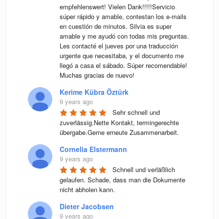
empfehlenswert! Vielen Dank!!!!!Servicio 
súper rápido y amable, contestan los e-mails 
en cuestión de minutos. Silvia es super 
amable y me ayudó con todas mis preguntas. 
Les contacté el jueves por una traducción 
urgente que necesitaba, y el documento me 
llegó a casa el sábado. Súper recomendable! 
Muchas gracias de nuevo!
Kerime Kübra Öztürk
9 years ago
Sehr schnell und 
zuverlässig.Nette Kontakt, termingerechte 
übergabe.Gerne erneute Zusammenarbeit.
Cornelia Elstermann
9 years ago
Schnell und verläßlich 
gelaufen. Schade, dass man die Dokumente 
nicht abholen kann.
Dieter Jacobsen
9 years ago