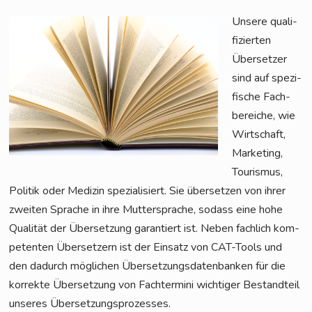
Unse­re qua­li­
fi­zier­ten
Über­set­zer
sind auf spe­zi­
fi­sche Fach­
be­rei­che, wie
Wirt­schaft,
Mar­ke­ting,
Tou­ris­mus,
Poli­tik oder Medi­zin spe­zia­li­siert. Sie über­set­zen von ihrer
zwei­ten Spra­che in ihre Mut­ter­spra­che, sodass eine hohe
Qua­li­tät der Über­set­zung garan­tiert ist. Neben fach­lich kom­
pe­ten­ten Über­set­zern ist der Ein­satz von CAT-Tools und
den dadurch mög­li­chen Über­set­zungs­da­ten­ban­ken für die
kor­rek­te Über­set­zung von Fach­ter­mi­ni wich­ti­ger Bestand­teil
unse­res Übersetzungsprozesses.