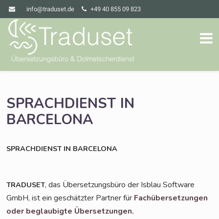
info@traduset.de
+49 40 855 09 823
SPRACHDIENST
IN
BARCELONA
SPRACHDIENST
IN
BARCELONA
, das Über­set­zungs­bü­ro der Isblau Soft­ware
TRADUSET
GmbH, ist ein geschätz­ter Part­ner für
Fach­über­set­zun­gen
oder beglau­big­te Übersetzungen.