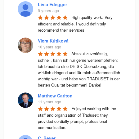
Livia Edegger
9 years ago
High quality work. Very 
efficient and reliable. I would definitely 
recommend their services.
Viera Kútiková
10 years ago
Absolut zuverlässig, 
schnell, kann ich nur gerne weiterempfehlen; 
ich brauchte eine DE-SK Übersetzung, die 
wirklich dringend und für mich außerordentlich 
wichtig war - und habe von TRADUSET in der 
besten Qualität bekommen! Danke!
Matthew Carlton
11 years ago
Enjoyed working with the 
staff and organization of Traduset; they 
provided cordially prompt, professional 
communication.
C. Beyer