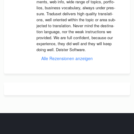
ments, web info, wide range of topics, port­fo­
lios, busi­ness voca­bu­lary, always under pres­
sure. Tra­du­set deli­vers high qua­lity trans­la­ti­
ons, well ori­en­ted wit­hin the topic or area sub­
jec­ted to trans­la­tion. Never mind the desti­na­
tion lan­guage, nor the weak instruc­tions we 
pro­vi­ded. We are full con­fi­dent, because our 
expe­ri­ence, they did well and they will keep 
doing well. Deis­ter Software.
Alle Rezensionen anzeigen