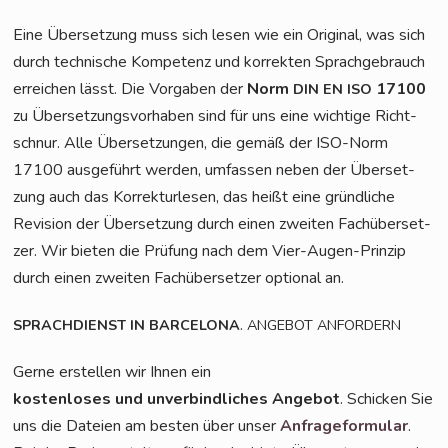
Eine Über­set­zung muss sich lesen wie ein Ori­gi­nal, was sich
durch tech­ni­sche Kom­pe­tenz und kor­rek­ten Sprach­ge­brauch
errei­chen lässt. Die Vor­ga­ben der
Norm
17100
DIN
EN
ISO
zu Über­set­zungs­vor­ha­ben sind für uns eine wich­ti­ge Richt­
schnur. Alle Über­set­zun­gen, die gemäß der ISO-Norm
17100 aus­ge­führt wer­den, umfas­sen neben der Über­set­
zung auch das Kor­rek­tur­le­sen, das heißt eine gründ­li­che
Revi­si­on der Über­set­zung durch einen zwei­ten Fach­über­set­
zer. Wir bie­ten die Prü­fung nach dem Vier-Augen-Prin­zip
durch einen zwei­ten Fach­über­set­zer optio­nal an.
.
SPRACHDIENST
IN
BARCELONA
ANGEBOT
ANFORDERN
Ger­ne erstel­len wir Ihnen ein
kos­ten­lo­ses und unver­bind­li­ches Ange­bot
. Schi­cken Sie
uns die Datei­en am bes­ten über unser
Anfra­ge­for­mu­lar
.