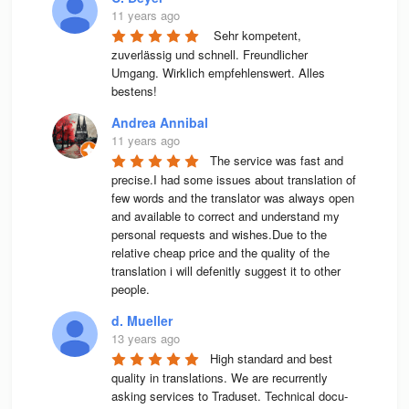
11 years ago
 Sehr kompetent, 
zuverlässig und schnell. Freundlicher 
Umgang. Wirklich empfehlenswert. Alles 
bestens! 
Andrea Annibal
11 years ago
The service was fast and 
precise.I had some issues about translation of 
few words and the translator was always open 
and available to correct and understand my 
personal requests and wishes.Due to the 
relative cheap price and the quality of the 
translation i will defenitly suggest it to other 
people.
d. Mueller
13 years ago
High stan­dard and best 
qua­lity in trans­la­ti­ons. We are recur­rently 
asking ser­vices to Tra­du­set. Tech­ni­cal docu­