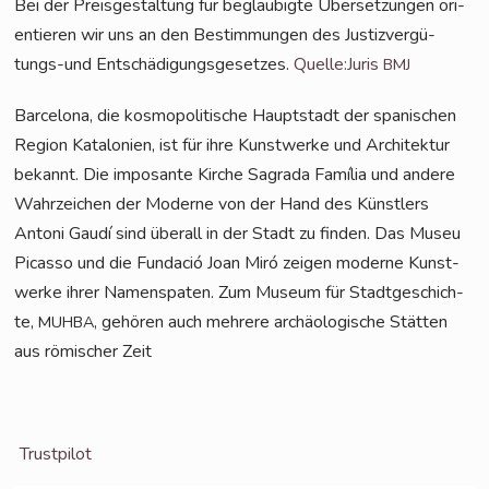
Bei der Preis­ge­stal­tung für beglau­big­te Über­set­zun­gen ori­
en­tie­ren wir uns an den Bestim­mun­gen des Jus­tiz­ver­gü­
tungs-und Ent­schä­di­gungs­ge­set­zes.
Quelle:Juris
BMJ
Bar­ce­lo­na, die kos­mo­po­li­ti­sche Haupt­stadt der spa­ni­schen
Regi­on Kata­lo­ni­en, ist für ihre Kunst­wer­ke und Archi­tek­tur
bekannt. Die impo­san­te Kir­che Sagra­da Famí­lia und ande­re
Wahr­zei­chen der Moder­ne von der Hand des Künst­lers
Anto­ni Gau­dí sind über­all in der Stadt zu fin­den. Das Museu
Picas­so und die Fund­ació Joan Miró zei­gen moder­ne Kunst­
wer­ke ihrer Namens­pa­ten. Zum Muse­um für Stadt­ge­schich­
te,
, gehö­ren auch meh­re­re archäo­lo­gi­sche Stät­ten
MUHBA
aus römi­scher Zeit
Trust­pi­lot