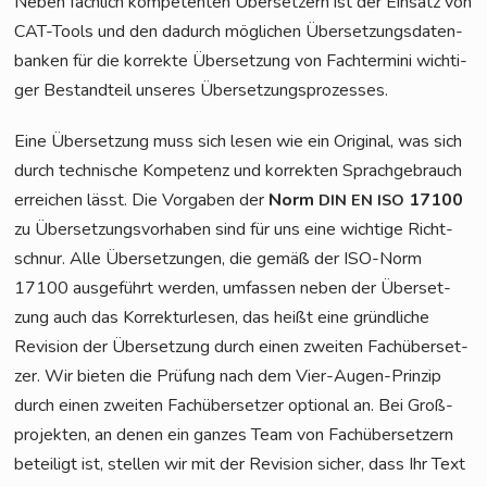
Neben fach­lich kom­pe­ten­ten Über­set­zern ist der Ein­satz von
CAT-Tools und den dadurch mög­li­chen Über­set­zungs­da­ten­
ban­ken für die kor­rek­te Über­set­zung von Fach­ter­mi­ni wich­ti­
ger Bestand­teil unse­res Übersetzungsprozesses.
Eine Über­set­zung muss sich lesen wie ein Ori­gi­nal, was sich
durch tech­ni­sche Kom­pe­tenz und kor­rek­ten Sprach­ge­brauch
errei­chen lässt. Die Vor­ga­ben der
Norm
17100
DIN
EN
ISO
zu Über­set­zungs­vor­ha­ben sind für uns eine wich­ti­ge Richt­
schnur. Alle Über­set­zun­gen, die gemäß der ISO-Norm
17100 aus­ge­führt wer­den, umfas­sen neben der Über­set­
zung auch das Kor­rek­tur­le­sen, das heißt eine gründ­li­che
Revi­si­on der Über­set­zung durch einen zwei­ten Fach­über­set­
zer. Wir bie­ten die Prü­fung nach dem Vier-Augen-Prin­zip
durch einen zwei­ten Fach­über­set­zer optio­nal an. Bei Groß­
pro­jek­ten, an denen ein gan­zes Team von Fach­über­set­zern
betei­ligt ist, stel­len wir mit der Revi­si­on sicher, dass Ihr Text