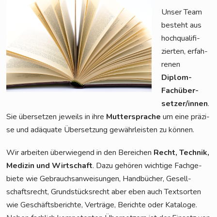
Unser Team
besteht aus
hoch­qua­li­fi­
zier­ten, erfah­
re­nen
Diplom-
Fach­über­
set­zer/in­nen
.
Sie über­set­zen jeweils in ihre
Mut­ter­spra­che
um eine prä­zi­
se und adäqua­te Über­set­zung gewähr­leis­ten zu können.
Wir arbei­ten über­wie­gend in den Berei­chen
Recht, Tech­nik,
Medi­zin und Wirt­schaft
. Dazu gehö­ren wich­ti­ge Fach­ge­
bie­te wie Gebrauchs­an­wei­sun­gen, Hand­bü­cher, Gesell­
schafts­recht, Grund­stücks­recht aber eben auch Text­sor­ten
wie Geschäfts­be­rich­te, Ver­trä­ge, Berich­te oder Kata­lo­ge.