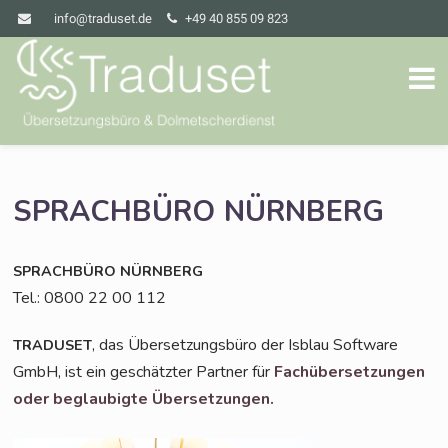
info@traduset.de
+49 40 855 09 823
SPRACHBÜRO
NÜRNBERG
SPRACHBÜRO
NÜRNBERG
Tel.: 0800 22 00 112
, das Über­set­zungs­bü­ro der Isblau Soft­ware
TRADUSET
GmbH, ist ein geschätz­ter Part­ner für
Fach­über­set­zun­gen
oder beglau­big­te Übersetzungen.