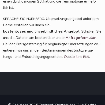
einen durch­gän­gi­gen Stil hat und die Ter­mi­no­lo­gie ein­heit­
lich ist.
. Über­set­zungs­an­ge­bot anfordern.
SPRACHBÜRO
NÜRNBERG
Ger­ne erstel­len wir Ihnen ein
kos­ten­lo­ses und unver­bind­li­ches Ange­bot
. Schi­cken Sie
uns die Datei­en am bes­ten über unser
Anfra­ge­for­mu­lar
.
Bei der Preis­ge­stal­tung für beglau­big­te Über­set­zun­gen ori­
en­tie­ren wir uns an den Bestim­mun­gen des Jus­tiz­ver­gü­
tungs- und Ent­schä­di­gungs­ge­set­zes.
Quelle:Juris
.
BMJ
© Copyright 2025 Traduset, Deutschland. Alle Rechte