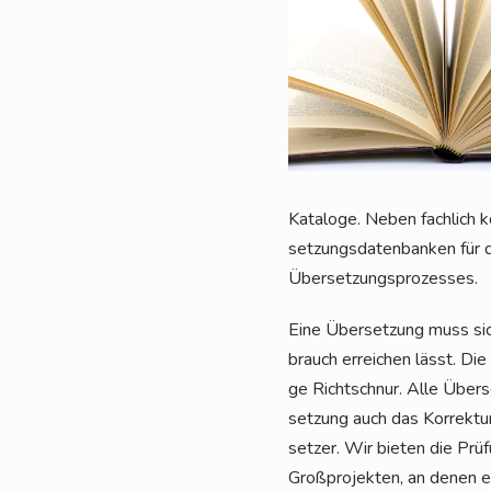
Kata­lo­ge. Neben fach­lich
set­zungs­da­ten­ban­ken für d
Übersetzungsprozesses.
Eine Über­set­zung muss sich
brauch errei­chen lässt. Die
ge Richt­schnur. Alle Über
set­zung auch das Kor­rek­tur
set­zer. Wir bie­ten die Prü
Groß­pro­jek­ten, an denen ei