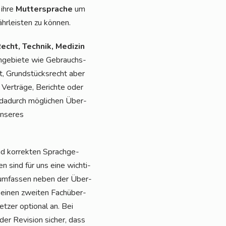
 ihre
Mut­ter­spra­che
um
hr­leis­ten zu können.
echt, Tech­nik, Medi­zin
h­ge­bie­te wie Gebrauchs­
ht, Grund­stücks­recht aber
Ver­trä­ge, Berich­te oder
 dadurch mög­li­chen Über­
unse­res
d kor­rek­ten Sprach­ge­
en sind für uns eine wich­ti­
 umfas­sen neben der Über­
h einen zwei­ten Fach­über­
t­zer optio­nal an. Bei
der Revi­si­on sicher, dass