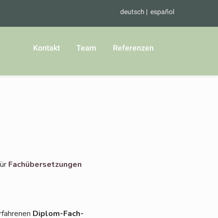
deutsch
español
Kontakt
Team
Referenzen
für
Fach­über­set­zun­gen
rfah­re­nen
Diplom-Fach­