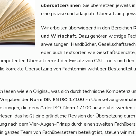
über­set­zer/in­nen
. Sie über­set­zen jeweils in
eine prä­zi­se und adäqua­te Über­set­zung gewä
Wir arbei­ten über­wie­gend in den Berei­chen
R
und Wirt­schaft
. Dazu gehö­ren wich­ti­ge Fac
an­wei­sun­gen, Hand­bü­cher, Gesell­schafts­rec
eben auch Text­sor­ten wie Geschäfts­be­rich­te, 
 kom­pe­ten­ten Über­set­zern ist der Ein­satz von CAT-Tools und den
ie kor­rek­te Über­set­zung von Fach­ter­mi­ni wich­ti­ger Bestand­teil 
 lesen wie ein Ori­gi­nal, was sich durch tech­ni­sche Kom­pe­tenz un
 Vor­ga­ben der
Norm
17100
zu Über­set­zungs­vor­ha­b
DIN
EN
ISO
­set­zun­gen, die gemäß der ISO-Norm 17100 aus­ge­führt wer­den,
­le­sen, das heißt eine gründ­li­che Revi­si­on der Über­set­zung durc
­fung nach dem Vier-Augen-Prin­zip durch einen zwei­ten Fach­über­se
n gan­zes Team von Fach­über­set­zern betei­ligt ist, stel­len wir mit 