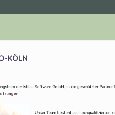
O-KÖLN
ungs­bü­ro der Isblau Soft­ware GmbH, ist ein geschätz­ter Part­ner 
setzungen.
Unser Team besteht aus hoch­qua­li­fi­zier­ten, e