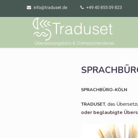
info@traduset.de
+49 40 855 09 823
SPRACHBÜR
SPRACHBÜRO-KÖLN
, das Über­set­z
TRADUSET
oder beglau­big­te Über