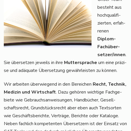
besteht aus
hoch­qua­li­fi­
zier­ten, erfah­
re­nen
Diplom-
Fach­über­
set­zer/in­nen
.
Sie über­set­zen jeweils in ihre
Mut­ter­spra­che
um eine prä­zi­
se und adäqua­te Über­set­zung gewähr­leis­ten zu können.
Wir arbei­ten über­wie­gend in den Berei­chen
Recht, Tech­nik,
Medi­zin und Wirt­schaft
. Dazu gehö­ren wich­ti­ge Fach­ge­
bie­te wie Gebrauchs­an­wei­sun­gen, Hand­bü­cher, Gesell­
schafts­recht, Grund­stücks­recht aber eben auch Text­sor­ten
wie Geschäfts­be­rich­te, Ver­trä­ge, Berich­te oder Kata­lo­ge.
Neben fach­lich kom­pe­ten­ten Über­set­zern ist der Ein­satz von