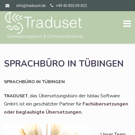
info@traduset.de
+49 40 855 09 823
SPRACHBÜRO
IN
TÜBINGEN
SPRACHBÜRO
IN
TÜBINGEN
, das Über­set­zungs­bü­ro der Isblau Soft­ware
TRADUSET
GmbH, ist ein geschätz­ter Part­ner für
Fach­über­set­zun­gen
oder beglau­big­te Übersetzungen.
Unser Team