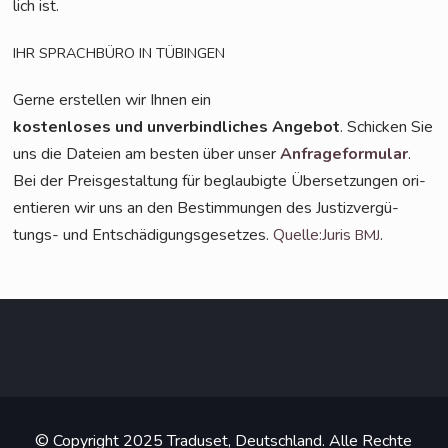
lich ist.
IHR
SPRACHBÜRO
IN
TÜBINGEN
Ger­ne erstel­len wir Ihnen ein
kos­ten­lo­ses und unver­bind­li­ches Ange­bot
. Schi­cken Sie
uns die Datei­en am bes­ten über unser
Anfra­ge­for­mu­lar
.
Bei der Preis­ge­stal­tung für beglau­big­te Über­set­zun­gen ori­
en­tie­ren wir uns an den Bestim­mun­gen des Jus­tiz­ver­gü­
tungs- und Ent­schä­di­gungs­ge­set­zes.
Quelle:Juris
.
BMJ
© Copyright 2025 Traduset, Deutschland. Alle Rechte