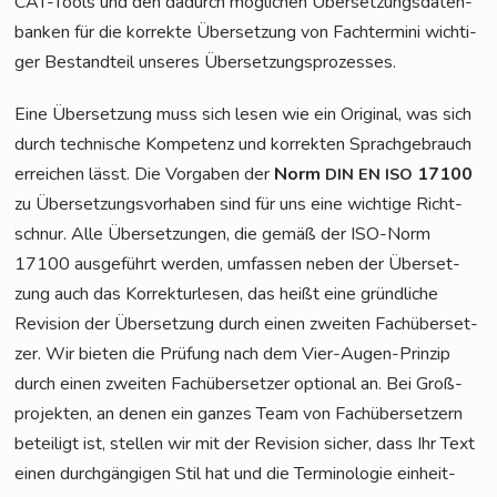
CAT-Tools und den dadurch mög­li­chen Über­set­zungs­da­ten­
ban­ken für die kor­rek­te Über­set­zung von Fach­ter­mi­ni wich­ti­
ger Bestand­teil unse­res Übersetzungsprozesses.
Eine Über­set­zung muss sich lesen wie ein Ori­gi­nal, was sich
durch tech­ni­sche Kom­pe­tenz und kor­rek­ten Sprach­ge­brauch
errei­chen lässt. Die Vor­ga­ben der
Norm
17100
DIN
EN
ISO
zu Über­set­zungs­vor­ha­ben sind für uns eine wich­ti­ge Richt­
schnur. Alle Über­set­zun­gen, die gemäß der ISO-Norm
17100 aus­ge­führt wer­den, umfas­sen neben der Über­set­
zung auch das Kor­rek­tur­le­sen, das heißt eine gründ­li­che
Revi­si­on der Über­set­zung durch einen zwei­ten Fach­über­set­
zer. Wir bie­ten die Prü­fung nach dem Vier-Augen-Prin­zip
durch einen zwei­ten Fach­über­set­zer optio­nal an. Bei Groß­
pro­jek­ten, an denen ein gan­zes Team von Fach­über­set­zern
betei­ligt ist, stel­len wir mit der Revi­si­on sicher, dass Ihr Text
einen durch­gän­gi­gen Stil hat und die Ter­mi­no­lo­gie ein­heit­