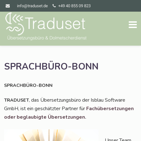
info@traduset.de
+49 40 855 09 823
SPRACHBÜRO-BONN
SPRACHBÜRO-BONN
, das Über­set­zungs­bü­ro der Isblau Soft­ware
TRADUSET
GmbH, ist ein geschätz­ter Part­ner für
Fach­über­set­zun­gen
oder beglau­big­te Übersetzungen.
Unser Team