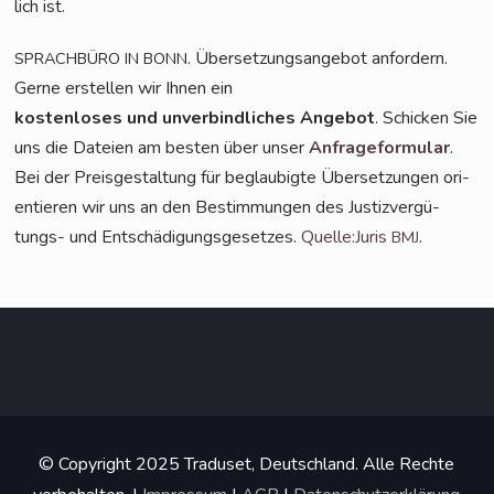
lich ist.
. Über­set­zungs­an­ge­bot anfordern.
SPRACHBÜRO
IN
BONN
Ger­ne erstel­len wir Ihnen ein
kos­ten­lo­ses und unver­bind­li­ches Ange­bot
. Schi­cken Sie
uns die Datei­en am bes­ten über unser
Anfra­ge­for­mu­lar
.
Bei der Preis­ge­stal­tung für beglau­big­te Über­set­zun­gen ori­
en­tie­ren wir uns an den Bestim­mun­gen des Jus­tiz­ver­gü­
tungs- und Ent­schä­di­gungs­ge­set­zes.
Quelle:Juris
.
BMJ
© Copyright 2025 Traduset, Deutschland. Alle Rechte