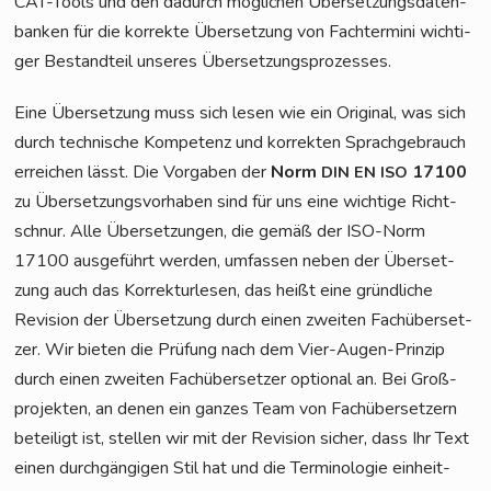
CAT-Tools und den dadurch mög­li­chen Über­set­zungs­da­ten­
ban­ken für die kor­rek­te Über­set­zung von Fach­ter­mi­ni wich­ti­
ger Bestand­teil unse­res Übersetzungsprozesses.
Eine Über­set­zung muss sich lesen wie ein Ori­gi­nal, was sich
durch tech­ni­sche Kom­pe­tenz und kor­rek­ten Sprach­ge­brauch
errei­chen lässt. Die Vor­ga­ben der
Norm
17100
DIN
EN
ISO
zu Über­set­zungs­vor­ha­ben sind für uns eine wich­ti­ge Richt­
schnur. Alle Über­set­zun­gen, die gemäß der ISO-Norm
17100 aus­ge­führt wer­den, umfas­sen neben der Über­set­
zung auch das Kor­rek­tur­le­sen, das heißt eine gründ­li­che
Revi­si­on der Über­set­zung durch einen zwei­ten Fach­über­set­
zer. Wir bie­ten die Prü­fung nach dem Vier-Augen-Prin­zip
durch einen zwei­ten Fach­über­set­zer optio­nal an. Bei Groß­
pro­jek­ten, an denen ein gan­zes Team von Fach­über­set­zern
betei­ligt ist, stel­len wir mit der Revi­si­on sicher, dass Ihr Text
einen durch­gän­gi­gen Stil hat und die Ter­mi­no­lo­gie ein­heit­