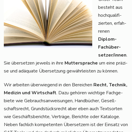
besteht aus
hoch­qua­li­fi­
zier­ten, erfah­
re­nen
Diplom-
Fach­über­
set­zer/in­nen
.
Sie über­set­zen jeweils in ihre
Mut­ter­spra­che
um eine prä­zi­
se und adäqua­te Über­set­zung gewähr­leis­ten zu können.
Wir arbei­ten über­wie­gend in den Berei­chen
Recht, Tech­nik,
Medi­zin und Wirt­schaft
. Dazu gehö­ren wich­ti­ge Fach­ge­
bie­te wie Gebrauchs­an­wei­sun­gen, Hand­bü­cher, Gesell­
schafts­recht, Grund­stücks­recht aber eben auch Text­sor­ten
wie Geschäfts­be­rich­te, Ver­trä­ge, Berich­te oder Kata­lo­ge.
Neben fach­lich kom­pe­ten­ten Über­set­zern ist der Ein­satz von