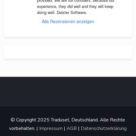
pro­vi­ded. We are full con­fi­dent, because our 
expe­ri­ence, they did well and they will keep 
doing well. Deis­ter Software.
Alle Rezensionen anzeigen
© Copyright 2025 Traduset, Deutschland. Alle Rechte
vorbehalten. |
Impressum
|
AGB
|
Datenschutzerklärung