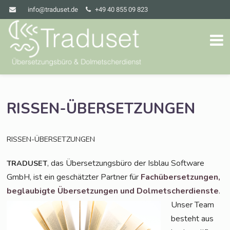
info@traduset.de
+49 40 855 09 823
RISSEN-ÜBERSETZUNGEN
RISSEN-ÜBERSETZUNGEN
, das Über­set­zungs­bü­ro der Isblau Soft­ware
TRADUSET
GmbH, ist ein geschätz­ter Part­ner für
Fach­über­set­zun­gen,
beglau­big­te Über­set­zun­gen und
Dol­met­scher­diens­te
.
Unser Team
besteht aus