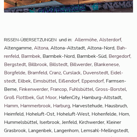
und in:
Aller­mö­he
,
Als­ter­dorf
,
RISSEN-ÜBERSETZUNGEN
Alten­gam­me,
Alto­na
, Alto­na-Alt­stadt, Alto­na-Nord,
Bah­
ren­feld
,
Barm­bek
, Barm­bek-Nord, Barm­bek-Süd,
Ber­ge­dorf
,
Berg­stedt
,
Bill­brook
,
Bill­stedt
,
Bill­wer­der
,
Blan­ke­ne­se
,
Borg­fel­de
,
Bramfeld
,
Cranz
,
Curs­lack
,
Duven­stedt
,
Eidel­
stedt
,
Eil­bek
,
Eims­büt­tel
,
Eißen­dorf
,
Eppen­dorf
, Farm­sen-
Ber­ne,
Fin­ken­wer­der
,
Fran­cop
,
Fuhls­büt­tel
,
Gross-Bors­tel
,
Groß Flott­bek
,
Gut Moor
, Hafen­Ci­ty, Ham­burg-Alt­stadt,
Hamm
,
Ham­mer­brook
,
Har­burg
, Har­ve­ste­hu­de, Haus­bruch,
Heim­feld, Hohe­luft-Ost, Hohe­luft-West, Hohen­fel­de, Horn,
Hum­mels­büt­tel, Iser­brook, Jen­feld, Kirch­wer­der, Klei­ner
Gras­brook, Lan­gen­bek, Lan­gen­horn, Lem­sahl-Mel­ling­s­tedt,