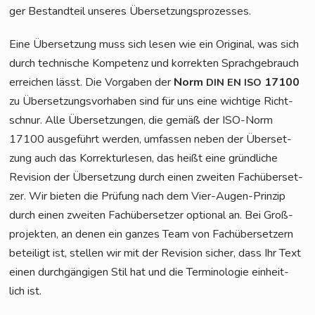
ger Bestand­teil unse­res Übersetzungsprozesses.
Eine Über­set­zung muss sich lesen wie ein Ori­gi­nal, was sich
durch tech­ni­sche Kom­pe­tenz und kor­rek­ten Sprach­ge­brauch
errei­chen lässt. Die Vor­ga­ben der
Norm
17100
DIN
EN
ISO
zu Über­set­zungs­vor­ha­ben sind für uns eine wich­ti­ge Richt­
schnur. Alle Über­set­zun­gen, die gemäß der ISO-Norm
17100 aus­ge­führt wer­den, umfas­sen neben der Über­set­
zung auch das Kor­rek­tur­le­sen, das heißt eine gründ­li­che
Revi­si­on der Über­set­zung durch einen zwei­ten Fach­über­set­
zer. Wir bie­ten die Prü­fung nach dem Vier-Augen-Prin­zip
durch einen zwei­ten Fach­über­set­zer optio­nal an. Bei Groß­
pro­jek­ten, an denen ein gan­zes Team von Fach­über­set­zern
betei­ligt ist, stel­len wir mit der Revi­si­on sicher, dass Ihr Text
einen durch­gän­gi­gen Stil hat und die Ter­mi­no­lo­gie ein­heit­
lich ist.