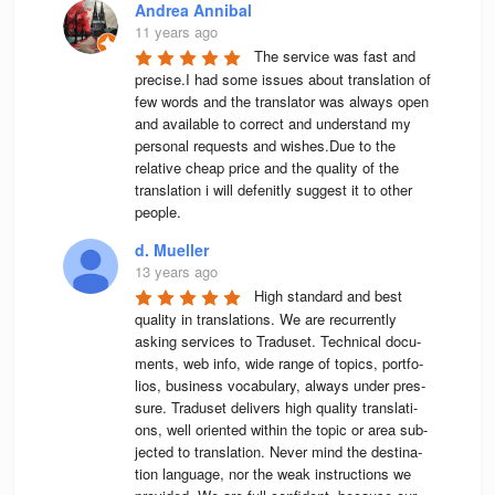
Andrea Annibal
11 years ago
The service was fast and 
precise.I had some issues about translation of 
few words and the translator was always open 
and available to correct and understand my 
personal requests and wishes.Due to the 
relative cheap price and the quality of the 
translation i will defenitly suggest it to other 
people.
d. Mueller
13 years ago
High stan­dard and best 
qua­lity in trans­la­ti­ons. We are recur­rently 
asking ser­vices to Tra­du­set. Tech­ni­cal docu­
ments, web info, wide range of topics, port­fo­
lios, busi­ness voca­bu­lary, always under pres­
sure. Tra­du­set deli­vers high qua­lity trans­la­ti­
ons, well ori­en­ted wit­hin the topic or area sub­
jec­ted to trans­la­tion. Never mind the desti­na­
tion lan­guage, nor the weak instruc­tions we 