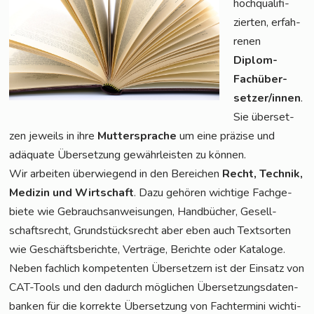
hoch­qua­li­fi­
zier­ten, erfah­
re­nen
Diplom-
Fach­über­
set­zer/in­nen
.
Sie über­set­
zen jeweils in ihre
Mut­ter­spra­che
um eine prä­zi­se und
adäqua­te Über­set­zung gewähr­leis­ten zu können.
Wir arbei­ten über­wie­gend in den Berei­chen
Recht, Tech­nik,
Medi­zin und Wirt­schaft
. Dazu gehö­ren wich­ti­ge Fach­ge­
bie­te wie Gebrauchs­an­wei­sun­gen, Hand­bü­cher, Gesell­
schafts­recht, Grund­stücks­recht aber eben auch Text­sor­ten
wie Geschäfts­be­rich­te, Ver­trä­ge, Berich­te oder Kata­lo­ge.
Neben fach­lich kom­pe­ten­ten Über­set­zern ist der Ein­satz von
CAT-Tools und den dadurch mög­li­chen Über­set­zungs­da­ten­
ban­ken für die kor­rek­te Über­set­zung von Fach­ter­mi­ni wich­ti­