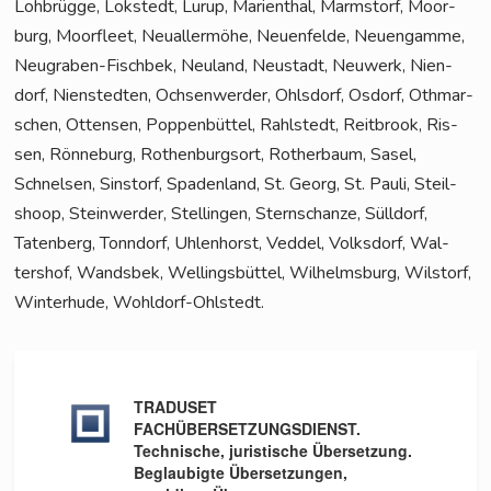
Loh­brüg­ge, Lok­stedt, Lurup, Mari­en­thal, Marmstorf, Moor­
burg, Moor­fleet, Neu­al­ler­mö­he, Neu­en­fel­de, Neu­en­gam­me,
Neu­gra­ben-Fisch­bek, Neu­land, Neu­stadt, Neu­werk, Nien­
dorf, Nien­sted­ten, Och­sen­wer­der, Ohls­dorf, Osdorf, Oth­mar­
schen, Otten­sen, Pop­pen­büt­tel, Rahl­stedt, Reit­brook, Ris­
sen, Rön­ne­burg, Rothen­burg­sort, Rother­baum, Sasel,
Schnel­sen, Sinstorf, Spa­den­land, St. Georg, St. Pau­li, Steil­
shoop, Stein­wer­der, Stel­lin­gen, Stern­schan­ze, Süll­dorf,
Taten­berg, Tonn­dorf, Uhlen­horst, Ved­del, Volks­dorf, Wal­
ters­hof, Wands­bek, Wel­lings­büt­tel, Wil­helms­burg, Wilstorf,
Win­ter­hu­de, Wohldorf-Ohlstedt.
TRADUSET
FACHÜBERSETZUNGSDIENST.
Technische, juristische Übersetzung.
Beglaubigte Übersetzungen,