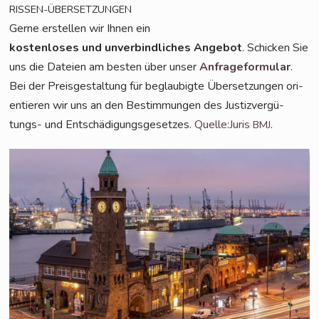
RISSEN-ÜBERSETZUNGEN
Ger­ne erstel­len wir Ihnen ein
kos­ten­lo­ses und unver­bind­li­ches Ange­bot
. Schi­cken Sie
uns die Datei­en am bes­ten über unser
Anfra­ge­for­mu­lar
.
Bei der Preis­ge­stal­tung für beglau­big­te Über­set­zun­gen ori­
en­tie­ren wir uns an den Bestim­mun­gen des Jus­tiz­ver­gü­
tungs- und Ent­schä­di­gungs­ge­set­zes.
Quelle:Juris
.
BMJ