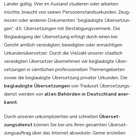
Län­der gül­tig. Wer im Aus­land stu­die­ren oder arbei­ten
möch­te, braucht von sei­nen Per­so­nen­stand­sur­kun­den, Zeug­
nis­sen oder ande­ren Doku­men­ten “beglau­big­te Über­set­zun­
gen”, d.h. Über­set­zun­gen mit Bestä­ti­gungs­ver­merk. Die
Beglau­bi­gung der Über­set­zung erfolgt durch einen bei
Gericht amt­lich ver­ei­dig­ten, beei­dig­ten oder ermäch­ti­gen
Urkun­den­über­set­zer. Durch die Viel­zahl unse­rer staat­lich
ver­ei­dig­ten Über­set­zer über­neh­men wir beglau­big­te Über­
set­zun­gen in sämt­li­chen pro­fes­sio­nel­len The­men­ge­bie­ten
sowie die beglau­big­te Über­set­zung pri­va­ter Urkun­den. Die
beglau­big­te Über­set­zun­gen
von Tra­du­set Über­set­zungs­
dienst wer­den von
allen Behör­den in Deutsch­land aner­
kannt
.
Durch unse­ren unkom­pli­zier­ten und schnel­len
Über­set­
zungs­dienst
kön­nen Sie bei uns Ihren gesam­ten Über­set­
zungs­auf­trag über das Inter­net abwi­ckeln. Ger­ne erstel­len