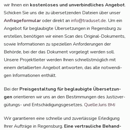
wir Ihnen ein
kos­ten­lo­ses und unver­bind­li­ches Ange­bot
.
Schi­cken Sie uns die zu über­set­zen­den Datei­en über unser
Anfra­ge­for­mu­lar
oder direkt an
info@traduset.de
. Um ein
Ange­bot für beglau­big­te Über­set­zun­gen in Regens­burg zu
erstel­len, benö­ti­gen wir einen Scan des Ori­gi­nal-Doku­ments,
sowie Infor­ma­tio­nen zu spe­zi­el­len Anfor­de­run­gen der
Behör­de, bei der das Doku­ment vor­ge­legt wer­den soll.
Unse­re Pro­jekt­lei­ter wer­den Ihnen schnellst­mög­lich mit
einem detail­lier­ten Ange­bot ant­wor­ten, das alle not­wen­di­
gen Infor­ma­tio­nen enthält.
Bei der
Preis­ge­stal­tung für beglau­big­te Über­set­zun­
gen
ori­en­tie­ren wir uns an den Bestim­mun­gen des Jus­tiz­ver­
gü­tungs- und Ent­schä­di­gungs­ge­set­zes.
Quelle:Juris
BMJ
Wir garan­tie­ren eine schnel­le und zuver­läs­si­ge Erle­di­gung
Ihrer Auf­trä­ge in Regens­burg.
Eine ver­trau­li­che Behand­