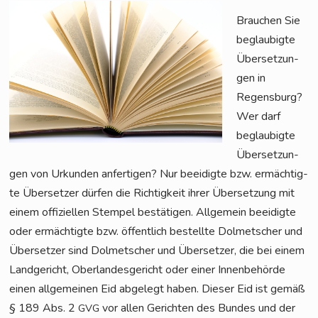
Brau­chen Sie
beglau­big­te
Über­set­zun­
gen in
Regens­burg?
Wer darf
beglau­big­te
Über­set­zun­
gen von Urkun­den anfer­ti­gen? Nur beei­dig­te bzw. ermäch­tig­
te Über­set­zer dür­fen die Rich­tig­keit ihrer Über­set­zung mit
einem offi­zi­el­len Stem­pel bestä­ti­gen. All­ge­mein beei­dig­te
oder ermäch­tig­te bzw. öffent­lich bestell­te Dol­met­scher und
Über­set­zer sind Dol­met­scher und Über­set­zer, die bei einem
Land­ge­richt, Ober­lan­des­ge­richt oder einer Innen­be­hör­de
einen all­ge­mei­nen Eid abge­legt haben. Die­ser Eid ist gemäß
§ 189 Abs. 2
vor allen Gerich­ten des Bun­des und der
GVG