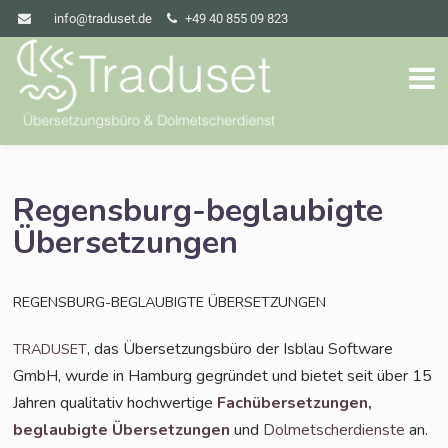
info@traduset.de
+49 40 855 09 823
Regensburg-beglaubigte
Übersetzungen
REGENSBURG-BEGLAUBIGTE
ÜBERSETZUNGEN
, das Über­set­zungs­bü­ro der Isblau Soft­ware
TRADUSET
GmbH, wur­de in Ham­burg gegrün­det und bie­tet seit über 15
Jah­ren qua­li­ta­tiv hoch­wer­ti­ge
Fach­über­set­zun­gen,
beglau­big­te Über­set­zun­gen
und
Dol­met­scher­diens­te
an.