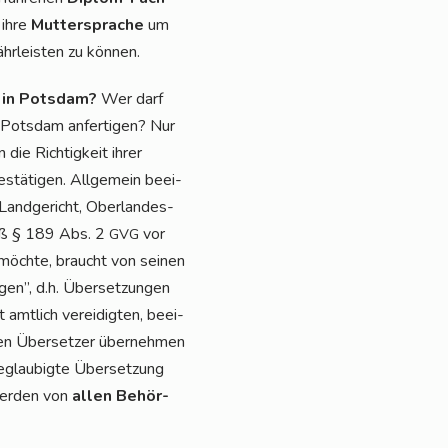
 ihre
Mut­ter­spra­che
um
hr­leis­ten zu können.
n in Pots­dam?
Wer darf
 Pots­dam anfer­ti­gen? Nur
 die Rich­tig­keit ihrer
stä­ti­gen. All­ge­mein beei­
Land­ge­richt, Ober­lan­des­
emäß § 189 Abs. 2
vor
GVG
 möch­te, braucht von sei­nen
gen”, d.h. Über­set­zun­gen
mt­lich ver­ei­dig­ten, beei­
­ten Über­set­zer über­neh­men
beglau­big­te Über­set­zung
wer­den von
allen Behör­