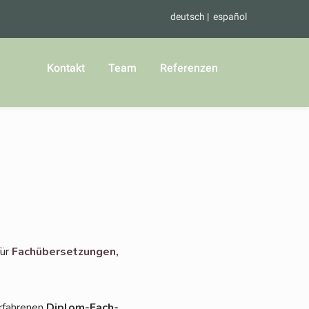
deutsch
español
Kontakt
Team
Referenzen
für
Fach­über­set­zun­gen,
rfah­re­nen
Diplom-Fach­