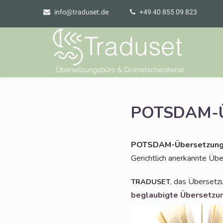
info@traduset.de
+49 40 855 09 823
POTSDAM-Üb
POTS­DAM-Über­set­zung
Gericht­lich aner­kann­te Ü
, das Über­set­z
TRADUSET
beglau­big­te Über­set­zu