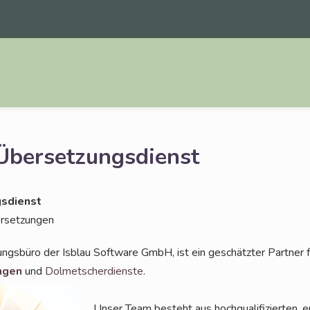
ersetzungsdienst
s­dienst
bersetzungen
ungs­bü­ro der Isblau Soft­ware GmbH, ist ein geschätz­ter Part­ner 
n­gen
und
Dol­met­scher­diens­te
.
Unser Team besteht aus hoch­qua­li­fi­zier­ten, e