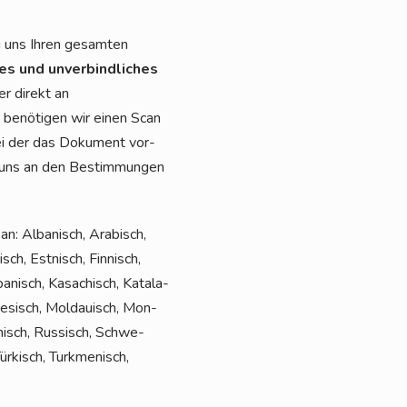
i uns Ihren gesam­ten
ses und unver­bind­li­ches
r direkt an
, benö­ti­gen wir einen Scan
 bei der das Doku­ment vor­
wir uns an den Bestim­mun­gen
n: Alba­nisch, Ara­bisch,
sch, Est­nisch, Fin­nisch,
apa­nisch, Kasa­chisch, Kata­la­
l­te­sisch, Mol­dauisch, Mon­
ä­nisch, Rus­sisch, Schwe­
r­kisch, Turk­me­ni­sch,