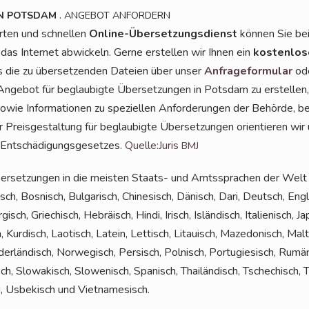
.
N
POTSDAM
ANGEBOT
ANFORDERN
r­ten und schnel­len
Online-Über­set­zungs­dienst
kön­nen Sie be
 das Inter­net abwi­ckeln. Ger­ne erstel­len wir Ihnen ein
kos­ten­lo­
ns die zu über­set­zen­den Datei­en über unser
Anfra­ge­for­mu­lar
ode
nge­bot für beglau­big­te Über­set­zun­gen in Pots­dam zu erstel­len
owie Infor­ma­tio­nen zu spe­zi­el­len Anfor­de­run­gen der Behör­de,
 Preis­ge­stal­tung für beglau­big­te Über­set­zun­gen ori­en­tie­ren 
 Ent­schä­di­gungs­ge­set­zes.
Quelle:Juris
BMJ
er­set­zun­gen in die meis­ten Staats- und Amts­spra­chen der Welt a
ch, Bos­nisch, Bul­ga­risch, Chi­ne­sisch, Dänisch, Dari, Deutsch, Eng­li
gisch, Grie­chisch, Hebrä­isch, Hin­di, Irisch, Islän­disch, Ita­lie­nisch, J
, Kur­disch, Lao­tisch, Latein, Let­tisch, Litau­isch, Maze­do­nisch, Ma
­der­län­disch, Nor­we­gisch, Per­sisch, Pol­nisch, Por­tu­gie­sisch, Rum
sch, Slo­wa­kisch, Slo­we­nisch, Spa­nisch, Thai­län­disch, Tsche­chisch, Tü
du, Usbe­kisch und Vietnamesisch.