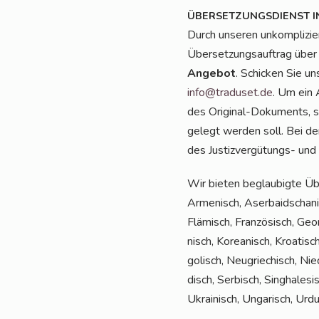
ÜBERSETZUNGSDIENST
I
Durch unse­ren unkom­pli­zie
Über­set­zungs­auf­trag über
Ange­bot
. Schi­cken Sie u
info@traduset.de
. Um ein A
des Ori­gi­nal-Doku­ments, s
ge­legt wer­den soll. Bei der
des Jus­tiz­ver­gü­tungs- und
Wir bie­ten beglau­big­te Üb
Arme­nisch, Aser­bai­dscha­nis
Flä­misch, Fran­zö­sisch, Geor­
nisch, Korea­nisch, Kroa­tisch
go­lisch, Neu­grie­chisch, Nie
disch, Ser­bisch, Sin­gha­le­si
Ukrai­nisch, Unga­risch, Ur