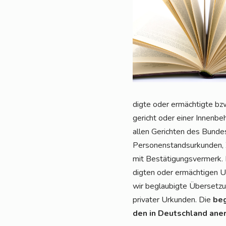
dig­te oder ermäch­tig­te bzw
ge­richt oder einer Innen­be
allen Gerich­ten des Bun­des
Per­so­nen­stand­sur­kun­den
mit Bestä­ti­gungs­ver­merk. 
dig­ten oder ermäch­ti­gen Ur
wir beglau­big­te Über­set­zu
pri­va­ter Urkun­den. Die
beg
den in Deutsch­land aner