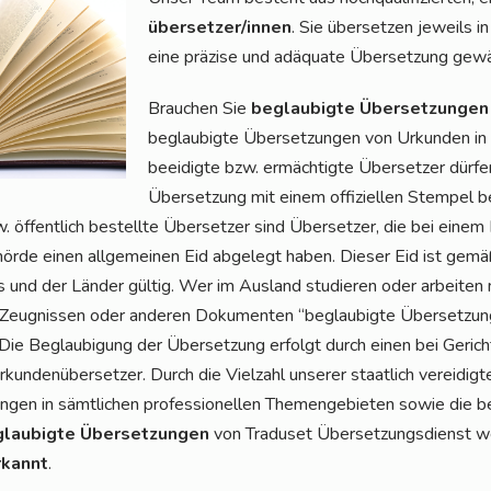
über­set­zer/in­nen
. Sie über­set­zen jeweils in
eine prä­zi­se und adäqua­te Über­set­zung gewä
Brau­chen Sie
beglau­big­te Über­set­zun­ge
beglau­big­te Über­set­zun­gen von Urkun­den in
beei­dig­te bzw. ermäch­tig­te Über­set­zer dür­fen
Über­set­zung mit einem offi­zi­el­len Stem­pel be
. öffent­lich bestell­te Über­set­zer sind Über­set­zer, die bei einem 
­hör­de einen all­ge­mei­nen Eid abge­legt haben. Die­ser Eid ist g
 und der Län­der gül­tig. Wer im Aus­land stu­die­ren oder arbei­ten
, Zeug­nis­sen oder ande­ren Doku­men­ten “beglau­big­te Über­set­zun­
Die Beglau­bi­gung der Über­set­zung erfolgt durch einen bei Gericht a
kun­den­über­set­zer. Durch die Viel­zahl unse­rer staat­lich ver­ei­dig
n­gen in sämt­li­chen pro­fes­sio­nel­len The­men­ge­bie­ten sowie die 
lau­big­te Über­set­zun­gen
von Tra­du­set Über­set­zungs­dienst 
­kannt
.