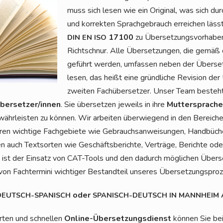
muss sich lesen wie ein Ori­gi­nal, was sich dur
und kor­rek­ten Sprach­ge­brauch errei­chen läss
17100
zu Über­set­zungs­vor­ha­ben
DIN
EN
ISO
Richt­schnur. Alle Über­set­zun­gen, die ge
ge­führt wer­den, umfas­sen neben der Über­set
le­sen, das heißt eine gründ­li­che Revi­si­on de
zwei­ten Fach­über­set­zer. Unser Team besteht au
er­set­zer/in­nen
. Sie über­set­zen jeweils in ihre
Mut­ter­spra­che
hr­leis­ten zu kön­nen. Wir arbei­ten über­wie­gend in den Berei­che
en wich­ti­ge Fach­ge­bie­te wie Gebrauchs­an­wei­sun­gen, Hand­bü­che
 auch Text­sor­ten wie Geschäfts­be­rich­te, Ver­trä­ge, Berich­te ode
 ist der Ein­satz von CAT-Tools und den dadurch mög­li­chen Über­set
 von Fach­ter­mi­ni wich­ti­ger Bestand­teil unse­res Übersetzungspro
oder
DEUTSCH-SPANISCH
SPANISCH-DEUTSCH
IN
MANNHEIM
r­ten und schnel­len
Online-Über­set­zungs­dienst
kön­nen Sie be