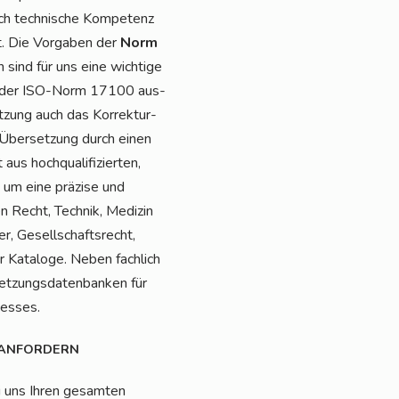
ch tech­ni­sche Kom­pe­tenz
t. Die Vor­ga­ben der
Norm
 sind für uns eine wich­ti­ge
mäß der ISO-Norm 17100 aus­
­zung auch das Kor­rek­tur­
r Über­set­zung durch einen
s hoch­qua­li­fi­zier­ten,
um eine prä­zi­se und
n Recht, Tech­nik, Medi­zin
r, Gesell­schafts­recht,
r Kata­lo­ge. Neben fach­lich
­zungs­da­ten­ban­ken für
zesses.
ANFORDERN
i uns Ihren gesam­ten