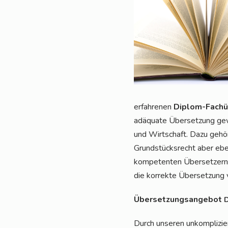
erfah­re­nen
Diplom-Fach­üb
adäqua­te Über­set­zung gewä
und Wirt­schaft. Dazu gehö­r
Grund­stücks­recht aber eben
kom­pe­ten­ten Über­set­zern
die kor­rek­te Über­set­zung
Über­set­zungs­an­ge­bot
Durch unse­ren unkom­pli­zie