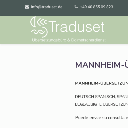
info@traduset.de
+49 40 855 09 823
MANNHEIM-
MANNHEIM-ÜBERSETZU
,
DEUTSCH
SPANISCH
SPAN
BEGLAUBIGTE
ÜBERSETZU
Pue­de envi­ar su con­sul­ta e