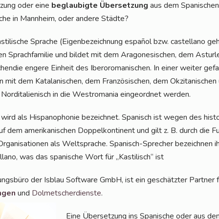
t­zung oder eine
beglau­big­te Über­set­zung
aus dem Spa­ni­schen
sche in Mann­heim, oder ande­re Städte?
­ti­li­sche Spra­che (Eigen­be­zeich­nung espa­ñol bzw. cas­tel­lano g
n Sprach­fa­mi­lie und bil­det mit dem Ara­go­ne­si­schen, dem Ast­ur­le
hen­die enge­re Ein­heit des Ibe­ro­ro­ma­ni­schen. In einer wei­ter g
mit dem Kata­la­ni­schen, dem Fran­zö­si­schen, dem Okzita­ni­schen u
ord­ita­lie­nisch in die West­ro­ma­nia ein­ge­ord­net werden.
ird als His­pano­pho­nie bezeich­net. Spa­nisch ist wegen des his­to­r
auf dem ame­ri­ka­ni­schen Dop­pel­kon­ti­nent und gilt z. B. durch die F
ler Orga­ni­sa­tio­nen als Welt­spra­che. Spa­nisch-Spre­cher bezeich­nen 
­lano, was das spa­ni­sche Wort für „Kas­ti­lisch“ ist
ungs­bü­ro der Isblau Soft­ware GmbH, ist ein geschätz­ter Part­ner 
n­gen
und
Dol­met­scher­diens­te
.
Eine Über­set­zung ins Spa­ni­sche oder aus de