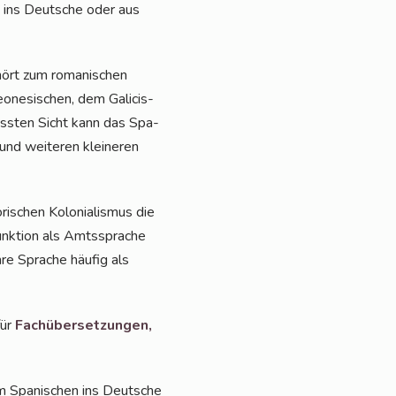
 ins Deut­sche oder aus
ehört zum roma­ni­schen
o­ne­si­schen, dem Gali­cis­
efass­ten Sicht kann das Spa­
nd wei­te­ren klei­ne­ren
i­schen Kolo­nia­lis­mus die
unk­ti­on als Amts­spra­che
ihre Spra­che häu­fig als
für
Fach­über­set­zun­gen,
m Spa­ni­schen ins Deut­sche