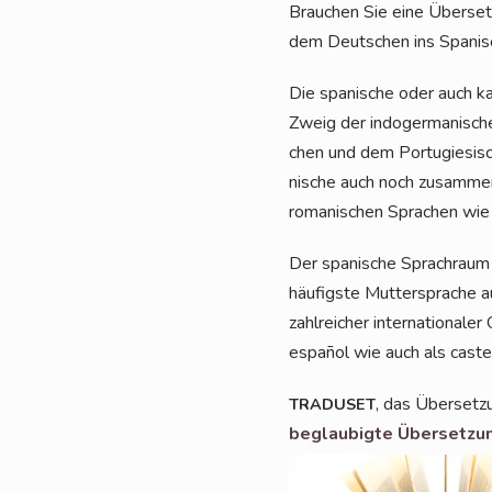
Brau­chen Sie eine Über­se
dem Deut­schen ins Spa­ni­
Die spa­ni­sche oder auch kas
Zweig der indo­ger­ma­ni­sche
chen und dem Por­tu­gie­si­sc
ni­sche auch noch zusam­men 
roma­ni­schen Spra­chen wie N
Der spa­ni­sche Sprach­raum w
häu­figs­te Mut­ter­spra­che 
zahl­rei­cher inter­na­tio­na­
espa­ñol wie auch als cas­tel
, das Über­set­z
TRADUSET
beglau­big­te Über­set­zu