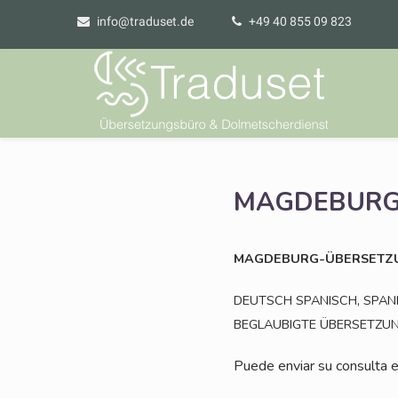
info@traduset.de
+49 40 855 09 823
MAGDEBURG
MAGDEBURG-ÜBERSETZ
,
DEUTSCH
SPANISCH
SPAN
BEGLAUBIGTE
ÜBERSETZU
Pue­de envi­ar su con­sul­ta e