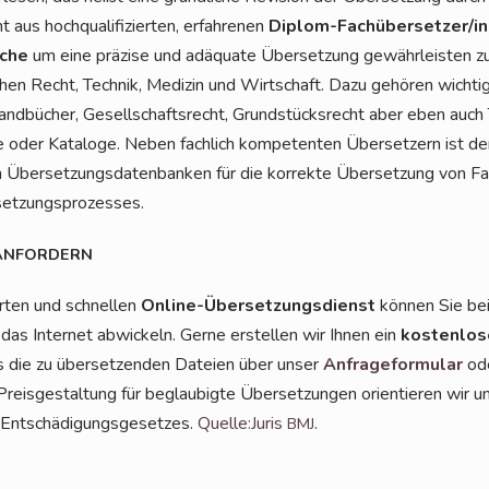
us hoch­qua­li­fi­zier­ten, erfah­re­nen
Diplom-Fach­über­set­zer/in
­che
um eine prä­zi­se und adäqua­te Über­set­zung gewähr­leis­ten zu
hen Recht, Tech­nik, Medi­zin und Wirt­schaft. Dazu gehö­ren wich­ti­
and­bü­cher, Gesell­schafts­recht, Grund­stücks­recht aber eben auch
h­te oder Kata­lo­ge. Neben fach­lich kom­pe­ten­ten Über­set­zern ist 
ber­set­zungs­da­ten­ban­ken für die kor­rek­te Über­set­zung von Fach­
rsetzungsprozesses.
ANFORDERN
r­ten und schnel­len
Online-Über­set­zungs­dienst
kön­nen Sie be
 das Inter­net abwi­ckeln. Ger­ne erstel­len wir Ihnen ein
kos­ten­lo­
ns die zu über­set­zen­den Datei­en über unser
Anfra­ge­for­mu­lar
ode
Preis­ge­stal­tung für beglau­big­te Über­set­zun­gen ori­en­tie­ren wi
 Ent­schä­di­gungs­ge­set­zes.
Quelle:Juris
.
BMJ