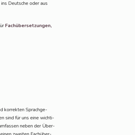
 ins Deut­sche oder aus
für
Fach­über­set­zun­gen,
d kor­rek­ten Sprach­ge­
en sind für uns eine wich­ti­
 umfas­sen neben der Über­
h einen zwei­ten Fach­über­