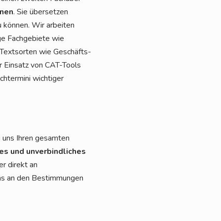
­nen
. Sie über­set­zen
 kön­nen. Wir arbei­ten
ge Fach­ge­bie­te wie
 Text­sor­ten wie Geschäfts­
der Ein­satz von CAT-Tools
ter­mi­ni wich­ti­ger
i uns Ihren gesam­ten
ses und unver­bind­li­ches
r direkt an
r uns an den Bestim­mun­gen