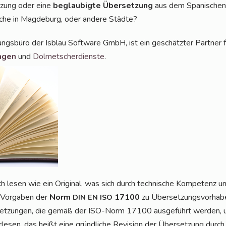
t­zung oder eine
beglau­big­te Über­set­zung
aus dem Spa­ni­schen
sche in Mag­de­burg, oder ande­re Städte?
ungs­bü­ro der Isblau Soft­ware GmbH, ist ein geschätz­ter Part­ner 
n­gen
und
Dol­met­scher­diens­te
.
 lesen wie ein Ori­gi­nal, was sich durch tech­ni­sche Kom­pe­tenz un
 Vor­ga­ben der
Norm
17100
zu Über­set­zungs­vor­ha­b
DIN
EN
ISO
­set­zun­gen, die gemäß der ISO-Norm 17100 aus­ge­führt wer­den,
­le­sen, das heißt eine gründ­li­che Revi­si­on der Über­set­zung durc