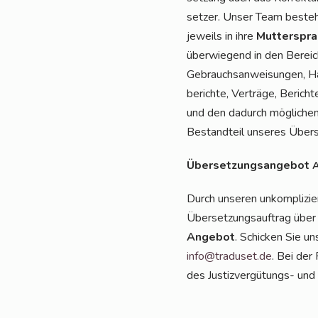
set­zer. Unser Team besteht a
jeweils in ihre
Mut­ter­spra
über­wie­gend in den Berei­c
Gebrauchs­an­wei­sun­gen, H
be­rich­te, Ver­trä­ge, Beric
und den dadurch mög­li­chen Ü
Bestand­teil unse­res Übe
Über­set­zungs­an­ge­bot
Durch unse­ren unkom­pli­zie
Über­set­zungs­auf­trag über
Ange­bot
. Schi­cken Sie u
info@traduset.de
. Bei der 
des Jus­tiz­ver­gü­tungs- und