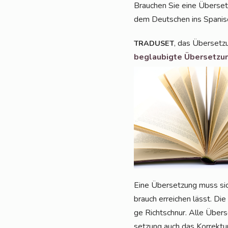
Brau­chen Sie eine Über­se
dem Deut­schen ins Spa­ni­
, das Über­set­z
TRADUSET
beglau­big­te Über­set­zu
Eine Über­set­zung muss sich
brauch errei­chen lässt. Die
ge Richt­schnur. Alle Über
set­zung auch das Kor­rek­tur