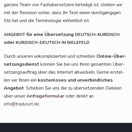
gan­zes Team von Fach­über­set­zern betei­ligt ist, stel­len wir
mit der Revi­si­on sicher, dass Ihr Text einen durch­gän­gi­gen
Stil hat und die Ter­mi­no­lo­gie ein­heit­lich ist.
für eine Über­set­zung
ANGEBOT
DEUTSCH-KURDISCH
oder
KURDISCH-DEUTSCH
IN
BIELEFELD
Durch unse­ren unkom­pli­zier­ten und schnel­len
Online-Über­
set­zungs­dienst
kön­nen Sie bei uns Ihren gesam­ten Über­
set­zungs­auf­trag über das Inter­net abwi­ckeln. Ger­ne erstel­
len wir Ihnen ein
kos­ten­lo­ses und unver­bind­li­ches
Ange­bot
. Schi­cken Sie uns die zu über­set­zen­den Datei­en
über unser
Anfra­ge­for­mu­lar
oder direkt an
info@traduset.de
.