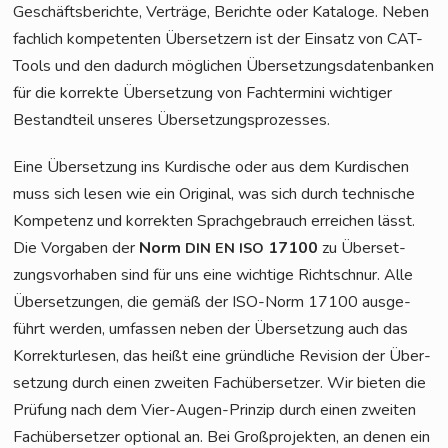
Geschäfts­be­rich­te, Ver­trä­ge, Berich­te oder Kata­lo­ge. Neben
fach­lich kom­pe­ten­ten Über­set­zern ist der Ein­satz von CAT-
Tools und den dadurch mög­li­chen Über­set­zungs­da­ten­ban­ken
für die kor­rek­te Über­set­zung von Fach­ter­mi­ni wich­ti­ger
Bestand­teil unse­res Übersetzungsprozesses.
Eine Über­set­zung ins Kur­di­sche oder aus dem Kur­di­schen
muss sich lesen wie ein Ori­gi­nal, was sich durch tech­ni­sche
Kom­pe­tenz und kor­rek­ten Sprach­ge­brauch errei­chen lässt.
Die Vor­ga­ben der
Norm
17100
zu Über­set­
DIN
EN
ISO
zungs­vor­ha­ben sind für uns eine wich­ti­ge Richt­schnur. Alle
Über­set­zun­gen, die gemäß der ISO-Norm 17100 aus­ge­
führt wer­den, umfas­sen neben der Über­set­zung auch das
Kor­rek­tur­le­sen, das heißt eine gründ­li­che Revi­si­on der Über­
set­zung durch einen zwei­ten Fach­über­set­zer. Wir bie­ten die
Prü­fung nach dem Vier-Augen-Prin­zip durch einen zwei­ten
Fach­über­set­zer optio­nal an. Bei Groß­pro­jek­ten, an denen ein