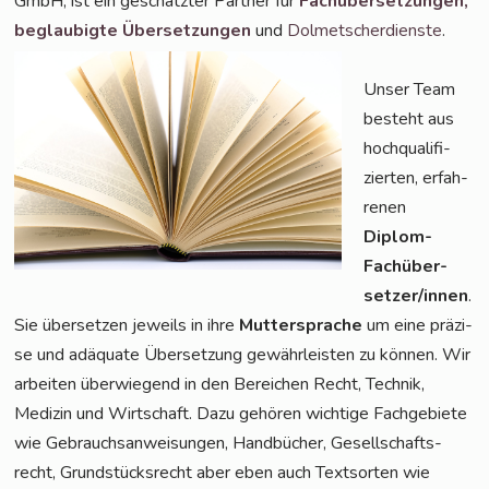
GmbH, ist ein geschätz­ter Part­ner für
Fach­über­set­zun­gen,
beglau­big­te Über­set­zun­gen
und
Dol­met­scher­diens­te
.
Unser Team
besteht aus
hoch­qua­li­fi­
zier­ten, erfah­
re­nen
Diplom-
Fach­über­
set­zer/in­nen
.
Sie über­set­zen jeweils in ihre
Mut­ter­spra­che
um eine prä­zi­
se und adäqua­te Über­set­zung gewähr­leis­ten zu kön­nen. Wir
arbei­ten über­wie­gend in den Berei­chen Recht, Tech­nik,
Medi­zin und Wirt­schaft. Dazu gehö­ren wich­ti­ge Fach­ge­bie­te
wie Gebrauchs­an­wei­sun­gen, Hand­bü­cher, Gesell­schafts­
recht, Grund­stücks­recht aber eben auch Text­sor­ten wie