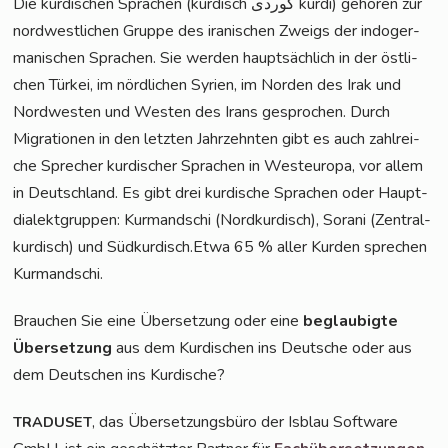
Die kur­di­schen Spra­chen (kur­disch کوردی kur­dî) gehö­ren zur
nord­west­li­chen Grup­pe des ira­ni­schen Zweigs der indo­ger­
ma­ni­schen Spra­chen. Sie wer­den haupt­säch­lich in der öst­li­
chen Tür­kei, im nörd­li­chen Syri­en, im Nor­den des Irak und
Nord­wes­ten und Wes­ten des Irans gespro­chen. Durch
Migra­tio­nen in den letz­ten Jahr­zehn­ten gibt es auch zahl­rei­
che Spre­cher kur­di­scher Spra­chen in West­eu­ro­pa, vor allem
in Deutsch­land. Es gibt drei kur­di­sche Spra­chen oder Haupt­
dia­lekt­grup­pen: Kur­mandschi (Nord­kur­disch), Sora­ni (Zen­tral­
kur­disch) und Südkurdisch.Etwa 65 % aller Kur­den spre­chen
Kurmandschi.
Brau­chen Sie eine Über­set­zung oder eine
beglau­big­te
Über­set­zung
aus dem Kur­di­schen ins Deut­sche oder aus
dem Deut­schen ins Kurdische?
, das Über­set­zungs­bü­ro der Isblau Soft­ware
TRADUSET