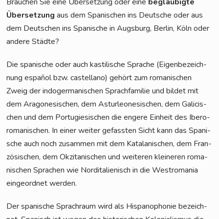
Brau­chen Sie eine Über­set­zung oder eine
beglau­big­te
Über­set­zung
aus dem Spa­ni­schen ins Deut­sche oder aus
dem Deut­schen ins Spa­ni­sche in Augs­burg, Ber­lin, Köln oder
ande­re Städte?
Die spa­ni­sche oder auch kas­ti­li­sche Spra­che (Eigen­be­zeich­
nung espa­ñol bzw. cas­tel­lano) gehört zum roma­ni­schen
Zweig der indo­ger­ma­ni­schen Sprach­fa­mi­lie und bil­det mit
dem Ara­go­ne­si­schen, dem Ast­ur­leo­ne­si­schen, dem Gali­cis­
chen und dem Por­tu­gie­si­schen die enge­re Ein­heit des Ibe­ro­
ro­ma­ni­schen. In einer wei­ter gefass­ten Sicht kann das Spa­ni­
sche auch noch zusam­men mit dem Kata­la­ni­schen, dem Fran­
zö­si­schen, dem Okzita­ni­schen und wei­te­ren klei­ne­ren roma­
ni­schen Spra­chen wie Nord­ita­lie­nisch in die West­ro­ma­nia
ein­ge­ord­net werden.
Der spa­ni­sche Sprach­raum wird als His­pano­pho­nie bezeich­