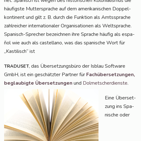
net. Spa­nisch ist wegen des his­to­ri­schen Kolo­nia­lis­mus die
häu­figs­te Mut­ter­spra­che auf dem ame­ri­ka­ni­schen Dop­pel­
kon­ti­nent und gilt z. B. durch die Funk­ti­on als Amts­spra­che
zahl­rei­cher inter­na­tio­na­ler Orga­ni­sa­tio­nen als Welt­spra­che.
Spa­nisch-Spre­cher bezeich­nen ihre Spra­che häu­fig als espa­
ñol wie auch als cas­tel­lano, was das spa­ni­sche Wort für
„Kas­ti­lisch“ ist
, das Über­set­zungs­bü­ro der Isblau Soft­ware
TRADUSET
GmbH, ist ein geschätz­ter Part­ner für
Fach­über­set­zun­gen,
beglau­big­te Über­set­zun­gen
und
Dol­met­scher­diens­te
.
Eine Über­set­
zung ins Spa­
ni­sche oder