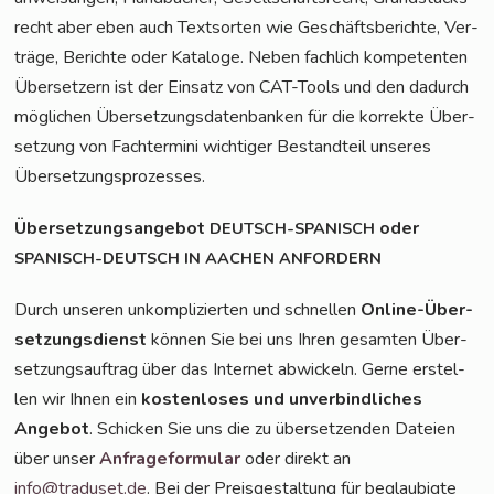
recht aber eben auch Text­sor­ten wie Geschäfts­be­rich­te, Ver­
trä­ge, Berich­te oder Kata­lo­ge. Neben fach­lich kom­pe­ten­ten
Über­set­zern ist der Ein­satz von CAT-Tools und den dadurch
mög­li­chen Über­set­zungs­da­ten­ban­ken für die kor­rek­te Über­
set­zung von Fach­ter­mi­ni wich­ti­ger Bestand­teil unse­res
Übersetzungsprozesses.
Über­set­zungs­an­ge­bot
oder
DEUTSCH-SPANISCH
SPANISCH-DEUTSCH
IN
AACHEN
ANFORDERN
Durch unse­ren unkom­pli­zier­ten und schnel­len
Online-Über­
set­zungs­dienst
kön­nen Sie bei uns Ihren gesam­ten Über­
set­zungs­auf­trag über das Inter­net abwi­ckeln. Ger­ne erstel­
len wir Ihnen ein
kos­ten­lo­ses und unver­bind­li­ches
Ange­bot
. Schi­cken Sie uns die zu über­set­zen­den Datei­en
über unser
Anfra­ge­for­mu­lar
oder direkt an
info@traduset.de
. Bei der Preis­ge­stal­tung für beglau­big­te