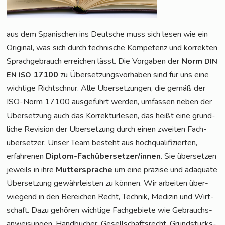
aus dem Spa­ni­schen ins Deut­sche muss sich lesen wie ein
Ori­gi­nal, was sich durch tech­ni­sche Kom­pe­tenz und kor­rek­ten
Sprach­ge­brauch errei­chen lässt. Die Vor­ga­ben der
Norm
DIN
17100
zu Über­set­zungs­vor­ha­ben sind für uns eine
EN
ISO
wich­ti­ge Richt­schnur. Alle Über­set­zun­gen, die gemäß der
ISO-Norm 17100 aus­ge­führt wer­den, umfas­sen neben der
Über­set­zung auch das Kor­rek­tur­le­sen, das heißt eine gründ­
li­che Revi­si­on der Über­set­zung durch einen zwei­ten Fach­
über­set­zer. Unser Team besteht aus hoch­qua­li­fi­zier­ten,
erfah­re­nen
Diplom-Fach­über­set­zer/in­nen
. Sie über­set­zen
jeweils in ihre
Mut­ter­spra­che
um eine prä­zi­se und adäqua­te
Über­set­zung gewähr­leis­ten zu kön­nen. Wir arbei­ten über­
wie­gend in den Berei­chen Recht, Tech­nik, Medi­zin und Wirt­
schaft. Dazu gehö­ren wich­ti­ge Fach­ge­bie­te wie Gebrauchs­
an­wei­sun­gen, Hand­bü­cher, Gesell­schafts­recht, Grund­stücks­