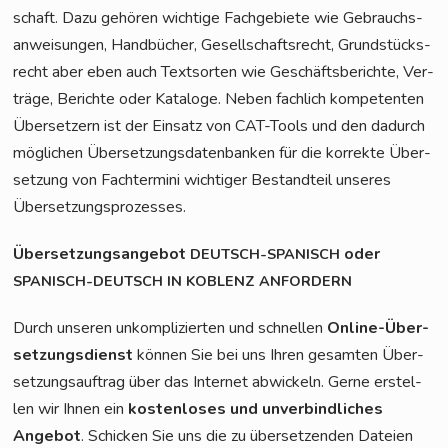
schaft. Dazu gehö­ren wich­ti­ge Fach­ge­bie­te wie Gebrauchs­
an­wei­sun­gen, Hand­bü­cher, Gesell­schafts­recht, Grund­stücks­
recht aber eben auch Text­sor­ten wie Geschäfts­be­rich­te, Ver­
trä­ge, Berich­te oder Kata­lo­ge. Neben fach­lich kom­pe­ten­ten
Über­set­zern ist der Ein­satz von CAT-Tools und den dadurch
mög­li­chen Über­set­zungs­da­ten­ban­ken für die kor­rek­te Über­
set­zung von Fach­ter­mi­ni wich­ti­ger Bestand­teil unse­res
Übersetzungsprozesses.
Über­set­zungs­an­ge­bot
oder
DEUTSCH-SPANISCH
SPANISCH-DEUTSCH
IN
KOBLENZ
ANFORDERN
Durch unse­ren unkom­pli­zier­ten und schnel­len
Online-Über­
set­zungs­dienst
kön­nen Sie bei uns Ihren gesam­ten Über­
set­zungs­auf­trag über das Inter­net abwi­ckeln. Ger­ne erstel­
len wir Ihnen ein
kos­ten­lo­ses und unver­bind­li­ches
Ange­bot
. Schi­cken Sie uns die zu über­set­zen­den Datei­en