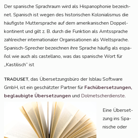
Der spa­ni­sche Sprach­raum wird als His­pano­pho­nie bezeich­
net. Spa­nisch ist wegen des his­to­ri­schen Kolo­nia­lis­mus die
häu­figs­te Mut­ter­spra­che auf dem ame­ri­ka­ni­schen Dop­pel­
kon­ti­nent und gilt z. B. durch die Funk­ti­on als Amts­spra­che
zahl­rei­cher inter­na­tio­na­ler Orga­ni­sa­tio­nen als Welt­spra­che.
Spa­nisch-Spre­cher bezeich­nen ihre Spra­che häu­fig als espa­
ñol wie auch als cas­tel­lano, was das spa­ni­sche Wort für
„Kas­ti­lisch“ ist
, das Über­set­zungs­bü­ro der Isblau Soft­ware
TRADUSET
GmbH, ist ein geschätz­ter Part­ner für
Fach­über­set­zun­gen,
beglau­big­te Über­set­zun­gen
und
Dol­met­scher­diens­te
.
Eine Über­set­
zung ins Spa­
ni­sche oder