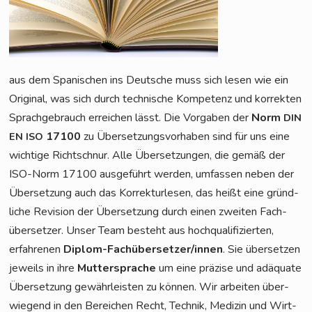
aus dem Spa­ni­schen ins Deut­sche muss sich lesen wie ein
Ori­gi­nal, was sich durch tech­ni­sche Kom­pe­tenz und kor­rek­ten
Sprach­ge­brauch errei­chen lässt. Die Vor­ga­ben der
Norm
DIN
17100
zu Über­set­zungs­vor­ha­ben sind für uns eine
EN
ISO
wich­ti­ge Richt­schnur. Alle Über­set­zun­gen, die gemäß der
ISO-Norm 17100 aus­ge­führt wer­den, umfas­sen neben der
Über­set­zung auch das Kor­rek­tur­le­sen, das heißt eine gründ­
li­che Revi­si­on der Über­set­zung durch einen zwei­ten Fach­
über­set­zer. Unser Team besteht aus hoch­qua­li­fi­zier­ten,
erfah­re­nen
Diplom-Fach­über­set­zer/in­nen
. Sie über­set­zen
jeweils in ihre
Mut­ter­spra­che
um eine prä­zi­se und adäqua­te
Über­set­zung gewähr­leis­ten zu kön­nen. Wir arbei­ten über­
wie­gend in den Berei­chen Recht, Tech­nik, Medi­zin und Wirt­