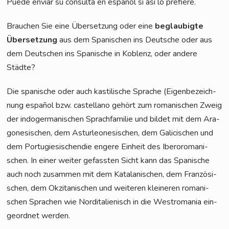
Pue­de envi­ar su con­sul­ta en espa­ñol si así lo prefiere.
Brau­chen Sie eine Über­set­zung oder eine
beglau­big­te
Über­set­zung
aus dem Spa­ni­schen ins Deut­sche oder aus
dem Deut­schen ins Spa­ni­sche in Koblenz, oder ande­re
Städte?
Die spa­ni­sche oder auch kas­ti­li­sche Spra­che (Eigen­be­zeich­
nung espa­ñol bzw. cas­tel­lano gehört zum roma­ni­schen Zweig
der indo­ger­ma­ni­schen Sprach­fa­mi­lie und bil­det mit dem Ara­
go­ne­si­schen, dem Ast­ur­leo­ne­si­schen, dem Gali­cis­chen und
dem Por­tu­gie­si­schen­die enge­re Ein­heit des Ibe­ro­ro­ma­ni­
schen. In einer wei­ter gefass­ten Sicht kann das Spa­ni­sche
auch noch zusam­men mit dem Kata­la­ni­schen, dem Fran­zö­si­
schen, dem Okzita­ni­schen und wei­te­ren klei­ne­ren roma­ni­
schen Spra­chen wie Nord­ita­lie­nisch in die West­ro­ma­nia ein­
ge­ord­net werden.