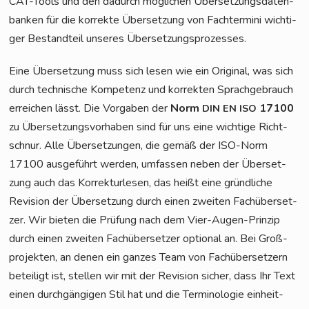
CAT-Tools und den dadurch mög­li­chen Über­set­zungs­da­ten­
ban­ken für die kor­rek­te Über­set­zung von Fach­ter­mi­ni wich­ti­
ger Bestand­teil unse­res Übersetzungsprozesses.
Eine Über­set­zung muss sich lesen wie ein Ori­gi­nal, was sich
durch tech­ni­sche Kom­pe­tenz und kor­rek­ten Sprach­ge­brauch
errei­chen lässt. Die Vor­ga­ben der
Norm
17100
DIN
EN
ISO
zu Über­set­zungs­vor­ha­ben sind für uns eine wich­ti­ge Richt­
schnur. Alle Über­set­zun­gen, die gemäß der ISO-Norm
17100 aus­ge­führt wer­den, umfas­sen neben der Über­set­
zung auch das Kor­rek­tur­le­sen, das heißt eine gründ­li­che
Revi­si­on der Über­set­zung durch einen zwei­ten Fach­über­set­
zer. Wir bie­ten die Prü­fung nach dem Vier-Augen-Prin­zip
durch einen zwei­ten Fach­über­set­zer optio­nal an. Bei Groß­
pro­jek­ten, an denen ein gan­zes Team von Fach­über­set­zern
betei­ligt ist, stel­len wir mit der Revi­si­on sicher, dass Ihr Text
einen durch­gän­gi­gen Stil hat und die Ter­mi­no­lo­gie ein­heit­