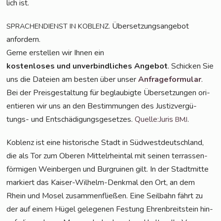
lich ist.
. Über­set­zungs­an­ge­bot
SPRACHENDIENST
IN
KOBLENZ
anfordern.
Ger­ne erstel­len wir Ihnen ein
kos­ten­lo­ses und unver­bind­li­ches Ange­bot
. Schi­cken Sie
uns die Datei­en am bes­ten über unser
Anfra­ge­for­mu­lar
.
Bei der Preis­ge­stal­tung für beglau­big­te Über­set­zun­gen ori­
en­tie­ren wir uns an den Bestim­mun­gen des Jus­tiz­ver­gü­
tungs- und Ent­schä­di­gungs­ge­set­zes.
Quelle:Juris
.
BMJ
Koblenz ist eine his­to­ri­sche Stadt in Süd­west­deutsch­land,
die als Tor zum Obe­ren Mit­tel­rhein­tal mit sei­nen ter­ras­sen­
för­mi­gen Wein­ber­gen und Burg­rui­nen gilt. In der Stadt­mit­te
mar­kiert das Kai­ser-Wil­helm-Denk­mal den Ort, an dem
Rhein und Mosel zusam­men­flie­ßen. Eine Seil­bahn fährt zu
der auf einem Hügel gele­ge­nen Fes­tung Ehren­breit­stein hin­