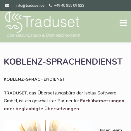
info@traduset.de
+49 40 855 09 823
KOBLENZ-SPRACHENDIENST
KOBLENZ-SPRACHENDIENST
, das Über­set­zungs­bü­ro der Isblau Soft­ware
TRADUSET
GmbH, ist ein geschätz­ter Part­ner für
Fach­über­set­zun­gen
oder beglau­big­te Übersetzungen.
Unser Team