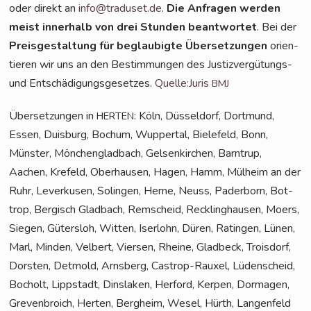
oder direkt an
info@traduset.de
.
Die Anfra­gen wer­den
meist inner­halb von drei Stun­den beant­wor­tet
. Bei der
Preis­ge­stal­tung für beglau­big­te Über­set­zun­gen
ori­en­
tie­ren wir uns an den Bestim­mun­gen des Jus­tiz­ver­gü­tungs-
und Ent­schä­di­gungs­ge­set­zes.
Quelle:Juris
BMJ
Über­set­zun­gen in
: Köln, Düs­sel­dorf, Dort­mund,
HERTEN
Essen, Duis­burg, Bochum, Wup­per­tal, Bie­le­feld, Bonn,
Müns­ter, Mön­chen­glad­bach, Gel­sen­kir­chen, Barn­trup,
Aachen, Kre­feld, Ober­hau­sen, Hagen, Hamm, Mül­heim an der
Ruhr, Lever­ku­sen, Solin­gen, Her­ne, Neuss, Pader­born, Bot­
trop, Ber­gisch Glad­bach, Rem­scheid, Reck­ling­hau­sen, Moers,
Sie­gen, Güters­loh, Wit­ten, Iser­lohn, Düren, Ratin­gen, Lünen,
Marl, Min­den, Vel­bert, Vier­sen, Rhei­ne, Glad­beck, Trois­dorf,
Dors­ten, Det­mold, Arns­berg, Cas­trop-Rau­xel, Lüden­scheid,
Bocholt, Lipp­stadt, Dins­la­ken, Her­ford, Ker­pen, Dor­ma­gen,
Gre­ven­broich, Her­ten, Berg­heim, Wesel, Hürth, Lan­gen­feld