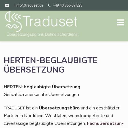
info@traduset.de
+49 40 855 09 823
HERTEN-BEGLAUBIGTE
ÜBERSETZUNG
HER­TEN-beglau­big­te Übersetzung
Gericht­lich aner­kann­te Übersetzungen
ist ein
Über­set­zungs­bü­ro
und ein geschätz­ter
TRADUSET
Part­ner in Nord­rhein-West­fa­len, wenn kom­pe­ten­te und
zuver­läs­si­ge beglau­big­te Über­set­zun­gen,
Fach­über­set­zun­