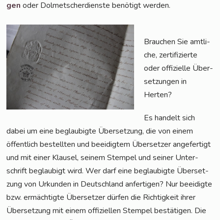
gen
oder Dol­met­scher­diens­te benö­tigt werden.
Brau­chen Sie amt­li­
che, zer­ti­fi­zier­te
oder offi­zi­el­le Über­
set­zun­gen in
Herten?
Es han­delt sich
dabei um eine beglau­big­te Über­set­zung, die von einem
öffent­lich bestell­ten und beei­dig­tem Über­set­zer ange­fer­tigt
und mit einer Klau­sel, sei­nem Stem­pel und sei­ner Unter­
schrift beglau­bigt wird. Wer darf eine beglau­big­te Über­set­
zung von Urkun­den in Deutsch­land anfer­ti­gen? Nur beei­dig­te
bzw. ermäch­tig­te Über­set­zer dür­fen die Rich­tig­keit ihrer
Über­set­zung mit einem offi­zi­el­len Stem­pel bestä­ti­gen. Die