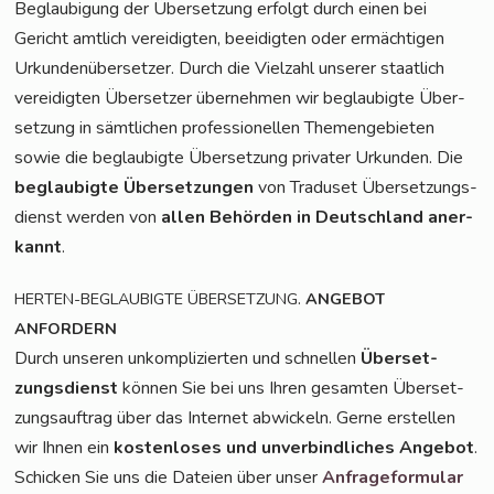
Beglau­bi­gung der Über­set­zung erfolgt durch einen bei
Gericht amt­lich ver­ei­dig­ten, beei­dig­ten oder ermäch­ti­gen
Urkun­den­über­set­zer. Durch die Viel­zahl unse­rer staat­lich
ver­ei­dig­ten Über­set­zer über­neh­men wir beglau­big­te Über­
set­zung in sämt­li­chen pro­fes­sio­nel­len The­men­ge­bie­ten
sowie die beglau­big­te Über­set­zung pri­va­ter Urkun­den. Die
beglau­big­te Über­set­zun­gen
von Tra­du­set Über­set­zungs­
dienst wer­den von
allen Behör­den in Deutsch­land aner­
kannt
.
.
HERTEN-BEGLAUBIGTE
ÜBERSETZUNG
ANGEBOT
ANFORDERN
Durch unse­ren unkom­pli­zier­ten und schnel­len
Über­set­
zungs­dienst
kön­nen Sie bei uns Ihren gesam­ten Über­set­
zungs­auf­trag über das Inter­net abwi­ckeln. Ger­ne erstel­len
wir Ihnen ein
kos­ten­lo­ses und unver­bind­li­ches Ange­bot
.
Schi­cken Sie uns die Datei­en über unser
Anfra­ge­for­mu­lar