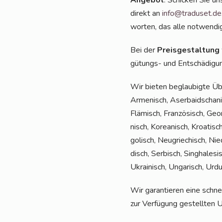
Ange­bot
. Schi­cken Sie u
direkt an
info@traduset.de
wor­ten, das alle not­wen­di­
Bei der
Preis­ge­stal­tung
gü­tungs- und Ent­schä­di­gu
Wir bie­ten beglau­big­te Üb
Arme­nisch, Aser­bai­dscha­nis
Flä­misch, Fran­zö­sisch, Geor­
nisch, Korea­nisch, Kroa­tisch
go­lisch, Neu­grie­chisch, Nie
disch, Ser­bisch, Sin­gha­le­si
Ukrai­nisch, Unga­risch, Ur
Wir garan­tie­ren eine schnel­
zur Ver­fü­gung gestell­ten 