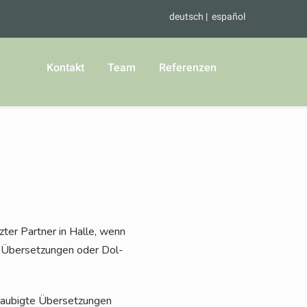
deutsch
español
Kontakt
Team
Referenzen
ter Part­ner in Hal­le, wenn
e Über­set­zun­gen oder Dol­
au­big­te Über­set­zun­gen