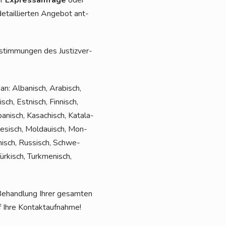
er
Express­an­fra­ge
oder
etail­lier­ten Ange­bot ant­
stim­mun­gen des Jus­tiz­ver­
n: Alba­nisch, Ara­bisch,
sch, Est­nisch, Fin­nisch,
apa­nisch, Kasa­chisch, Kata­la­
l­te­sisch, Mol­dauisch, Mon­
ä­nisch, Rus­sisch, Schwe­
r­kisch, Turk­me­ni­sch,
he Behand­lung Ihrer gesam­ten
 auf Ihre Kontaktaufnahme!