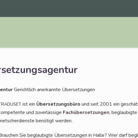
setzungsagentur
en­tur
Gericht­lich aner­kann­te Übersetzungen
ist ein
Über­set­zungs­bü­ro
und seit 2001 ein geschätz­
TRADUSET
kom­pe­ten­te und zuver­läs­si­ge
Fach­über­set­zun­gen
, beglau­big­t
met­scher­diens­te benö­tigt werden.
Brau­chen Sie beglau­big­te Über­set­zun­gen in Hal­le? Wer darf begl