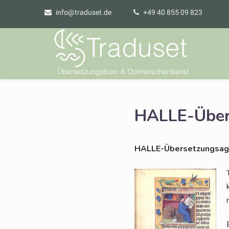
info@traduset.de
+49 40 855 09 823
HALLE-Über
HAL­LE-Über­set­zungs­ag