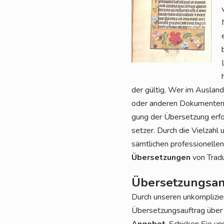
der gül­tig. Wer im Aus­land 
oder ande­ren Doku­men­ten “
gung der Über­set­zung erfol
set­zer. Durch die Viel­zahl u
sämt­li­chen pro­fes­sio­nel­
Über­set­zun­gen
von Tra­d
Übersetzungsan
Durch unse­ren unkom­pli­zie
Über­set­zungs­auf­trag über