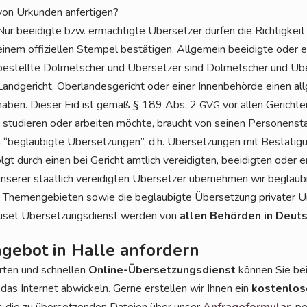
von Urkun­den anfertigen?
Nur beei­dig­te bzw. ermäch­tig­te Über­set­zer dür­fen die Rich­tig­kei
einem offi­zi­el­len Stem­pel bestä­ti­gen. All­ge­mein beei­dig­te oder e
bestell­te Dol­met­scher und Über­set­zer sind Dol­met­scher und Übe
Land­ge­richt, Ober­lan­des­ge­richt oder einer Innen­be­hör­de einen al
haben. Die­ser Eid ist gemäß § 189 Abs. 2
vor allen Gerich­t
GVG
stu­die­ren oder arbei­ten möch­te, braucht von sei­nen Per­so­nen­sta
beglau­big­te Über­set­zun­gen”, d.h. Über­set­zun­gen mit Bestä­ti­g
gt durch einen bei Gericht amt­lich ver­ei­dig­ten, beei­dig­ten oder 
nse­rer staat­lich ver­ei­dig­ten Über­set­zer über­neh­men wir beglau­b
len The­men­ge­bie­ten sowie die beglau­big­te Über­set­zung pri­va­ter
u­set Über­set­zungs­dienst wer­den von
allen Behör­den in Deuts
gebot in Halle anfordern
r­ten und schnel­len
Online-Über­set­zungs­dienst
kön­nen Sie be
 das Inter­net abwi­ckeln. Ger­ne erstel­len wir Ihnen ein
kos­ten­lo­