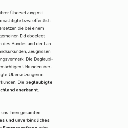
t ihrer Über­set­zung mit
rmäch­tig­te bzw. öffent­lich
r­set­zer, die bei einem
l­ge­mei­nen Eid abge­legt
en des Bun­des und der Län­
nd­sur­kun­den, Zeug­nis­sen
ungs­ver­merk. Die Beglau­bi­
ermäch­ti­gen Urkun­den­über­
ig­te Über­set­zun­gen in
 Urkun­den. Die
beglau­big­te
ch­land aner­kannt
.
i uns Ihren gesam­ten
ses und unver­bind­li­ches