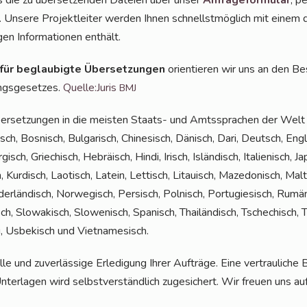
ns die zu über­set­zen­den Datei­en über unser
Anfra­ge­for­mu­lar
, p
. Unse­re Pro­jekt­lei­ter wer­den Ihnen schnellst­mög­lich mit einem d
gen Infor­ma­tio­nen enthält.
 für beglau­big­te Über­set­zun­gen
ori­en­tie­ren wir uns an den Be
ngs­ge­set­zes.
Quelle:Juris
BMJ
er­set­zun­gen in die meis­ten Staats- und Amts­spra­chen der Welt a
ch, Bos­nisch, Bul­ga­risch, Chi­ne­sisch, Dänisch, Dari, Deutsch, Eng­li
gisch, Grie­chisch, Hebrä­isch, Hin­di, Irisch, Islän­disch, Ita­lie­nisch, J
, Kur­disch, Lao­tisch, Latein, Let­tisch, Litau­isch, Maze­do­nisch, Ma
­der­län­disch, Nor­we­gisch, Per­sisch, Pol­nisch, Por­tu­gie­sisch, Rum
sch, Slo­wa­kisch, Slo­we­nisch, Spa­nisch, Thai­län­disch, Tsche­chisch, Tü
du, Usbe­kisch und Vietnamesisch.
le und zuver­läs­si­ge Erle­di­gung Ihrer Auf­trä­ge. Eine ver­trau­li­c
Unter­la­gen wird selbst­ver­ständ­lich zuge­si­chert. Wir freu­en uns