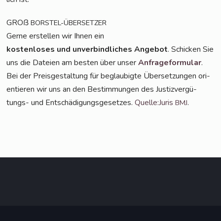
GROß
BORSTEL-ÜBERSETZER
Ger­ne erstel­len wir Ihnen ein
kos­ten­lo­ses und unver­bind­li­ches Ange­bot
. Schi­cken Sie
uns die Datei­en am bes­ten über unser
Anfra­ge­for­mu­lar
.
Bei der Preis­ge­stal­tung für beglau­big­te Über­set­zun­gen ori­
en­tie­ren wir uns an den Bestim­mun­gen des Jus­tiz­ver­gü­
tungs- und Ent­schä­di­gungs­ge­set­zes.
Quelle:Juris
.
BMJ