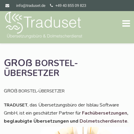
info@traduset.de
+49 40 855 09 823
GROß
BORSTEL-
ÜBERSETZER
GROß
BORSTEL-ÜBERSETZER
, das Über­set­zungs­bü­ro der Isblau Soft­ware
TRADUSET
GmbH, ist ein geschätz­ter Part­ner für
Fach­über­set­zun­gen
,
beglau­big­te Über­set­zun­gen und
Dol­met­scher­diens­te
.