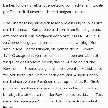
ban­ken für die kor­rek­te Über­set­zung von Fach­ter­mi­ni wich­ti­
ger Bestand­teil unse­res Übersetzungsprozesses.
Eine Über­set­zung muss sich lesen wie ein Ori­gi­nal, was sich
durch tech­ni­sche Kom­pe­tenz und kor­rek­ten Sprach­ge­brauch
errei­chen lässt. Die Vor­ga­ben der
Norm
17100
DIN
EN
ISO
zu Über­set­zungs­vor­ha­ben sind für uns eine wich­ti­ge Richt­
schnur. Alle Über­set­zun­gen, die gemäß der ISO-Norm
17100 aus­ge­führt wer­den, umfas­sen neben der Über­set­
zung auch das Kor­rek­tur­le­sen, das heißt eine gründ­li­che
Revi­si­on der Über­set­zung durch einen zwei­ten Fach­über­set­
zer. Wir bie­ten die Prü­fung nach dem Vier-Augen-Prin­zip
durch einen zwei­ten Fach­über­set­zer optio­nal an. Bei Groß­
pro­jek­ten, an denen ein gan­zes Team von Fach­über­set­zern
betei­ligt ist, stel­len wir mit der Revi­si­on sicher, dass Ihr Text
einen durch­gän­gi­gen Stil hat und die Ter­mi­no­lo­gie ein­heit­
lich ist.