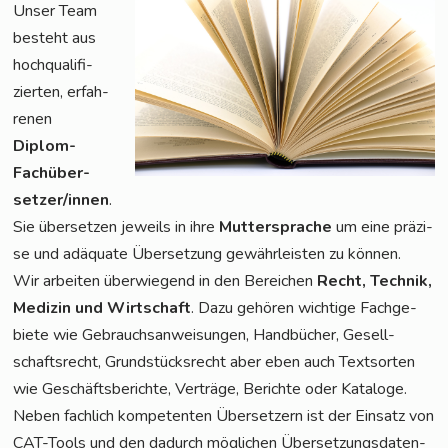
Unser Team
besteht aus
hoch­qua­li­fi­
zier­ten, erfah­
re­nen
Diplom-
Fach­über­
set­zer/in­nen
.
Sie über­set­zen jeweils in ihre
Mut­ter­spra­che
um eine prä­zi­
se und adäqua­te Über­set­zung gewähr­leis­ten zu können.
Wir arbei­ten über­wie­gend in den Berei­chen
Recht, Tech­nik,
Medi­zin und Wirt­schaft
. Dazu gehö­ren wich­ti­ge Fach­ge­
bie­te wie Gebrauchs­an­wei­sun­gen, Hand­bü­cher, Gesell­
schafts­recht, Grund­stücks­recht aber eben auch Text­sor­ten
wie Geschäfts­be­rich­te, Ver­trä­ge, Berich­te oder Kata­lo­ge.
Neben fach­lich kom­pe­ten­ten Über­set­zern ist der Ein­satz von
CAT-Tools und den dadurch mög­li­chen Über­set­zungs­da­ten­