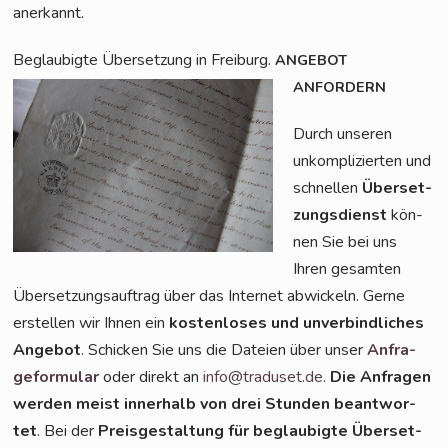
anerkannt.
Beglau­big­te Über­set­zung in Frei­burg.
ANGEBOT
ANFORDERN
Durch unse­ren
unkom­pli­zier­ten und
schnel­len
Über­set­
zungs­dienst
kön­
nen Sie bei uns
Ihren gesam­ten
Über­set­zungs­auf­trag über das Inter­net abwi­ckeln. Ger­ne
erstel­len wir Ihnen ein
kos­ten­lo­ses und unver­bind­li­ches
Ange­bot
. Schi­cken Sie uns die Datei­en über unser
Anfra­
ge­for­mu­lar
oder direkt an
info@traduset.de
.
Die Anfra­gen
wer­den meist inner­halb von drei Stun­den beant­wor­
tet
. Bei der
Preis­ge­stal­tung für beglau­big­te Über­set­