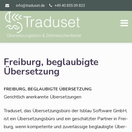
info@traduset.de
+49 40 855 09 823
Freiburg, beglaubigte
Übersetzung
,
FREIBURG
BEGLAUBIGTE
ÜBERSETZUNG
Gericht­lich aner­kann­te Übersetzungen
Tra­du­set, das Über­set­zungs­bü­ro der Isblau Soft­ware GmbH,
ist ein Über­set­zungs­bü­ro und ein geschätz­ter Part­ner in Frei­
burg, wenn kom­pe­ten­te und zuver­läs­si­ge beglau­big­te Über­