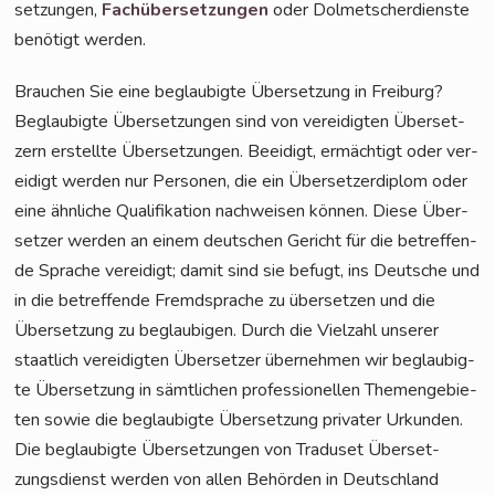
set­zun­gen,
Fach­über­set­zun­gen
oder Dol­met­scher­diens­te
benö­tigt werden.
Brau­chen Sie eine beglau­big­te Über­set­zung in Frei­burg?
Beglau­big­te Über­set­zun­gen sind von ver­ei­dig­ten Über­set­
zern erstell­te Über­set­zun­gen. Beei­digt, ermäch­tigt oder ver­
ei­digt wer­den nur Per­so­nen, die ein Über­set­zer­di­plom oder
eine ähn­li­che Qua­li­fi­ka­ti­on nach­wei­sen kön­nen. Die­se Über­
set­zer wer­den an einem deut­schen Gericht für die betref­fen­
de Spra­che ver­ei­digt; damit sind sie befugt, ins Deut­sche und
in die betref­fen­de Fremd­spra­che zu über­set­zen und die
Über­set­zung zu beglau­bi­gen. Durch die Viel­zahl unse­rer
staat­lich ver­ei­dig­ten Über­set­zer über­neh­men wir beglau­big­
te Über­set­zung in sämt­li­chen pro­fes­sio­nel­len The­men­ge­bie­
ten sowie die beglau­big­te Über­set­zung pri­va­ter Urkun­den.
Die beglau­big­te Über­set­zun­gen von Tra­du­set Über­set­
zungs­dienst wer­den von allen Behör­den in Deutsch­land