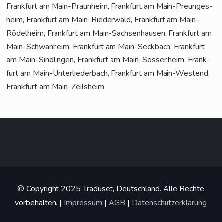
Frank­furt am Main-Praun­heim, Frank­furt am Main-Pre­un­ges­
heim, Frank­furt am Main-Rie­der­wald, Frank­furt am Main-
Rödel­heim, Frank­furt am Main-Sach­sen­hau­sen, Frank­furt am
Main-Schwan­heim, Frank­furt am Main-Seck­bach, Frank­furt
am Main-Sind­lin­gen, Frank­furt am Main-Sos­sen­heim, Frank­
furt am Main-Unter­lie­der­bach, Frank­furt am Main-West­end,
Frank­furt am Main-Zeilsheim.
© Copyright 2025 Traduset, Deutschland. Alle Rechte
vorbehalten. |
Impressum
|
AGB
|
Datenschutzerklärung