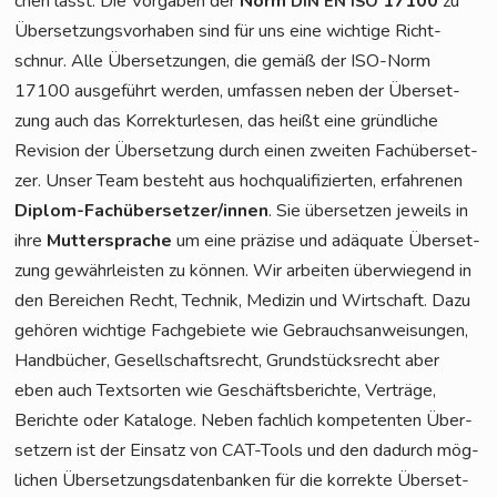
chen lässt. Die Vor­ga­ben der
Norm
17100
zu
DIN
EN
ISO
Über­set­zungs­vor­ha­ben sind für uns eine wich­ti­ge Richt­
schnur. Alle Über­set­zun­gen, die gemäß der ISO-Norm
17100 aus­ge­führt wer­den, umfas­sen neben der Über­set­
zung auch das Kor­rek­tur­le­sen, das heißt eine gründ­li­che
Revi­si­on der Über­set­zung durch einen zwei­ten Fach­über­set­
zer. Unser Team besteht aus hoch­qua­li­fi­zier­ten, erfah­re­nen
Diplom-Fach­über­set­zer/in­nen
. Sie über­set­zen jeweils in
ihre
Mut­ter­spra­che
um eine prä­zi­se und adäqua­te Über­set­
zung gewähr­leis­ten zu kön­nen. Wir arbei­ten über­wie­gend in
den Berei­chen Recht, Tech­nik, Medi­zin und Wirt­schaft. Dazu
gehö­ren wich­ti­ge Fach­ge­bie­te wie Gebrauchs­an­wei­sun­gen,
Hand­bü­cher, Gesell­schafts­recht, Grund­stücks­recht aber
eben auch Text­sor­ten wie Geschäfts­be­rich­te, Ver­trä­ge,
Berich­te oder Kata­lo­ge. Neben fach­lich kom­pe­ten­ten Über­
set­zern ist der Ein­satz von CAT-Tools und den dadurch mög­
li­chen Über­set­zungs­da­ten­ban­ken für die kor­rek­te Über­set­