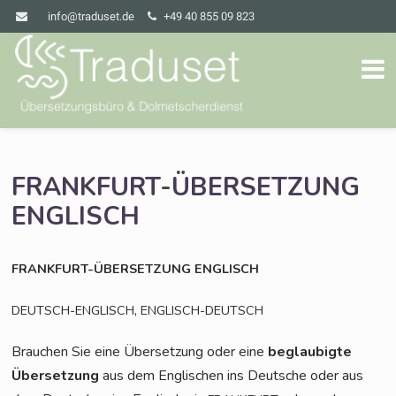
info@traduset.de
+49 40 855 09 823
FRANKFURT-ÜBERSETZUNG
ENGLISCH
FRANKFURT-ÜBERSETZUNG
ENGLISCH
,
DEUTSCH-ENGLISCH
ENGLISCH-DEUTSCH
Brau­chen Sie eine Über­set­zung oder eine
beglau­big­te
Über­set­zung
aus dem Eng­li­schen ins Deut­sche oder aus