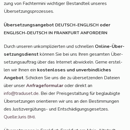
zung von Fach­ter­mi­ni wich­ti­ger Bestand­teil unse­res
Übersetzungsprozesses.
Über­set­zungs­an­ge­bot
oder
DEUTSCH-ENGLISCH
ENGLISCH-DEUTSCH
IN
FRANKFURT
ANFORDERN
Durch unse­ren unkom­pli­zier­ten und schnel­len
Online-Über­
set­zungs­dienst
kön­nen Sie bei uns Ihren gesam­ten Über­
set­zungs­auf­trag über das Inter­net abwi­ckeln. Ger­ne erstel­
len wir Ihnen ein
kos­ten­lo­ses und unver­bind­li­ches
Ange­bot
. Schi­cken Sie uns die zu über­set­zen­den Datei­en
über unser
Anfra­ge­for­mu­lar
oder direkt an
info@traduset.de
. Bei der Preis­ge­stal­tung für beglau­big­te
Über­set­zun­gen ori­en­tie­ren wir uns an den Bestim­mun­gen
des Jus­tiz­ver­gü­tungs- und Ent­schä­di­gungs­ge­set­zes.
Quelle:Juris
.
BMJ