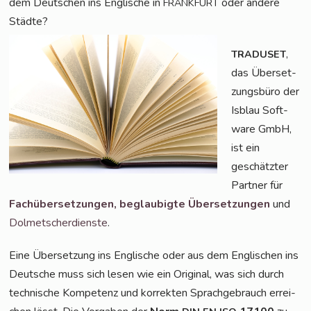
dem Deut­schen ins Eng­li­sche in
oder ande­re
FRANKFURT
Städte?
,
TRADUSET
das Über­set­
zungs­bü­ro der
Isblau Soft­
ware GmbH,
ist ein
geschätz­ter
Part­ner für
Fach­über­set­zun­gen,
beglau­big­te Über­set­zun­gen
und
Dol­met­scher­diens­te
.
Eine Über­set­zung ins Eng­li­sche oder aus dem Eng­li­schen ins
Deut­sche muss sich lesen wie ein Ori­gi­nal, was sich durch
tech­ni­sche Kom­pe­tenz und kor­rek­ten Sprach­ge­brauch errei­