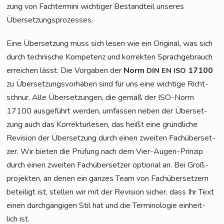
zung von Fach­ter­mi­ni wich­ti­ger Bestand­teil unse­res
Übersetzungsprozesses.
Eine Über­set­zung muss sich lesen wie ein Ori­gi­nal, was sich
durch tech­ni­sche Kom­pe­tenz und kor­rek­ten Sprach­ge­brauch
errei­chen lässt. Die Vor­ga­ben der
Norm
17100
DIN
EN
ISO
zu Über­set­zungs­vor­ha­ben sind für uns eine wich­ti­ge Richt­
schnur. Alle Über­set­zun­gen, die gemäß der ISO-Norm
17100 aus­ge­führt wer­den, umfas­sen neben der Über­set­
zung auch das Kor­rek­tur­le­sen, das heißt eine gründ­li­che
Revi­si­on der Über­set­zung durch einen zwei­ten Fach­über­set­
zer. Wir bie­ten die Prü­fung nach dem Vier-Augen-Prin­zip
durch einen zwei­ten Fach­über­set­zer optio­nal an. Bei Groß­
pro­jek­ten, an denen ein gan­zes Team von Fach­über­set­zern
betei­ligt ist, stel­len wir mit der Revi­si­on sicher, dass Ihr Text
einen durch­gän­gi­gen Stil hat und die Ter­mi­no­lo­gie ein­heit­
lich ist.