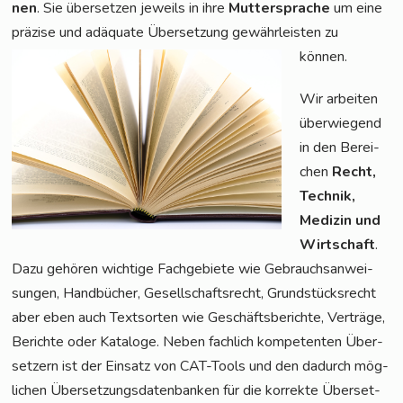
nen
. Sie über­set­zen jeweils in ihre
Mut­ter­spra­che
um eine
prä­zi­se und adäqua­te Über­set­zung gewähr­leis­ten zu
können.
Wir arbei­ten
über­wie­gend
in den Berei­
chen
Recht,
Tech­nik,
Medi­zin und
Wirt­schaft
.
Dazu gehö­ren wich­ti­ge Fach­ge­bie­te wie Gebrauchs­an­wei­
sun­gen, Hand­bü­cher, Gesell­schafts­recht, Grund­stücks­recht
aber eben auch Text­sor­ten wie Geschäfts­be­rich­te, Ver­trä­ge,
Berich­te oder Kata­lo­ge. Neben fach­lich kom­pe­ten­ten Über­
set­zern ist der Ein­satz von CAT-Tools und den dadurch mög­
li­chen Über­set­zungs­da­ten­ban­ken für die kor­rek­te Über­set­