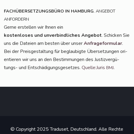
.
FACHÜBERSETZUNGSBÜRO
IN
HAMBURG
ANGEBOT
ANFORDERN
Ger­ne erstel­len wir Ihnen ein
kos­ten­lo­ses und unver­bind­li­ches Ange­bot
. Schi­cken Sie
uns die Datei­en am bes­ten über unser
Anfra­ge­for­mu­lar
.
Bei der Preis­ge­stal­tung für beglau­big­te Über­set­zun­gen ori­
en­tie­ren wir uns an den Bestim­mun­gen des Jus­tiz­ver­gü­
tungs- und Ent­schä­di­gungs­ge­set­zes.
Quelle:Juris
.
BMJ
© Copyright 2025 Traduset, Deutschland. Alle Rechte