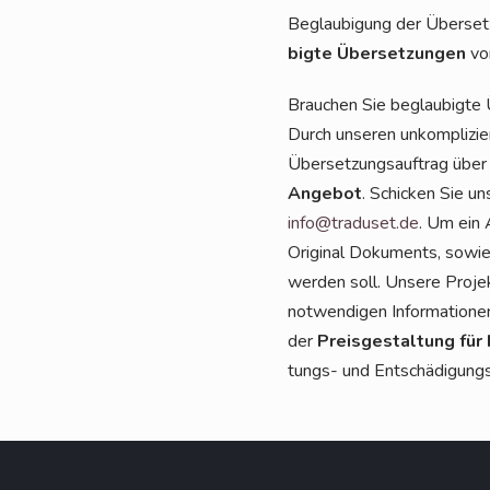
Beglau­bi­gung der Über­set­
big­te Über­set­zun­gen
von
Brau­chen Sie beglau­big­te 
Durch unse­ren unkom­pli­zie
Über­set­zungs­auf­trag über
Ange­bot
. Schi­cken Sie u
info@traduset.de
. Um ein A
Ori­gi­nal Doku­ments, sowie 
wer­den soll. Unse­re Pro­jek
not­wen­di­gen Infor­ma­tio­ne
der
Preis­ge­stal­tung für
tungs- und Ent­schä­di­gungs