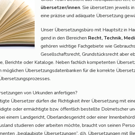
über­set­zer/in­nen
. Sie über­set­zen jeweils in
eine prä­zi­se und adäqua­te Über­set­zung gewä
Unser Über­set­zungs­bü­ro mit Haupt­sitz in Ha
gend in den Berei­chen
Recht, Tech­nik, Medi
gehö­ren wich­ti­ge Fach­ge­bie­te wie Gebrauchs­
Gesell­schafts­recht, Grund­stücks­recht aber e
­ge, Berich­te oder Kata­lo­ge. Neben fach­lich kom­pe­ten­ten Über­set­
g­li­chen Über­set­zungs­da­ten­ban­ken für die kor­rek­te Über­set­z
es Übersetzungsprozesses.
­set­zun­gen von Urkun­den anfertigen?
g­te Über­set­zer dür­fen die Rich­tig­keit ihrer Über­set­zung mit eine
i­dig­te oder ermäch­tig­te bzw. öffent­lich bestell­te Dol­met­scher 
ei einem Land­ge­richt, Ober­lan­des­ge­richt oder einer Innen­be­hör­d
land stu­die­ren oder arbei­ten möch­te, braucht von sei­nen Per­so­
en­ten „beglau­big­te Über­set­zun­gen“, d.h. Über­set­zun­gen mit Bes