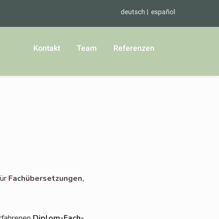
deutsch
español
Kontakt
Team
Referenzen
für
Fach­über­set­zun­gen,
rfah­re­nen
Diplom-Fach­