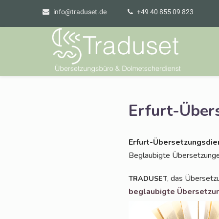
info@traduset.de
+49 40 855 09 823
Erfurt-Über
Erfurt-Über­set­zungs­die
Beglau­big­te Über­set­zun­g
, das Über­set­z
TRADUSET
beglau­big­te Über­set­zu