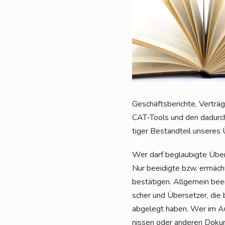
Geschäfts­be­rich­te, Ver­trä
CAT-Tools und den dadurch mö
ti­ger Bestand­teil unse­r
Wer darf beglau­big­te Über
Nur beei­dig­te bzw. ermäch­ti
bestä­ti­gen. All­ge­mein bee
scher und Über­set­zer, die b
abge­legt haben. Wer im Aus­
nis­sen oder ande­ren Doku­m