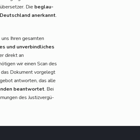
­über­set­zer. Die
beglau­
 Deutsch­land aner­kannt
.
i uns Ihren gesam­ten
ses und unver­bind­li­ches
r direkt an
enö­ti­gen wir einen Scan des
er das Doku­ment vor­ge­legt
nge­bot ant­wor­ten, das alle
n­den beant­wor­tet
. Bei
­mun­gen des Jus­tiz­ver­gü­