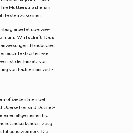
 ihre
Mut­ter­spra­che
um
hr­leis­ten zu können.
m­burg arbei­tet über­wie­
­zin und Wirt­schaft
. Dazu
an­wei­sun­gen, Hand­bü­cher,
ben auch Text­sor­ten wie
zern ist der Ein­satz von
ung von Fach­ter­mi­ni wich­
m offi­zi­el­len Stem­pel
und Über­set­zer sind Dol­met­
e einen all­ge­mei­nen Eid
nen­stand­sur­kun­den, Zeug­
tä­ti­gungs­ver­merk. Die