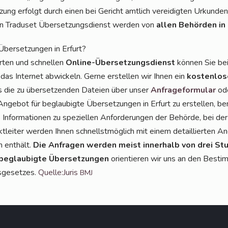
zung erfolgt durch einen bei Gericht amt­lich ver­ei­dig­ten Urkun­den
 Tra­du­set Über­set­zungs­dienst wer­den von
allen Behör­den in
Über­set­zun­gen in Erfurt?
r­ten und schnel­len
Online-Über­set­zungs­dienst
kön­nen Sie be
 das Inter­net abwi­ckeln. Ger­ne erstel­len wir Ihnen ein
kos­ten­lo­
ns die zu über­set­zen­den Datei­en über unser
Anfra­ge­for­mu­lar
ode
nge­bot für beglau­big­te Über­set­zun­gen in Erfurt zu erstel­len, b
Infor­ma­tio­nen zu spe­zi­el­len Anfor­de­run­gen der Behör­de, bei d
t­lei­ter wer­den Ihnen schnellst­mög­lich mit einem detail­lier­ten A
n ent­hält.
Die Anfra­gen wer­den meist inner­halb von drei Stu
 beglau­big­te Über­set­zun­gen
ori­en­tie­ren wir uns an den Bestim
­ge­set­zes.
Quelle:Juris
BMJ