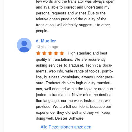
few words and the translator was always open 
and available to correct and understand my 
personal requests and wishes.Due to the 
relative cheap price and the quality of the 
translation i will defenitly suggest it to other 
people.
d. Mueller
13 years ago
High stan­dard and best 
qua­lity in trans­la­ti­ons. We are recur­rently 
asking ser­vices to Tra­du­set. Tech­ni­cal docu­
ments, web info, wide range of topics, port­fo­
lios, busi­ness voca­bu­lary, always under pres­
sure. Tra­du­set deli­vers high qua­lity trans­la­ti­
ons, well ori­en­ted wit­hin the topic or area sub­
jec­ted to trans­la­tion. Never mind the desti­na­
tion lan­guage, nor the weak instruc­tions we 
pro­vi­ded. We are full con­fi­dent, because our 
expe­ri­ence, they did well and they will keep 
doing well. Deis­ter Software.
Alle Rezensionen anzeigen