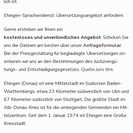
lich ist.
Ehin­gen-Spra­chen­dienst. Über­set­zungs­an­ge­bot anfordern.
Ger­ne erstel­len wir Ihnen ein
kos­ten­lo­ses und unver­bind­li­ches Ange­bot
. Schi­cken Sie
uns die Datei­en am bes­ten über unser
Anfra­ge­for­mu­lar
.
Bei der Preis­ge­stal­tung für beglau­big­te Über­set­zun­gen ori­
en­tie­ren wir uns an den Bestim­mun­gen des Jus­tiz­ver­gü­
tungs- und Ent­schä­di­gungs­ge­set­zes.
Quelle:Juris
.
BMJ
Ehin­gen (Donau) ist eine Mit­tel­stadt im Süd­os­ten Baden-
Würt­tem­bergs, etwa 23 Kilo­me­ter süd­west­lich von Ulm und
67 Kilo­me­ter süd­öst­lich von Stutt­gart. Die größ­te Stadt im
Alb-Donau-Kreis ist für die umlie­gen­den Gemein­den ein Mit­
tel­zen­trum. Seit dem 1. Janu­ar 1974 ist Ehin­gen eine Gro­ße
Kreisstadt.