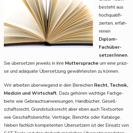
besteht aus
hoch­qua­li­fi­
zier­ten, erfah­
re­nen
Diplom-
Fach­über­
set­zer/in­nen
.
Sie über­set­zen jeweils in ihre
Mut­ter­spra­che
um eine prä­zi­
se und adäqua­te Über­set­zung gewähr­leis­ten zu können.
Wir arbei­ten über­wie­gend in den Berei­chen
Recht, Tech­nik,
Medi­zin und Wirt­schaft
. Dazu gehö­ren wich­ti­ge Fach­ge­
bie­te wie Gebrauchs­an­wei­sun­gen, Hand­bü­cher, Gesell­
schafts­recht, Grund­stücks­recht aber eben auch Text­sor­ten
wie Geschäfts­be­rich­te, Ver­trä­ge, Berich­te oder Kata­lo­ge.
Neben fach­lich kom­pe­ten­ten Über­set­zern ist der Ein­satz von