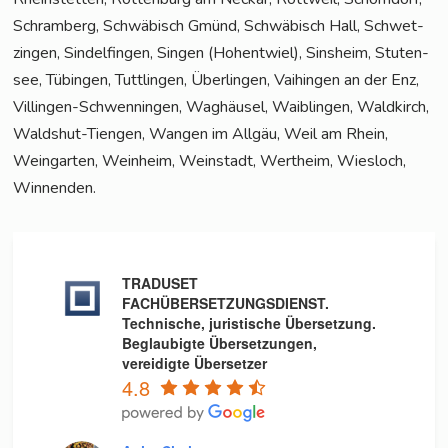
Schram­berg, Schwä­bisch Gmünd, Schwä­bisch Hall, Schwet­
zin­gen, Sin­del­fin­gen, Sin­gen (Hoh­ent­wiel), Sins­heim, Stu­ten­
see, Tübin­gen, Tutt­lin­gen, Über­lin­gen, Vai­hin­gen an der Enz,
Vil­lin­gen-Schwen­nin­gen, Wag­häu­sel, Waib­lin­gen, Wald­kirch,
Walds­hut-Tien­gen, Wan­gen im All­gäu, Weil am Rhein,
Wein­gar­ten, Wein­heim, Wein­stadt, Wert­heim, Wies­loch,
Winnenden.
TRADUSET
FACHÜBERSETZUNGSDIENST.
Technische, juristische Übersetzung.
Beglaubigte Übersetzungen,
vereidigte Übersetzer
4.8