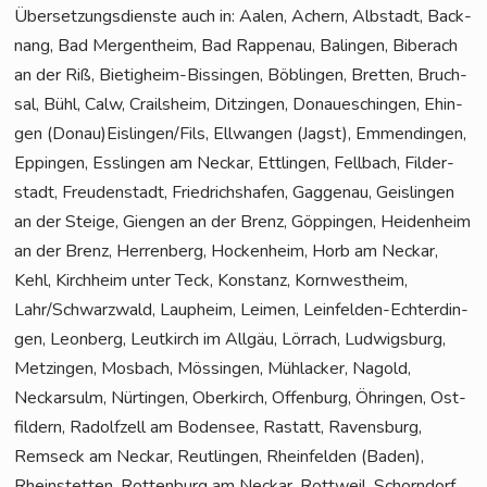
Über­set­zungs­diens­te auch in: Aalen, Achern, Alb­stadt, Back­
nang, Bad Mer­gen­theim, Bad Rap­pen­au, Balin­gen, Biber­ach
an der Riß, Bie­tig­heim-Bis­sin­gen, Böb­lin­gen, Brett­en, Bruch­
sal, Bühl, Calw, Crails­heim, Dit­zin­gen, Donau­eschin­gen, Ehin­
gen (Donau)Eislingen/Fils, Ell­wan­gen (Jagst), Emmen­din­gen,
Eppin­gen, Ess­lin­gen am Neckar, Ett­lin­gen, Fell­bach, Fil­der­
stadt, Freu­den­stadt, Fried­richs­ha­fen, Gag­ge­nau, Geis­lin­gen
an der Stei­ge, Gien­gen an der Brenz, Göp­pin­gen, Hei­den­heim
an der Brenz, Her­ren­berg, Hocken­heim, Horb am Neckar,
Kehl, Kirch­heim unter Teck, Kon­stanz, Korn­west­heim,
Lahr/Schwarzwald, Laup­heim, Lei­men, Lein­fel­den-Ech­ter­din­
gen, Leon­berg, Leut­kirch im All­gäu, Lör­rach, Lud­wigs­burg,
Met­zin­gen, Mos­bach, Mös­sin­gen, Mühl­acker, Nagold,
Neckar­sulm, Nür­tin­gen, Ober­kirch, Offen­burg, Öhrin­gen, Ost­
fil­dern, Radolf­zell am Boden­see, Ras­tatt, Ravens­burg,
Rems­eck am Neckar, Reut­lin­gen, Rhein­fel­den (Baden),
Rhein­stet­ten, Rot­ten­burg am Neckar, Rott­weil, Schorn­dorf,