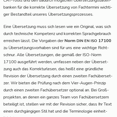
CAT-Tools und den dadurch mög­li­chen Über­set­zungs­da­ten­
ban­ken für die kor­rek­te Über­set­zung von Fach­ter­mi­ni wich­ti­
ger Bestand­teil unse­res Übersetzungsprozesses.
Eine Über­set­zung muss sich lesen wie ein Ori­gi­nal, was sich
durch tech­ni­sche Kom­pe­tenz und kor­rek­ten Sprach­ge­brauch
errei­chen lässt. Die Vor­ga­ben der
Norm
17100
DIN
EN
ISO
zu Über­set­zungs­vor­ha­ben sind für uns eine wich­ti­ge Richt­
schnur. Alle Über­set­zun­gen, die gemäß der ISO-Norm
17100 aus­ge­führt wer­den, umfas­sen neben der Über­set­
zung auch das Kor­rek­tur­le­sen, das heißt eine gründ­li­che
Revi­si­on der Über­set­zung durch einen zwei­ten Fach­über­set­
zer. Wir bie­ten die Prü­fung nach dem Vier-Augen-Prin­zip
durch einen zwei­ten Fach­über­set­zer optio­nal an. Bei Groß­
pro­jek­ten, an denen ein gan­zes Team von Fach­über­set­zern
betei­ligt ist, stel­len wir mit der Revi­si­on sicher, dass Ihr Text
einen durch­gän­gi­gen Stil hat und die Ter­mi­no­lo­gie ein­heit­