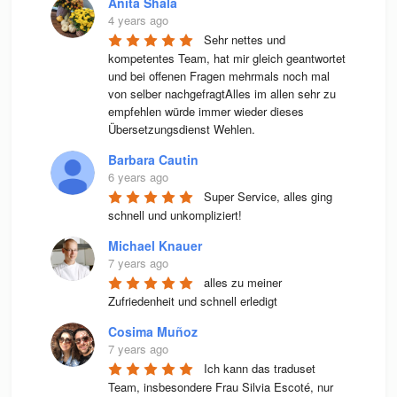
Anita Shala
4 years ago
Sehr nettes und 
kompetentes Team, hat mir gleich geantwortet 
und bei offenen Fragen mehrmals noch mal 
von selber nachgefragtAlles im allen sehr zu 
empfehlen würde immer wieder dieses 
Übersetzungsdienst Wehlen.
Barbara Cautin
6 years ago
Super Service, alles ging 
schnell und unkompliziert!
Michael Knauer
7 years ago
alles zu meiner 
Zufriedenheit und schnell erledigt
Cosima Muñoz
7 years ago
Ich kann das traduset 
Team, insbesondere Frau Silvia Escoté, nur 