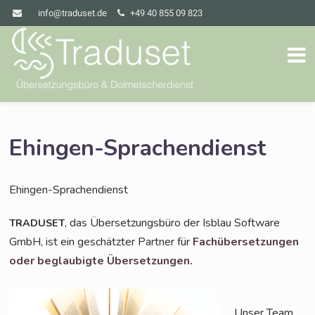
info@traduset.de
+49 40 855 09 823
Ehingen-Sprachendienst
Ehin­gen-Spra­chen­dienst
, das Über­set­zungs­bü­ro der Isblau Soft­ware
TRADUSET
GmbH, ist ein geschätz­ter Part­ner für
Fach­über­set­zun­gen
oder beglau­big­te Übersetzungen.
Unser Team