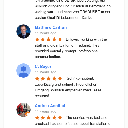
ich brauchte eine DE-SK Übersetzung, die 
wirklich dringend und für mich außerordentlich 
wichtig war - und habe von TRADUSET in der 
besten Qualität bekommen! Danke!
Matthew Carlton
11 years ago
Enjoyed working with the 
staff and organization of Traduset; they 
provided cordially prompt, professional 
communication.
C. Beyer
11 years ago
 Sehr kompetent, 
zuverlässig und schnell. Freundlicher 
Umgang. Wirklich empfehlenswert. Alles 
bestens! 
Andrea Annibal
11 years ago
The service was fast and 
precise.I had some issues about translation of 