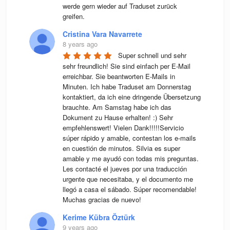
werde gern wieder auf Traduset zurück 
greifen.
Cristina Vara Navarrete
8 years ago
Super schnell und sehr 
sehr freundlich! Sie sind einfach per E-Mail 
erreichbar. Sie beantworten E-Mails in 
Minuten. Ich habe Traduset am Donnerstag 
kontaktiert, da ich eine dringende Übersetzung 
brauchte. Am Samstag habe ich das 
Dokument zu Hause erhalten! :) Sehr 
empfehlenswert! Vielen Dank!!!!!Servicio 
súper rápido y amable, contestan los e-mails 
en cuestión de minutos. Silvia es super 
amable y me ayudó con todas mis preguntas. 
Les contacté el jueves por una traducción 
urgente que necesitaba, y el documento me 
llegó a casa el sábado. Súper recomendable! 
Muchas gracias de nuevo!
Kerime Kübra Öztürk
9 years ago