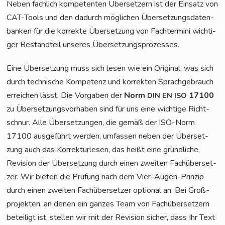
Neben fach­lich kom­pe­ten­ten Über­set­zern ist der Ein­satz von
CAT-Tools und den dadurch mög­li­chen Über­set­zungs­da­ten­
ban­ken für die kor­rek­te Über­set­zung von Fach­ter­mi­ni wich­ti­
ger Bestand­teil unse­res Übersetzungsprozesses.
Eine Über­set­zung muss sich lesen wie ein Ori­gi­nal, was sich
durch tech­ni­sche Kom­pe­tenz und kor­rek­ten Sprach­ge­brauch
errei­chen lässt. Die Vor­ga­ben der
Norm
17100
DIN
EN
ISO
zu Über­set­zungs­vor­ha­ben sind für uns eine wich­ti­ge Richt­
schnur. Alle Über­set­zun­gen, die gemäß der ISO-Norm
17100 aus­ge­führt wer­den, umfas­sen neben der Über­set­
zung auch das Kor­rek­tur­le­sen, das heißt eine gründ­li­che
Revi­si­on der Über­set­zung durch einen zwei­ten Fach­über­set­
zer. Wir bie­ten die Prü­fung nach dem Vier-Augen-Prin­zip
durch einen zwei­ten Fach­über­set­zer optio­nal an. Bei Groß­
pro­jek­ten, an denen ein gan­zes Team von Fach­über­set­zern
betei­ligt ist, stel­len wir mit der Revi­si­on sicher, dass Ihr Text