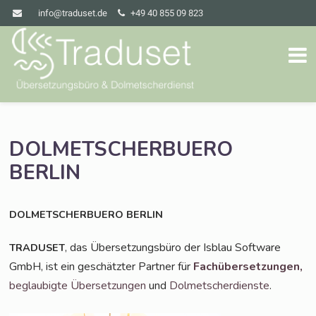
info@traduset.de
+49 40 855 09 823
DOLMETSCHERBUERO
BERLIN
DOLMETSCHERBUERO
BERLIN
, das Über­set­zungs­bü­ro der Isblau Soft­ware
TRADUSET
GmbH, ist ein geschätz­ter Part­ner für
Fach­über­set­zun­gen,
beglau­big­te Über­set­zun­gen
und
Dol­met­scher­diens­te
.