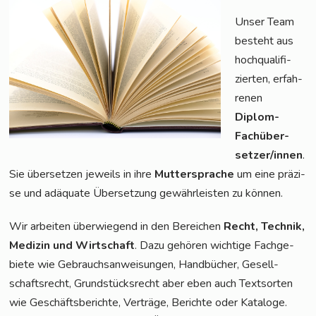
Unser Team
besteht aus
hoch­qua­li­fi­
zier­ten, erfah­
re­nen
Diplom-
Fach­über­
set­zer/in­nen
.
Sie über­set­zen jeweils in ihre
Mut­ter­spra­che
um eine prä­zi­
se und adäqua­te Über­set­zung gewähr­leis­ten zu können.
Wir arbei­ten über­wie­gend in den Berei­chen
Recht, Tech­nik,
Medi­zin und Wirt­schaft
. Dazu gehö­ren wich­ti­ge Fach­ge­
bie­te wie Gebrauchs­an­wei­sun­gen, Hand­bü­cher, Gesell­
schafts­recht, Grund­stücks­recht aber eben auch Text­sor­ten
wie Geschäfts­be­rich­te, Ver­trä­ge, Berich­te oder Kata­lo­ge.