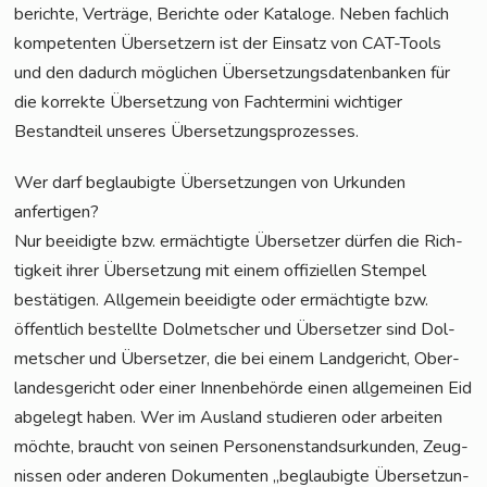
be­rich­te, Ver­trä­ge, Berich­te oder Kata­lo­ge. Neben fach­lich
kom­pe­ten­ten Über­set­zern ist der Ein­satz von CAT-Tools
und den dadurch mög­li­chen Über­set­zungs­da­ten­ban­ken für
die kor­rek­te Über­set­zung von Fach­ter­mi­ni wich­ti­ger
Bestand­teil unse­res Übersetzungsprozesses.
Wer darf beglau­big­te Über­set­zun­gen von Urkun­den
anfertigen?
Nur beei­dig­te bzw. ermäch­tig­te Über­set­zer dür­fen die Rich­
tig­keit ihrer Über­set­zung mit einem offi­zi­el­len Stem­pel
bestä­ti­gen. All­ge­mein beei­dig­te oder ermäch­tig­te bzw.
öffent­lich bestell­te Dol­met­scher und Über­set­zer sind Dol­
met­scher und Über­set­zer, die bei einem Land­ge­richt, Ober­
lan­des­ge­richt oder einer Innen­be­hör­de einen all­ge­mei­nen Eid
abge­legt haben. Wer im Aus­land stu­die­ren oder arbei­ten
möch­te, braucht von sei­nen Per­so­nen­stand­sur­kun­den, Zeug­
nis­sen oder ande­ren Doku­men­ten „beglau­big­te Über­set­zun­