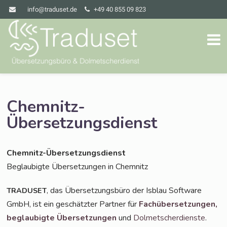
info@traduset.de
+49 40 855 09 823
Chemnitz-
Übersetzungsdienst
Chem­nitz-Über­set­zungs­dienst
Beglau­big­te Über­set­zun­gen in Chemnitz
, das Über­set­zungs­bü­ro der Isblau Soft­ware
TRADUSET
GmbH, ist ein geschätz­ter Part­ner für
Fach­über­set­zun­gen,
beglau­big­te Über­set­zun­gen
und
Dol­met­scher­diens­te
.