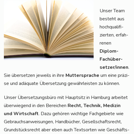
Unser Team
besteht aus
hoch­qua­li­fi­
zier­ten, erfah­
re­nen
Diplom-
Fach­über­
set­zer/in­nen
.
Sie über­set­zen jeweils in ihre
Mut­ter­spra­che
um eine prä­zi­
se und adäqua­te Über­set­zung gewähr­leis­ten zu können.
Unser Über­set­zungs­bü­ro mit Haupt­sitz in Ham­burg arbei­tet
über­wie­gend in den Berei­chen
Recht, Tech­nik, Medi­zin
und Wirt­schaft
. Dazu gehö­ren wich­ti­ge Fach­ge­bie­te wie
Gebrauchs­an­wei­sun­gen, Hand­bü­cher, Gesell­schafts­recht,
Grund­stücks­recht aber eben auch Text­sor­ten wie Geschäfts­