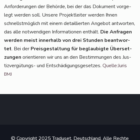
Anfor­de­run­gen der Behör­de, bei der das Doku­ment vor­ge­
legt wer­den soll. Unse­re Pro­jekt­lei­ter wer­den Ihnen
schnellst­mög­lich mit einem detail­lier­ten Ange­bot ant­wor­ten,
das alle not­wen­di­gen Infor­ma­tio­nen ent­hält.
Die Anfra­gen
wer­den meist inner­halb von drei Stun­den beant­wor­
tet
. Bei der
Preis­ge­stal­tung für beglau­big­te Über­set­
zun­gen
ori­en­tie­ren wir uns an den Bestim­mun­gen des Jus­
tiz­ver­gü­tungs- und Ent­schä­di­gungs­ge­set­zes.
Quelle:Juris
BMJ
© Copyright 2025 Traduset, Deutschland. Alle Rechte