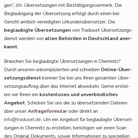
gen“, d.h. Über­set­zun­gen mit Bestä­ti­gungs­ver­merk. Die
Beglau­bi­gung der Über­set­zung erfolgt durch einen bei
Gericht amt­lich ver­ei­dig­ten Urkun­den­über­set­zer. Die
beglau­big­te Über­set­zun­gen
von Tra­du­set Über­set­zungs­
dienst wer­den von
allen Behör­den in Deutsch­land aner­
kannt
.
Brau­chen Sie beglau­big­te Über­set­zun­gen in Chemnitz?
Durch unse­ren unkom­pli­zier­ten und schnel­len
Online-Über­
set­zungs­dienst
kön­nen Sie bei uns Ihren gesam­ten Über­
set­zungs­auf­trag über das Inter­net abwi­ckeln. Ger­ne erstel­
len wir Ihnen ein
kos­ten­lo­ses und unver­bind­li­ches
Ange­bot
. Schi­cken Sie uns die zu über­set­zen­den Datei­en
über unser
Anfra­ge­for­mu­lar
oder direkt an
info@traduset.de
. Um ein Ange­bot für beglau­big­te Über­set­
zun­gen in Chem­nitz zu erstel­len, benö­ti­gen wir einen Scan
des Ori­gi­nal Doku­ments, sowie Infor­ma­tio­nen zu spe­zi­el­len