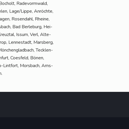
 Bocholt, Rade­vorm­wald,
­len, Lage/Lippe, Anröch­te,
a­gen, Rosen­dahl, Rhei­ne,
bach, Bad Ber­le­burg, Hei­
euz­tal, Issum, Verl, Alte­
rop, Len­ne­stadt, Mars­berg,
ön­chen­glad­bach, Teck­len­
infurt, Coes­feld, Bönen,
p-Lint­fort, Mors­bach, Arns­
n.