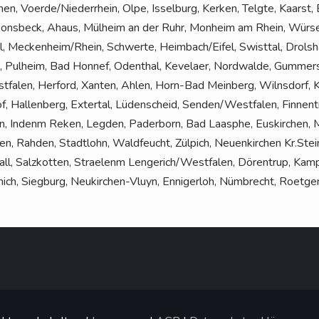
hen, Voerde/Niederrhein, Olpe, Issel­burg, Ker­ken, Telg­te, Kaarst,
Sons­beck, Ahaus, Mül­heim an der Ruhr, Mon­heim am Rhein, Wür­se
al, Meckenheim/Rhein, Schwer­te, Heimbach/Eifel, Swist­tal, Drol­s­h
ul­heim, Bad Hon­nef, Oden­thal, Keve­laer, Nord­wal­de, Gum­mers­
falen, Her­ford, Xan­ten, Ahlen, Horn-Bad Mein­berg, Wilns­dorf, Kr
hof, Hal­len­berg, Exter­tal, Lüden­scheid, Senden/Westfalen, Fin­nen­t
en, Indenm Reken, Leg­den, Pader­born, Bad Laas­phe, Eus­kir­chen, M
en, Rah­den, Stadt­lohn, Wald­feucht, Zül­pich, Neu­en­kir­chen Kr.Ste
Kall, Salz­kot­ten, Strae­lenm Lengerich/Westfalen, Dör­en­trup, Kam
ich, Sieg­burg, Neu­kir­chen-Vluyn, Enni­ger­loh, Nüm­brecht, Roetge