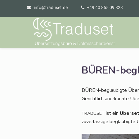
info@traduset.de
+49 40 855 09 823
BÜREN-begla
BÜREN-beglau­big­te Über­s
Gericht­lich aner­kann­te Ü
ist ein
Über­set
TRADUSET
zuver­läs­si­ge beglau­big­te