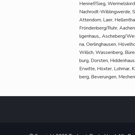
Hennef/Sieg, Wer­mels­kir­c
Nach­rodt-Wib­ling­wer­de, 
Atten­dorn, Laer, Hel­len­th
Fröndenberg/Ruhr, Aachen, P
li­gen­haus„ Ascheberg/West
na, Oer­ling­hau­sen, Hövel­
Wil­lich, Was­sen­berg, Bür
burg, Dors­ten, Hid­den­hau­s
Erwit­te, Höx­ter, Loh­mar, 
berg, Bever­un­gen, Mecher­n