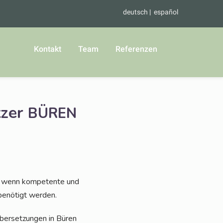
deutsch
español
Kontakt
Team
Referenzen
tzer
BÜREN
, wenn kom­pe­ten­te und
 benö­tigt werden.
e Über­set­zun­gen in Büren