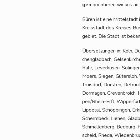
gen
ori­en­tie­ren wir uns a
Büren ist eine Mit­tel­stad
Kreis­stadt des Krei­ses Bür
ge­biet. Die Stadt ist bekan
Über­set­zun­gen in: Köln, D
chen­glad­bach, Gel­sen­kir­
Ruhr, Lever­ku­sen, Solin­ge
Moers, Sie­gen, Güters­loh, W
Trois­dorf, Dors­ten, Det­mol
Dor­ma­gen, Gre­ven­broich, 
pen/Rhein-Erft, Wip­per­fürt
Lip­pe­tal, Schöp­pin­gen, Er
Scherm­beck, Lie­nen, Glad­
Schmal­len­berg, Bedburg-H
scheid, Rhe­da, Wie­den­brüc