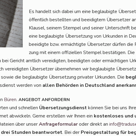
Es han­delt sich dabei um eine beglau­big­te Über­se
öffent­lich bestell­ten und beei­dig­tem Über­set­zer an
Klau­sel, sei­nem Stem­pel und sei­ner Unter­schrift b
eine beglau­big­te Über­set­zung von Urkun­den in Deu
beei­dig­te bzw. ermäch­tig­te Über­set­zer dür­fen die R
zung mit einem offi­zi­el­len Stem­pel bestä­ti­gen. D
bei Gericht amt­lich ver­ei­dig­ten, beei­dig­ten oder ermäch­ti­gen Ur
ich ver­ei­dig­ten Über­set­zer über­neh­men wir beglau­big­te Über­set­
n sowie die beglau­big­te Über­set­zung pri­va­ter Urkun­den. Die
begl
gs­dienst wer­den von
allen Behör­den in Deutsch­land aner­kan
in
Büren
.
ANGEBOT
ANFORDERN
r­ten und schnel­len
Über­set­zungs­dienst
kön­nen Sie bei uns Ihr
r­net abwi­ckeln. Ger­ne erstel­len wir Ihnen ein
kos­ten­lo­ses und 
 Datei­en über unser
Anfra­ge­for­mu­lar
oder direkt an
info@tradus
 drei Stun­den beant­wor­tet
. Bei der
Preis­ge­stal­tung für beg