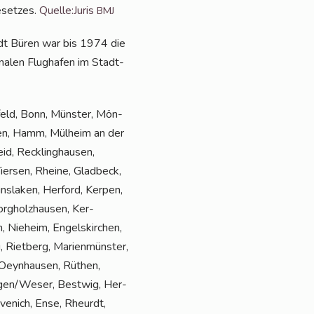
­set­zes.
Quelle:Juris
BMJ
tadt Büren war bis 1974 die
a­len Flug­ha­fen im Stadt­
­feld, Bonn, Müns­ter, Mön­
agen, Hamm, Mül­heim an der
d, Reck­ling­hau­sen,
ier­sen, Rhei­ne, Glad­beck,
s­la­ken, Her­ford, Ker­pen,
rg­holz­hau­sen, Ker­
 Nie­heim, Engels­kir­chen,
, Riet­berg, Mari­en­müns­ter,
Oeyn­hau­sen, Rüt­hen,
agen/Weser, Best­wig, Her­
­ve­nich, Ense, Rheurdt,