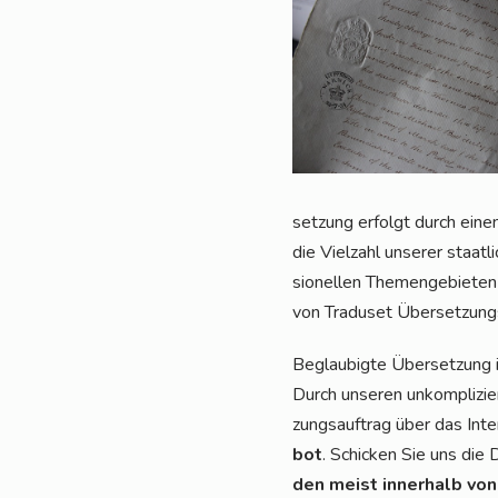
set­zung erfolgt durch einen 
die Viel­zahl unse­rer staat­l
sio­nel­len The­men­ge­bie­te
von Tra­du­set Über­set­zun
Beglau­big­te Über­set­zung 
Durch unse­ren unkom­pli­zie
zungs­auf­trag über das Inte
bot
. Schi­cken Sie uns die
den meist inner­halb von