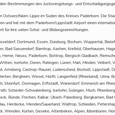
n den Bestim­mun­gen des Jus­tiz­ver­gü­tungs- und Ent­schä­di­gungs­ge
t in Ost­west­fa­len-Lip­pe im Süden des Krei­ses Pader­born. Die S
en und hat mit dem Paderborn/Lippstadt Air­port einen inter­na­tio­n
nt für ihre vie­len Schul- und Bildungseinrichtungen.
üs­sel­dorf, Dort­mund, Essen, Duis­burg, Bochum, Wup­per­tal, Bie­le
chen, Bad Sas­sen­dorf, Barn­trup, Aachen, Kre­feld, Ober­hau­sen, H
n, Her­ne, Neuss, Pader­born, Bot­trop, Ber­gisch Glad­bach, Rem­schei
it­ten, Iser­lohn, Düren, Ratin­gen, Lünen, Marl, Min­den, Vel­bert, V
d, Arns­berg, Cas­trop-Rau­xel, Lüden­scheid, Bocholt, Lipp­stadt, Din
Her­ten, Berg­heim, Wesel, Hürth, Lan­gen­feld (Rhein­land), Unna, Bo
h, Stein­furt, Dor­ma­gen, Erft­stadt, Waren­dorf, Emme­rich am Rhein,
krath, Schie­der-Schwa­len­berg, Iser­lohn, Solin­gen, Much, Rhein­berg
beck, Bün­de, Fre­chen, Kal­kar, Übach-Palen­berg, Berg­ka­men, Bad 
au, Her­de­cke, Menden/Sauerland, Wal­trop, Schlei­den, Petersh
k, Wen­den, Kür­ten, Gese­ke, Alten­be­ken, Alpen, Ibben­bü­ren, Nör