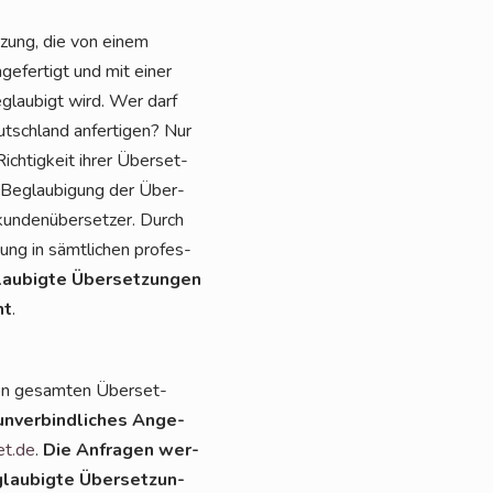
t­zung, die von einem
ge­fer­tigt und mit einer
eglau­bigt wird. Wer darf
tsch­land anfer­ti­gen? Nur
ich­tig­keit ihrer Über­set­
ie Beglau­bi­gung der Über­
kun­den­über­set­zer. Durch
zung in sämt­li­chen pro­fes­
au­big­te Über­set­zun­gen
nt
.
en gesam­ten Über­set­
unver­bind­li­ches Ange­
et.de
.
Die Anfra­gen wer­
lau­big­te Über­set­zun­