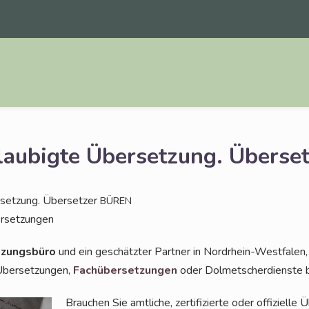
ubigte Übersetzung. Überse
et­zung. Über­set­zer
BÜREN
bersetzungen
­zungs­bü­ro
und ein geschätz­ter Part­ner in Nord­rhein-West­fa­len
 Über­set­zun­gen,
Fach­über­set­zun­gen
oder Dol­met­scher­diens­te
Brau­chen Sie amt­li­che, zer­ti­fi­zier­te oder offi­zi­el­l