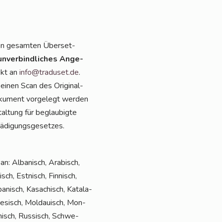
en gesam­ten Über­set­
unver­bind­li­ches Ange­
ekt an
info@traduset.de
.
 einen Scan des Ori­gi­nal-
oku­ment vor­ge­legt wer­den
l­tung für beglau­big­te
­di­gungs­ge­set­zes.
n: Alba­nisch, Ara­bisch,
sch, Est­nisch, Fin­nisch,
apa­nisch, Kasa­chisch, Kata­la­
l­te­sisch, Mol­dauisch, Mon­
ä­nisch, Rus­sisch, Schwe­