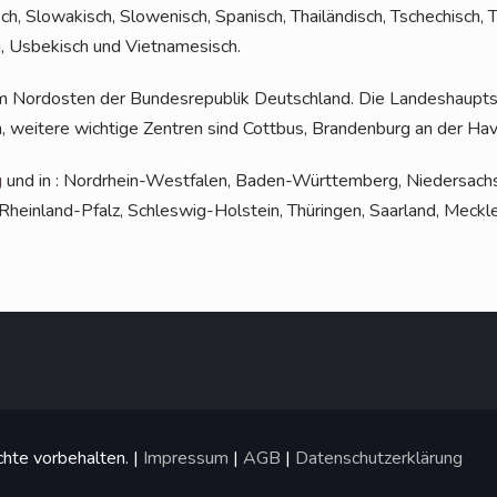
sch, Slo­wa­kisch, Slo­we­nisch, Spa­nisch, Thai­län­disch, Tsche­chisch, Tü
du, Usbe­kisch und Vietnamesisch.
m Nord­os­ten der Bun­des­re­pu­blik Deutsch­land. Die Lan­des­haupt
, wei­te­re wich­ti­ge Zen­tren sind Cott­bus, Bran­den­burg an der Ha
g
und in : Nord­rhein-West­fa­len, Baden-Würt­tem­berg, Nie­der­sach­s
hein­land-Pfalz, Schles­wig-Hol­stein, Thü­rin­gen, Saar­land, Meck­
hte vorbehalten. |
Impressum
|
AGB
|
Datenschutzerklärung