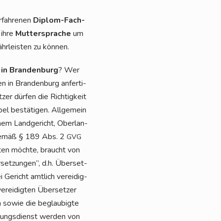
rfah­re­nen
Diplom-Fach­
 ihre
Mut­ter­spra­che
um
hr­leis­ten zu können.
 in Bran­den­burg
? Wer
n in Bran­den­burg anfer­ti­
er dür­fen die Rich­tig­keit
pel bestä­ti­gen. All­ge­mein
inem Land­ge­richt, Ober­lan­
st gemäß § 189 Abs. 2
GVG
­ten möch­te, braucht von
set­zun­gen”, d.h. Über­set­
Gericht amt­lich ver­ei­dig­
er­ei­dig­ten Über­set­zer
en sowie die beglau­big­te
zungs­dienst wer­den von