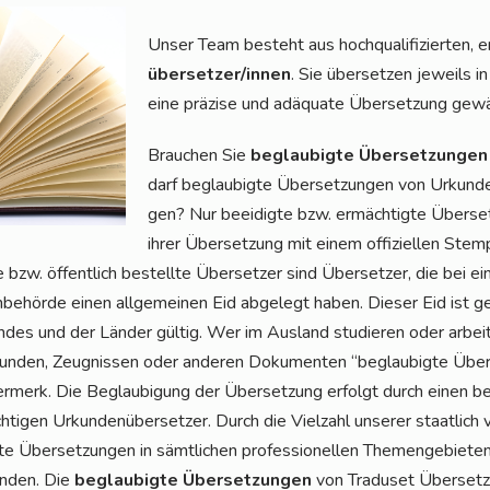
Unser Team besteht aus hoch­qua­li­fi­zier­ten, e
über­set­zer/in­nen
. Sie über­set­zen jeweils in
eine prä­zi­se und adäqua­te Über­set­zung gewä
Brau­chen Sie
beglau­big­te Über­set­zun­gen
darf beglau­big­te Über­set­zun­gen von Urkun­de
gen? Nur beei­dig­te bzw. ermäch­tig­te Über­set­z
ihrer Über­set­zung mit einem offi­zi­el­len Stem­
e bzw. öffent­lich bestell­te Über­set­zer sind Über­set­zer, die bei e
n­be­hör­de einen all­ge­mei­nen Eid abge­legt haben. Die­ser Eid i
­des und der Län­der gül­tig. Wer im Aus­land stu­die­ren oder arbei
­kun­den, Zeug­nis­sen oder ande­ren Doku­men­ten “beglau­big­te Über­
er­merk. Die Beglau­bi­gung der Über­set­zung erfolgt durch einen bei 
ti­gen Urkun­den­über­set­zer. Durch die Viel­zahl unse­rer staat­lich v
e Über­set­zun­gen in sämt­li­chen pro­fes­sio­nel­len The­men­ge­bie­t
un­den. Die
beglau­big­te Über­set­zun­gen
von Tra­du­set Über­set­