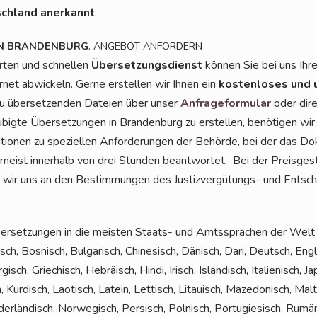
ch­land aner­kannt
.
.
N
BRANDENBURG
ANGEBOT
ANFORDERN
r­ten und schnel­len
Über­set­zungs­dienst
kön­nen Sie bei uns Ihr
r­net abwi­ckeln. Ger­ne erstel­len wir Ihnen ein
kos­ten­lo­ses und 
zu über­set­zen­den Datei­en über unser
Anfra­ge­for­mu­lar
oder dir
ig­te Über­set­zun­gen in Bran­den­burg zu erstel­len, benö­ti­gen wir
io­nen zu spe­zi­el­len Anfor­de­run­gen der Behör­de, bei der das D
meist inner­halb von drei Stun­den beant­wor­tet. Bei der Preis­ge­sta
en wir uns an den Bestim­mun­gen des Jus­tiz­ver­gü­tungs- und Ent­schä
er­set­zun­gen in die meis­ten Staats- und Amts­spra­chen der Welt a
ch, Bos­nisch, Bul­ga­risch, Chi­ne­sisch, Dänisch, Dari, Deutsch, Eng­li
gisch, Grie­chisch, Hebrä­isch, Hin­di, Irisch, Islän­disch, Ita­lie­nisch, J
, Kur­disch, Lao­tisch, Latein, Let­tisch, Litau­isch, Maze­do­nisch, Ma
­der­län­disch, Nor­we­gisch, Per­sisch, Pol­nisch, Por­tu­gie­sisch, Rum