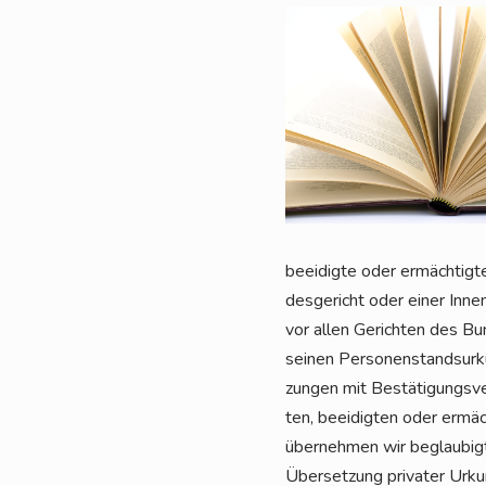
beei­dig­te oder ermäch­tig­t
des­ge­richt oder einer Inne
vor allen Gerich­ten des Bun
sei­nen Per­so­nen­stand­sur
zun­gen mit Bestä­ti­gungs­v
ten, beei­dig­ten oder ermäch­
über­neh­men wir beglau­big­t
Über­set­zung pri­va­ter Urk