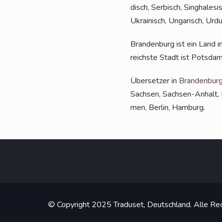
disch, Ser­bisch, Sin­gha­le­si
Ukrai­nisch, Unga­risch, Ur
Bran­den­burg ist ein Land i
reichs­te Stadt ist Pots­dam
Über­set­zer in
Bran­den­bur
Sach­sen, Sach­sen-Anhalt, R
men, Ber­lin, Hamburg.
© Copyright 2025 Traduset, Deutschland. Alle Rec