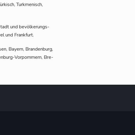
r­kisch, Turk­me­ni­sch,
­stadt und bevöl­ke­rungs­
vel und Frankfurt.
en, Bay­ern, Bran­den­burg,
len­burg-Vor­pom­mern, Bre­