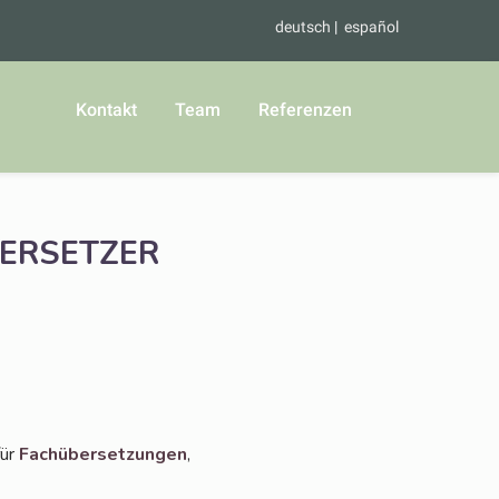
deutsch
español
Kontakt
Team
Referenzen
ERSETZER
für
Fach­über­set­zun­gen
,