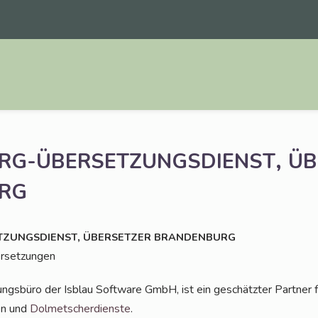
,
RG-ÜBERSETZUNGSDIENST
ÜB
RG
,
TZUNGSDIENST
ÜBERSETZER
BRANDENBURG
bersetzungen
ungs­bü­ro der Isblau Soft­ware GmbH, ist ein geschätz­ter Part­ner 
gen und
Dol­met­scher­diens­te
.