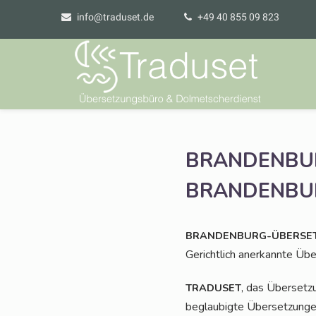
info@traduset.de
+49 40 855 09 823
BRANDENBU
BRANDENBU
BRANDENBURG-ÜBERSE
Gericht­lich aner­kann­te Ü
, das Über­set­z
TRADUSET
beglau­big­te Über­set­zun­