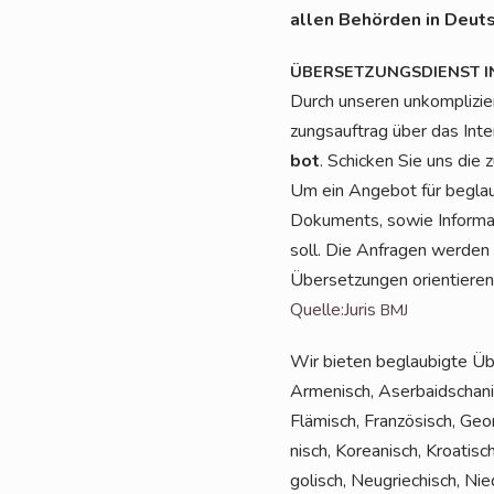
allen Behör­den in Deuts
ÜBERSETZUNGSDIENST
I
Durch unse­ren unkom­pli­zie
zungs­auf­trag über das Inte
bot
. Schi­cken Sie uns die 
Um ein Ange­bot für beglau­b
Doku­ments, sowie Infor­ma­t
soll. Die Anfra­gen wer­den 
Über­set­zun­gen ori­en­tie­r
Quelle:Juris
BMJ
Wir bie­ten beglau­big­te Üb
Arme­nisch, Aser­bai­dscha­nis
Flä­misch, Fran­zö­sisch, Geor­
nisch, Korea­nisch, Kroa­tisch
go­lisch, Neu­grie­chisch, Nie