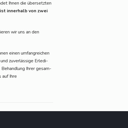
n­det Ihnen die über­setz­ten
st inner­halb von zwei
tie­ren wir uns an den
 Ihnen einen umfang­rei­chen
nd zuver­läs­si­ge Erle­di­
che Behand­lung Ihrer gesam­
s auf Ihre