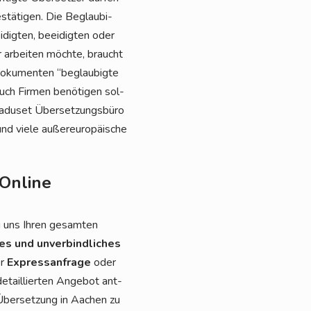
estä­ti­gen. Die Beglau­bi­
dig­ten, beei­dig­ten oder
r arbei­ten möch­te, braucht
Doku­men­ten “beglau­big­te
uch Fir­men benö­ti­gen sol­
a­du­set Über­set­zungs­bü­ro
d vie­le außer­eu­ro­päi­sche
Online
i uns Ihren gesam­ten
ses und unver­bind­li­ches
er
Express­an­fra­ge
oder
etail­lier­ten Ange­bot ant­
 Über­set­zung in Aachen zu