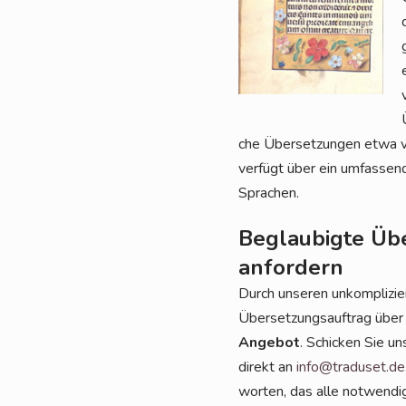
che Über­set­zun­gen etwa von
ver­fügt über ein umfas­sen­d
Sprachen.
Beglaubigte Üb
anfordern
Durch unse­ren unkom­pli­zie
Über­set­zungs­auf­trag über
Ange­bot
. Schi­cken Sie u
direkt an
info@traduset.de
wor­ten, das alle not­wen­di