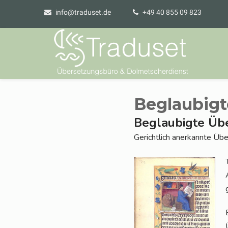
info@traduset.de
+49 40 855 09 823
Beglaubigt
Beglaubigte Üb
Gericht­lich aner­kann­te Ü