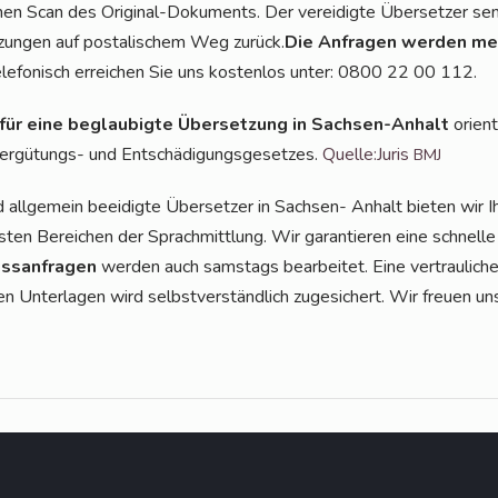
inen Scan des Ori­gi­nal-Doku­ments. Der ver­ei­dig­te Über­set­zer se
zun­gen auf pos­ta­li­schem Weg zurück.
Die Anfra­gen wer­den mei
ele­fo­nisch errei­chen Sie uns kos­ten­los unter: 0800 22 00 112.
 für eine beglau­big­te Über­set­zung in Sach­sen-Anhalt
ori­en­
er­gü­tungs- und Ent­schä­di­gungs­ge­set­zes.
Quelle:Juris
BMJ
d all­ge­mein beei­dig­te Über­set­zer in Sach­sen- Anhalt bie­ten wir
s­ten Berei­chen der Sprach­mitt­lung. Wir garan­tie­ren eine schnel­le u
s­an­fra­gen
wer­den auch sams­tags bear­bei­tet. Eine ver­trau­li­
en Unter­la­gen wird selbst­ver­ständ­lich zuge­si­chert. Wir freu­en un