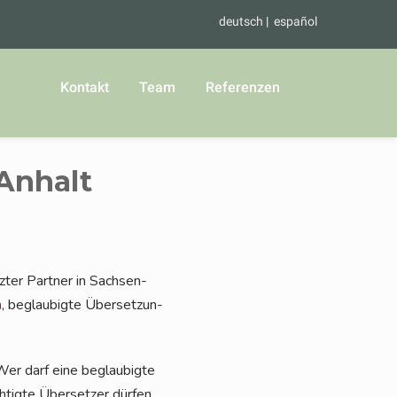
deutsch
español
Kontakt
Team
Referenzen
Anhalt
ter Part­ner in Sach­sen-
n
, beglau­big­te Über­set­zun­
Wer darf eine beglau­big­te
tig­te Über­set­zer dür­fen