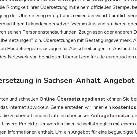
die Rich­tig­keit ihrer Über­set­zung mit einem offi­zi­el­len Stem­pel b
gung der Über­set­zung erfolgt durch einen bei Gericht amt­lich ver­ei­
ermäch­ti­gen Urkun­den­über­set­zer. Wer im Aus­land stu­die­ren ode
von sei­nen Per­so­nen­stand­sur­kun­den, Zeug­nis­sen oder ande­ren 
Über­set­zun­gen”, d.h. Über­set­zun­gen mit Bestä­ti­gungs­ver­merk. A
 Han­dels­re­gis­ter­aus­zü­gen für Aus­schrei­bun­gen im Aus­land. Tr
es Netz­werk von beei­dig­ten Über­set­zern für alle euro­päi­schen un
ersetzung in Sachsen-Anhalt. Angebot 
r­ten und schnel­len
Online-Über­set­zungs­dienst
kön­nen Sie be
 das Inter­net abwi­ckeln. Ger­ne erstel­len wir Ihnen ein
kos­ten­lo­
ns die zu über­set­zen­den Datei­en über unser
Anfra­ge­for­mu­lar
, p
. Unse­re Pro­jekt­lei­ter wer­den Ihnen schnellst­mög­lich mit einem d
­gen Infor­ma­tio­nen ent­hält. Um ein Ange­bot für eine beglau­big­te