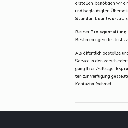
erstel­len, benö­ti­gen wir e
und beglau­big­ten Über­set­
Stun­den beant­wor­tet
.T
Bei der
Preis­ge­stal­tung
Bestim­mun­gen des Jus­tiz­v
Als öffent­lich bestell­te un
Ser­vice in den ver­schie­den
gung Ihrer Auf­trä­ge.
Expres
ten zur Ver­fü­gung gestell­t
Kontaktaufnahme!