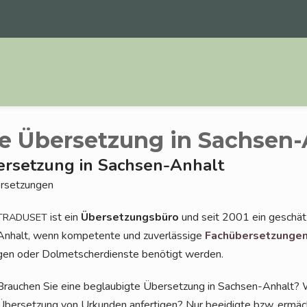
e Übersetzung in Sachsen-
ersetzung in Sachsen-Anhalt
bersetzungen
ist ein
Über­set­zungs­bü­ro
und seit 2001 ein geschätz­
TRADUSET
Anhalt, wenn kom­pe­ten­te und zuver­läs­si­ge
Fach­über­set­zun­ge
gen oder Dol­met­scher­diens­te benö­tigt werden.
Brau­chen Sie eine beglau­big­te Über­set­zung in Sach­sen-Anhalt? 
Über­set­zung von Urkun­den anfer­ti­gen? Nur beei­dig­te bzw. ermäch­