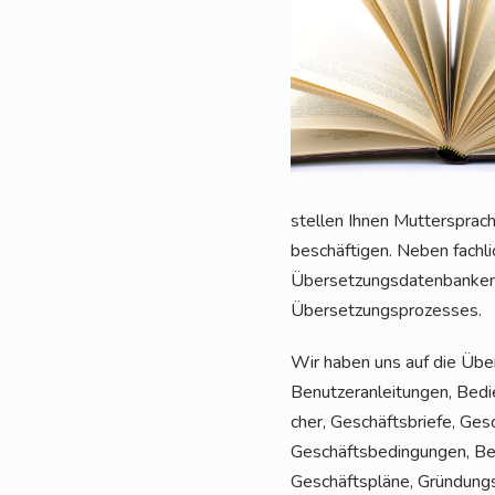
stel­len Ihnen Mut­ter­sprach­
beschäf­ti­gen. Neben fach­l
Über­set­zungs­da­ten­ban­ken
Übersetzungsprozesses.
Wir haben uns auf die Über­s
Benut­zer­an­lei­tun­gen, Bedie
cher, Geschäfts­brie­fe, Gesch
Geschäfts­be­din­gun­gen, Beri
Geschäfts­plä­ne, Grün­dungs­