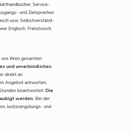
ukt­hand­bü­cher, Ser­vice­
Aus­gangs- und Ziel­spra­chen
nisch usw. Selbst­ver­ständ­
e Eng­lisch, Fran­zö­sisch,
i uns Ihren gesam­ten
ses und unver­bind­li­ches
r direkt an
­ten Ange­bot ant­wor­ten,
 Stun­den beant­wor­tet.
Die
lau­bigt wer­den
. Bei der
es Jus­tiz­ver­gü­tungs- und