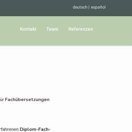
deutsch
español
Kontakt
Team
Referenzen
für
Fach­über­set­zun­gen
rfah­re­nen
Diplom-Fach­