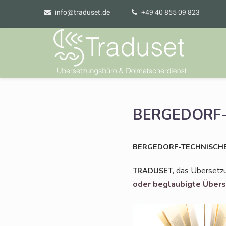
info@traduset.de
+49 40 855 09 823
BERGEDORF-
BERGEDORF-TECHNISCH
, das Über­set­z
TRADUSET
oder beglau­big­te Über