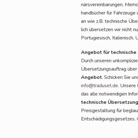
närs­ver­ein­ba­run­gen, Memo
hand­bü­cher für Fahr­zeu­ge
an wie z.B. tech­ni­sche Übe
lich über­set­zen wir nicht 
Por­tu­gie­sisch, Ita­lie­nisch,
Ange­bot für tech­ni­sche
Durch unse­ren unkom­pli­zie
Über­set­zungs­auf­trag über
Ange­bot
. Schi­cken Sie u
info@traduset.de
. Unse­re 
das alle not­wen­di­gen Info
tech­ni­sche Über­set­zun­
Preis­ge­stal­tung für beglau
Ent­schä­di­gungs­ge­set­zes.