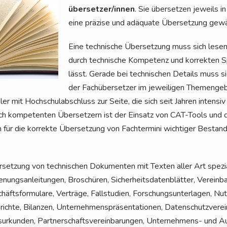
über­set­zer/in­nen
. Sie über­set­zen jeweils in
eine prä­zi­se und adäqua­te Über­set­zung gewä
Eine tech­ni­sche Über­set­zung muss sich lesen 
durch tech­ni­sche Kom­pe­tenz und kor­rek­ten S
lässt. Gera­de bei tech­ni­schen Details muss sic
der Fach­über­set­zer im jewei­li­gen The­men­ge­
ler mit Hoch­schul­ab­schluss zur Sei­te, die sich seit Jah­ren inten­siv
ich kom­pe­ten­ten Über­set­zern ist der Ein­satz von CAT-Tools und 
 für die kor­rek­te Über­set­zung von Fach­ter­mi­ni wich­ti­ger Bestand
et­zung von tech­ni­schen Doku­men­ten mit Tex­ten aller Art spe­zia­l
­nungs­an­lei­tun­gen, Bro­schü­ren, Sicher­heits­da­ten­blät­ter, Ver­ein­
äfts­for­mu­la­re, Ver­trä­ge, Fall­stu­di­en, For­schungs­un­ter­la­gen, 
ch­te, Bilan­zen, Unter­neh­mens­prä­sen­ta­tio­nen, Daten­schutz­ver­ein­b
ur­kun­den, Part­ner­schafts­ver­ein­ba­run­gen, Unter­neh­mens- und Au