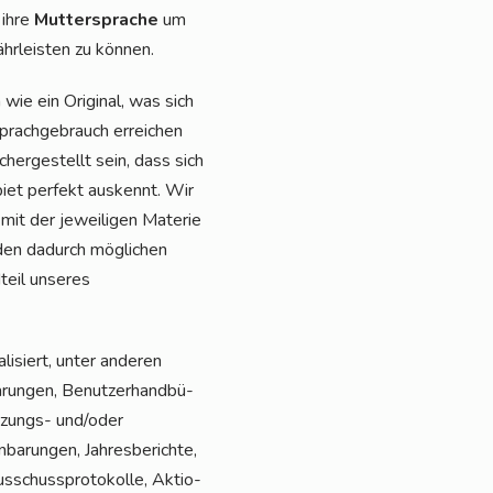
 ihre
Mut­ter­spra­che
um
hr­leis­ten zu können.
wie ein Ori­gi­nal, was sich
prach­ge­brauch errei­chen
her­ge­stellt sein, dass sich
biet per­fekt aus­kennt. Wir
 mit der jewei­li­gen Mate­rie
den dadurch mög­li­chen
­teil unse­res
i­siert, unter ande­ren
ba­run­gen, Benut­zer­hand­bü­
Nut­zungs- und/oder
a­run­gen, Jah­res­be­rich­te,
s­schuss­pro­to­kol­le, Aktio­