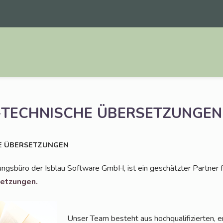
TECHNISCHE
ÜBERSETZUNGEN
E
ÜBERSETZUNGEN
ungs­bü­ro der Isblau Soft­ware GmbH, ist ein geschätz­ter Part­ner 
setzungen.
Unser Team besteht aus hoch­qua­li­fi­zier­ten, e