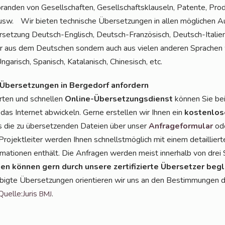
­ran­den von Gesell­schaf­ten, Gesell­schafts­klau­seln, Paten­te, Pro­d
 usw. Wir bie­ten tech­ni­sche Über­set­zun­gen in allen mög­li­chen 
r­set­zung Deutsch-Eng­lisch, Deutsch-Fran­zö­sisch, Deutsch-Ita­lie­
nur aus dem Deut­schen son­dern auch aus vie­len ande­ren Spra­chen wi
 Unga­risch, Spa­nisch, Kata­la­nisch, Chi­ne­sisch, etc.
 Über­set­zun­gen in Ber­ge­dorf anfordern
r­ten und schnel­len
Online-Über­set­zungs­dienst
kön­nen Sie be
 das Inter­net abwi­ckeln. Ger­ne erstel­len wir Ihnen ein
kos­ten­lo­
ns die zu über­set­zen­den Datei­en über unser
Anfra­ge­for­mu­lar
ode
Pro­jekt­lei­ter wer­den Ihnen schnellst­mög­lich mit einem detail­lier
r­ma­tio­nen ent­hält. Die Anfra­gen wer­den meist inner­halb von drei
gen kön­nen gern durch unse­re zer­ti­fi­zier­te Über­set­zer beg
­big­te Über­set­zun­gen ori­en­tie­ren wir uns an den Bestim­mun­gen d
Quelle:Juris
.
BMJ