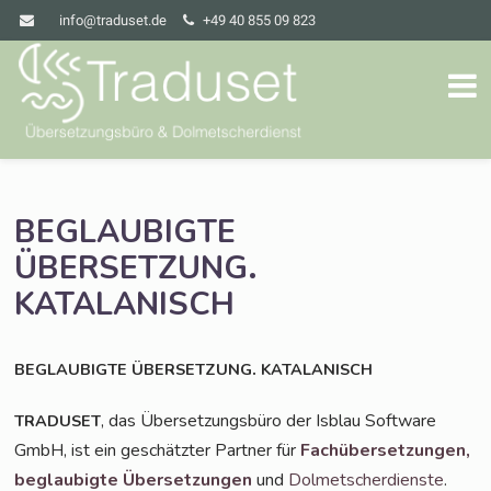
info@traduset.de
+49 40 855 09 823
BEGLAUBIGTE
.
ÜBERSETZUNG
KATALANISCH
.
BEGLAUBIGTE
ÜBERSETZUNG
KATALANISCH
, das Über­set­zungs­bü­ro der Isblau Soft­ware
TRADUSET
GmbH, ist ein geschätz­ter Part­ner für
Fach­über­set­zun­gen,
beglau­big­te Über­set­zun­gen
und
Dol­met­scher­diens­te
.