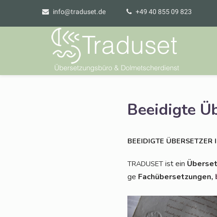
info@traduset.de
+49 40 855 09 823
Beeidigte Ü
BEEIDIGTE
ÜBERSETZER
ist ein
Über­set
TRADUSET
ge
Fach­über­set­zun­gen,