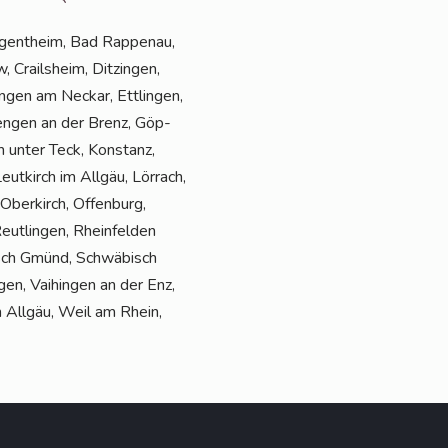
gen­theim, Bad Rap­pen­au,
, Crails­heim, Dit­zin­gen,
n­gen am Neckar, Ett­lin­gen,
 Gien­gen an der Brenz, Göp­
m unter Teck, Kon­stanz,
t­kirch im All­gäu, Lör­rach,
Ober­kirch, Offen­burg,
t­lin­gen, Rhein­fel­den
isch Gmünd, Schwä­bisch
­gen, Vai­hin­gen an der Enz,
m All­gäu, Weil am Rhein,