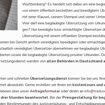
Würt­tem­berg? Es han­delt sich dabei um eine beglau
von einem öffent­lich bestell­ten und beei­dig­tem Über
mit einer Klau­sel, sei­nem Stem­pel und sei­ner Unter­
Wer darf eine beglau­big­te Über­set­zung von Urkun­d
gen? Nur beei­dig­te bzw. ermäch­tig­te Über­set­zer dür
Über­set­zung mit einem offi­zi­el­len Stem­pel bestä­t
inen bei Gericht amt­lich ver­ei­dig­ten, beei­dig­ten oder ermäch­ti­g
staat­lich ver­ei­dig­ten Über­set­zer über­neh­men wir beglau­big­te Üb
e­bie­ten sowie die beglau­big­te Über­set­zung pri­va­ter Urkun­den. D
­set­zungs­dienst wer­den von
allen Behör­den in Deutsch­land 
r­ten und schnel­len
Über­set­zungs­dienst
kön­nen Sie bei uns Ihr
r­net abwi­ckeln. Ger­ne erstel­len wir Ihnen ein
kos­ten­lo­ses und 
 Datei­en über unser
Anfra­ge­for­mu­lar
oder direkt an
info@tradus
 drei Stun­den beant­wor­tet
. Bei der
Preis­ge­stal­tung für beg
n den Bestim­mun­gen des Jus­tiz­ver­gü­tungs- und Ent­schä­di­gungs­ge