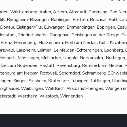
 Baden-Würt­tem­berg: Aalen, Achern, Alb­stadt, Back­nang, Bad Mer­
ß, Bie­tig­heim-Bis­sin­gen, Böb­lin­gen, Brett­en, Bruch­sal, Bühl, Calw
Donau), Eislingen/Fils, Ell­wan­gen, Emmen­din­gen, Eppin­gen, Ess­li
u­den­stadt, Fried­richs­ha­fen, Gag­ge­nau, Geis­lin­gen an der Stei­ge,
r Brenz, Her­ren­berg, Hocken­heim, Horb am Neckar, Kehl, Kirch­hei
wald, Laup­heim, Lei­men, Lein­fel­den-Ech­ter­din­gen, Leon­berg, Leu
Mos­bach, Mös­sin­gen, Mühl­acker, Nagold, Neckar­sulm„ Nür­tin­gen, 
olf­zell am Boden­see, Ras­tatt, Ravens­burg, Rems­eck am Neckar, Reu
t­ten­burg am Neckar, Rott­weil, Schorn­dorf, Schram­berg, SChwä­b
fin­gen, Sin­gen, Sins­heim, Stu­ten­see, Tübin­gen, Tutt­lin­gen, Über­lin
Wag­häu­sel, Waib­lin­gen, Wald­kirch, Walds­hut-Tien­gen, Wan­gen i
ein­stadt, Wert­heim, Wies­loch, Winnenden.