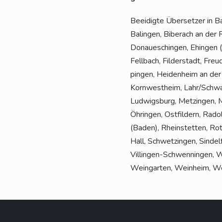
Beei­dig­te Über­set­zer in
Balin­gen, Biber­ach an der Ri
Donau­eschin­gen, Ehin­gen (
Fell­bach, Fil­der­stadt, Fre
pin­gen, Hei­den­heim an de
Korn­west­heim, Lahr/Schwarz
Lud­wigs­burg, Met­zin­gen, 
Öhrin­gen, Ost­fil­dern, Rad
(Baden), Rhein­stet­ten, Ro
Hall, Schwet­zin­gen, Sin­del­
Vil­lin­gen-Schwen­nin­gen, 
Wein­gar­ten, Wein­heim, W