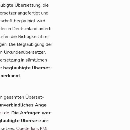
­big­te Über­set­zung, die
­set­zer ange­fer­tigt und
schrift beglau­bigt wird.
en in Deutsch­land anfer­ti­
­fen die Rich­tig­keit ihrer
i­gen. Die Beglau­bi­gung der
en Urkun­den­über­set­zer.
er­set­zung in sämt­li­chen
ie
beglau­big­te Über­set­
aner­kannt
.
en gesam­ten Über­set­
unver­bind­li­ches Ange­
et.de
.
Die Anfra­gen wer­
lau­big­te Über­set­zun­
­set­zes.
Quelle:Juris
BMJ