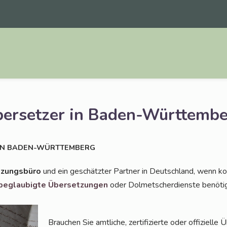
bersetzer in Baden-Württemb
IN
BADEN-WÜRTTEMBERG
­zungs­bü­ro
und ein geschätz­ter Part­ner in Deutsch­land, wenn kom
beglau­big­te Über­set­zun­gen
oder Dol­met­scher­diens­te benö­t
Brau­chen Sie amt­li­che, zer­ti­fi­zier­te oder offi­zi­el­