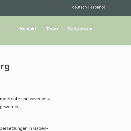
deutsch
español
Kontakt
Team
Referenzen
erg
­pe­ten­te und zuver­läs­si­
igt werden.
le Über­set­zun­gen in Baden-