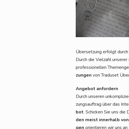
Über­set­zung erfolgt durch e
Durch die Viel­zahl unse­rer 
pro­fes­sio­nel­len The­men­g
zun­gen
von Tra­du­set Über
Ange­bot anfordern
Durch unse­ren unkom­pli­zie
zungs­auf­trag über das Inte
bot
. Schi­cken Sie uns die
den meist inner­halb von
gen
ori­en­tie­ren wir uns a