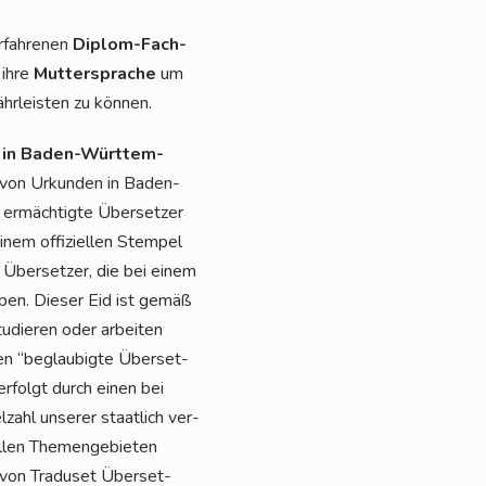
rfah­re­nen
Diplom-Fach­
 ihre
Mut­ter­spra­che
um
hr­leis­ten zu können.
n in Baden-Würt­tem­
n von Urkun­den in Baden-
 ermäch­tig­te Über­set­zer
inem offi­zi­el­len Stem­pel
d Über­set­zer, die bei einem
haben. Die­ser Eid ist gemäß
­die­ren oder arbei­ten
en “beglau­big­te Über­set­
 erfolgt durch einen bei
­zahl unse­rer staat­lich ver­
l­len The­men­ge­bie­ten
von Tra­du­set Über­set­