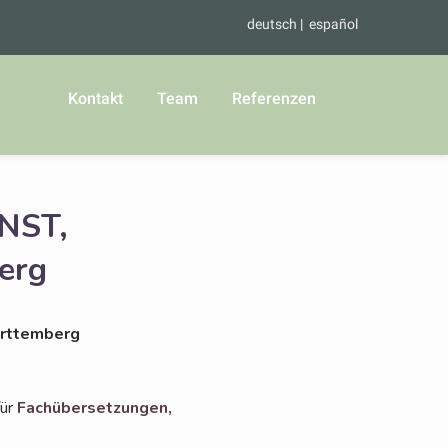
deutsch
español
Kontakt
Team
Referenzen
NST,
erg
rttemberg
für
Fach­über­set­zun­gen,