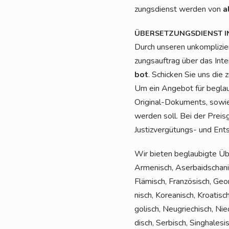
zungs­dienst wer­den von
a
ÜBERSETZUNGSDIENST
I
Durch unse­ren unkom­pli­zie
zungs­auf­trag über das Inte
bot
. Schi­cken Sie uns die 
Um ein Ange­bot für beglau­
Ori­gi­nal-Doku­ments, sowie
wer­den soll. Bei der Preis­
Jus­tiz­ver­gü­tungs- und Ent­
Wir bie­ten beglau­big­te Üb
Arme­nisch, Aser­bai­dscha­nis
Flä­misch, Fran­zö­sisch, Geor­
nisch, Korea­nisch, Kroa­tisch
go­lisch, Neu­grie­chisch, Nie
disch, Ser­bisch, Sin­gha­le­si