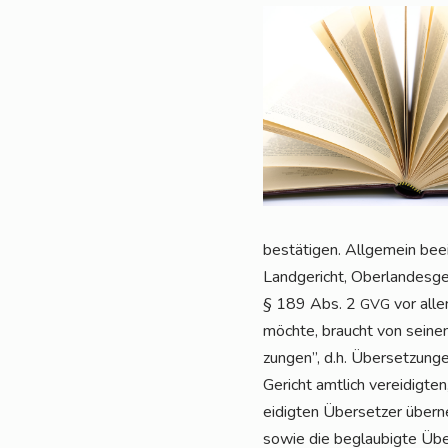
bestä­ti­gen. All­ge­mein bee
Land­ge­richt, Ober­lan­des­g
§ 189 Abs. 2
vor alle
GVG
möch­te, braucht von sei­nen
zun­gen”, d.h. Über­set­zun­
Gericht amt­lich ver­ei­dig­te
ei­dig­ten Über­set­zer über­n
sowie die beglau­big­te Über