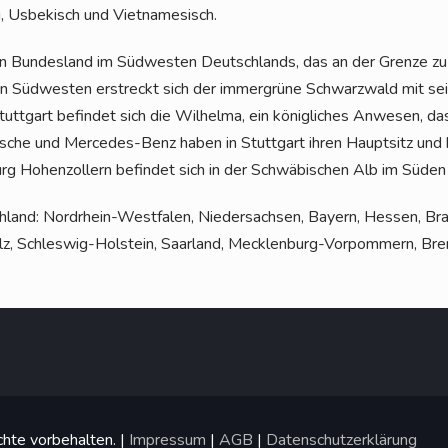
du, Usbe­kisch und Vietnamesisch.
 Bun­des­land im Süd­wes­ten Deutsch­lands, das an der Gren­ze zu 
n Süd­wes­ten erstreckt sich der immer­grü­ne Schwarz­wald mit sei­nen
utt­gart befin­det sich die Wil­hel­ma, ein könig­li­ches Anwe­sen, das
or­sche und Mer­ce­des-Benz haben in Stutt­gart ihren Haupt­sitz und
Burg Hohen­zol­lern befin­det sich in der Schwä­bi­schen Alb im Süd
­land: Nord­rhein-West­fa­len, Nie­der­sach­sen, Bay­ern, Hes­sen, Br
z, Schles­wig-Hol­stein, Saar­land, Meck­len­burg-Vor­pom­mern, Bre
hte vorbehalten. |
Impressum
|
AGB
|
Datenschutzerklärung