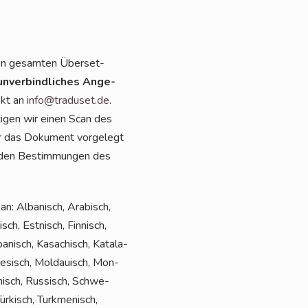
en gesam­ten Über­set­
unver­bind­li­ches Ange­
ekt an
info@traduset.de
.
ti­gen wir einen Scan des
der das Doku­ment vor­ge­legt
 an den Bestim­mun­gen des
n: Alba­nisch, Ara­bisch,
sch, Est­nisch, Fin­nisch,
apa­nisch, Kasa­chisch, Kata­la­
l­te­sisch, Mol­dauisch, Mon­
ä­nisch, Rus­sisch, Schwe­
r­kisch, Turk­me­ni­sch,