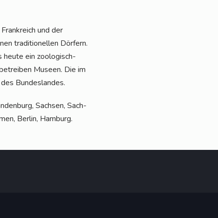
Frank­reich und der
 tra­di­tio­nel­len Dör­fern.
 heu­te ein zoo­lo­gisch-
 betrei­ben Muse­en. Die im
en des Bundeslandes.
an­den­burg, Sach­sen, Sach­
­men, Ber­lin, Hamburg.