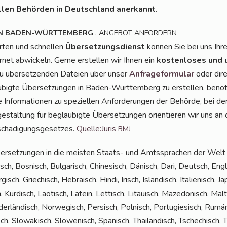
llen Behör­den in Deutsch­land aner­kannt
.
.
N
BADEN-WÜRTTEMBERG
ANGEBOT
ANFORDERN
r­ten und schnel­len
Über­set­zungs­dienst
kön­nen Sie bei uns Ihr
r­net abwi­ckeln. Ger­ne erstel­len wir Ihnen ein
kos­ten­lo­ses und 
zu über­set­zen­den Datei­en über unser
Anfra­ge­for­mu­lar
oder dir
big­te Über­set­zun­gen in Baden-Würt­tem­berg zu erstel­len, benö­
 Infor­ma­tio­nen zu spe­zi­el­len Anfor­de­run­gen der Behör­de, bei 
ge­stal­tung für beglau­big­te Über­set­zun­gen ori­en­tie­ren wir uns
schä­di­gungs­ge­set­zes.
Quelle:Juris
BMJ
er­set­zun­gen in die meis­ten Staats- und Amts­spra­chen der Welt a
ch, Bos­nisch, Bul­ga­risch, Chi­ne­sisch, Dänisch, Dari, Deutsch, Eng­li
gisch, Grie­chisch, Hebrä­isch, Hin­di, Irisch, Islän­disch, Ita­lie­nisch, J
, Kur­disch, Lao­tisch, Latein, Let­tisch, Litau­isch, Maze­do­nisch, Ma
­der­län­disch, Nor­we­gisch, Per­sisch, Pol­nisch, Por­tu­gie­sisch, Rum
sch, Slo­wa­kisch, Slo­we­nisch, Spa­nisch, Thai­län­disch, Tsche­chisch, Tü