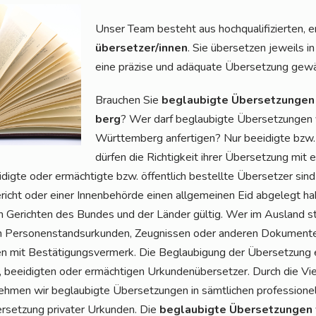
Unser Team besteht aus hoch­qua­li­fi­zier­ten, e
über­set­zer/in­nen
. Sie über­set­zen jeweils in
eine prä­zi­se und adäqua­te Über­set­zung gewä
Brau­chen Sie
beglau­big­te Über­set­zun­ge
berg
? Wer darf beglau­big­te Über­set­zun­ge
Würt­tem­berg anfer­ti­gen? Nur beei­dig­te bzw.
dür­fen die Rich­tig­keit ihrer Über­set­zung mit e
i­dig­te oder ermäch­tig­te bzw. öffent­lich bestell­te Über­set­zer sin
e­richt oder einer Innen­be­hör­de einen all­ge­mei­nen Eid abge­legt 
n Gerich­ten des Bun­des und der Län­der gül­tig. Wer im Aus­land stu
 Per­so­nen­stand­sur­kun­den, Zeug­nis­sen oder ande­ren Doku­men­t
gen mit Bestä­ti­gungs­ver­merk. Die Beglau­bi­gung der Über­set­zung
n, beei­dig­ten oder ermäch­ti­gen Urkun­den­über­set­zer. Durch die Viel
eh­men wir beglau­big­te Über­set­zun­gen in sämt­li­chen pro­fes­sio­ne
­set­zung pri­va­ter Urkun­den. Die
beglau­big­te Über­set­zun­gen