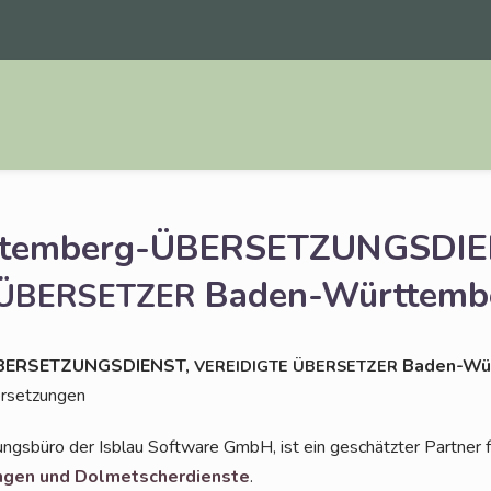
ttemberg-ÜBERSETZUNGSDIE
Baden-Württemb
ÜBERSETZER
BER­SET­ZUNGS­DIENST,
Baden-Wü
VEREIDIGTE
ÜBERSETZER
bersetzungen
ungs­bü­ro der Isblau Soft­ware GmbH, ist ein geschätz­ter Part­ner 
un­gen und
Dol­met­scher­diens­te
.