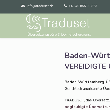
info@traduset.de
+49 40 855 09 823
Baden-Wür
VEREIDIGTE
Baden-Würt­tem­berg-Ü
Gericht­lich aner­kann­te Ü
, das Über­set­z
TRADUSET
beglau­big­te Über­set­z