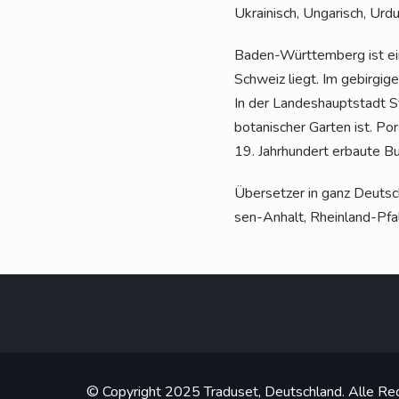
Ukrai­nisch, Unga­risch, Ur
Baden-Würt­tem­berg ist ein
Schweiz liegt. Im gebir­gi­ge
In der Lan­des­haupt­stadt St
bota­ni­scher Gar­ten ist. P
19. Jahr­hun­dert erbau­te 
Über­set­zer in ganz Deutsch
sen-Anhalt, Rhein­land-Pfal
© Copyright 2025 Traduset, Deutschland. Alle Rec